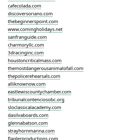
cafecolada.com
discoversoriano.com
thebeginnerspoint.com
www.comingholidays.net
sanfranguide.com
charmoryllc.com
3dracinginc.com
houstoncriticalmass.com
themostdangerousanimalofall.com
thepolicerehearsals.com
alliknownow.com
eastlewiscountychamber.com
tribunalcontenciosobc.org
sloclassicalacademy.com
dasilvaboards.com
glennabatson.com
strayhornmarina.com
flaglerproductions.com