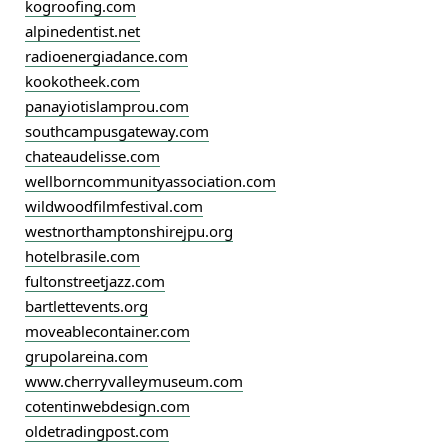
kogroofing.com
alpinedentist.net
radioenergiadance.com
kookotheek.com
panayiotislamprou.com
southcampusgateway.com
chateaudelisse.com
wellborncommunityassociation.com
wildwoodfilmfestival.com
westnorthamptonshirejpu.org
hotelbrasile.com
fultonstreetjazz.com
bartlettevents.org
moveablecontainer.com
grupolareina.com
www.cherryvalleymuseum.com
cotentinwebdesign.com
oldetradingpost.com