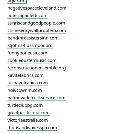
pglax.org
negativespacecleveland.com
liuteriapaoletti.com
sunriseandgoodpeople.com
chinesedrywallproblem.com
bendthreesistersinn.com
stjohns-flossmoor.org
funnyboneusa.com
cookiedustermusic.com
reconstructionensemble.org
kavitafabrics.com
luchavolcanica.com
holycownm.com
nationwidetruckservice.com
turtleclubpg.com
greatpacifictour.com
victoriaestrella.com
thousandwavesspa.com