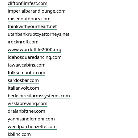
cliftonfilmfest.com
imperialbarandlounge.com
raisedoutdoors.com
thinkwithyourheart.net
utahbankruptcyattorneys.net
irocknroll.com
www.wordoflife2000.org
idahosquaredancing.com
tawawcabins.com
folksemantic.com
sardosbar.com
italianvolt.com
berkshirealarmssystems.com
vizslabrewing.com
dralanbittner.com
yannisandlemoni.com
weedpatchgazette.com
kblinc.com