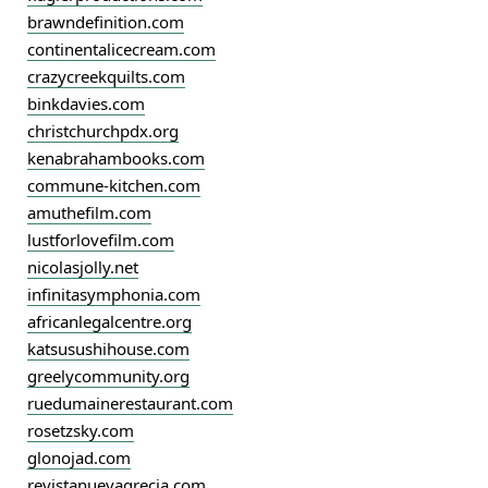
brawndefinition.com
continentalicecream.com
crazycreekquilts.com
binkdavies.com
christchurchpdx.org
kenabrahambooks.com
commune-kitchen.com
amuthefilm.com
lustforlovefilm.com
nicolasjolly.net
infinitasymphonia.com
africanlegalcentre.org
katsusushihouse.com
greelycommunity.org
ruedumainerestaurant.com
rosetzsky.com
glonojad.com
revistanuevagrecia.com