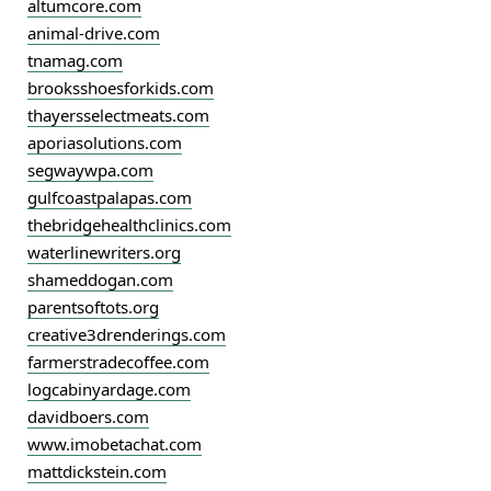
altumcore.com
animal-drive.com
tnamag.com
brooksshoesforkids.com
thayersselectmeats.com
aporiasolutions.com
segwaywpa.com
gulfcoastpalapas.com
thebridgehealthclinics.com
waterlinewriters.org
shameddogan.com
parentsoftots.org
creative3drenderings.com
farmerstradecoffee.com
logcabinyardage.com
davidboers.com
www.imobetachat.com
mattdickstein.com