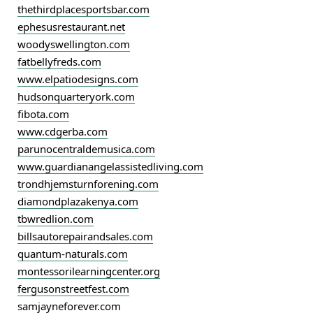
thethirdplacesportsbar.com
ephesusrestaurant.net
woodyswellington.com
fatbellyfreds.com
www.elpatiodesigns.com
hudsonquarteryork.com
fibota.com
www.cdgerba.com
parunocentraldemusica.com
www.guardianangelassistedliving.com
trondhjemsturnforening.com
diamondplazakenya.com
tbwredlion.com
billsautorepairandsales.com
quantum-naturals.com
montessorilearningcenter.org
fergusonstreetfest.com
samjayneforever.com