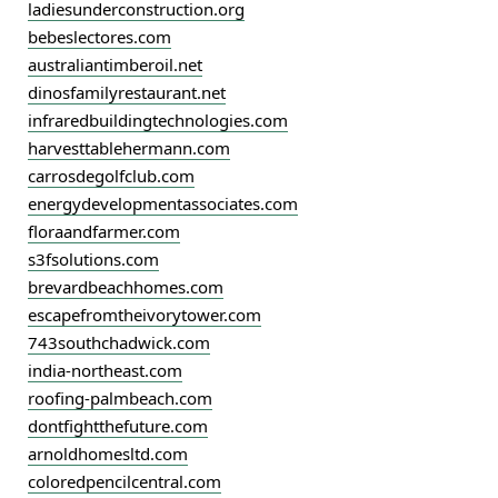
ladiesunderconstruction.org
bebeslectores.com
australiantimberoil.net
dinosfamilyrestaurant.net
infraredbuildingtechnologies.com
harvesttablehermann.com
carrosdegolfclub.com
energydevelopmentassociates.com
floraandfarmer.com
s3fsolutions.com
brevardbeachhomes.com
escapefromtheivorytower.com
743southchadwick.com
india-northeast.com
roofing-palmbeach.com
dontfightthefuture.com
arnoldhomesltd.com
coloredpencilcentral.com