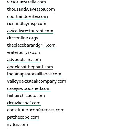
victoriaestrella.com
thousandwavesspa.com
courtlandcenter.com
neilfindlaymsp.com
avicollisrestaurant.com
drcconline.org
v
theplacebarandgrill.com
waterburyrx.com
advpoolsinc.com
angelosatthepoint.com
indianapastorsalliance.com
valleyoakssteakcompany.com
caseyswoodshed.com
fixhairchicago.com
denizliesnaf.com
constitutionconferences.com
patthecope.com
svitcs.com