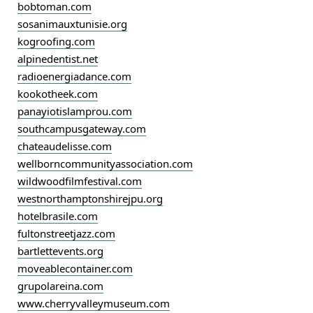
bobtoman.com
sosanimauxtunisie.org
kogroofing.com
alpinedentist.net
radioenergiadance.com
kookotheek.com
panayiotislamprou.com
southcampusgateway.com
chateaudelisse.com
wellborncommunityassociation.com
wildwoodfilmfestival.com
westnorthamptonshirejpu.org
hotelbrasile.com
fultonstreetjazz.com
bartlettevents.org
moveablecontainer.com
grupolareina.com
www.cherryvalleymuseum.com