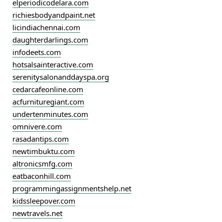
elperiodicodelara.com
richiesbodyandpaint.net
licindiachennai.com
daughterdarlings.com
infodeets.com
hotsalsainteractive.com
serenitysalonanddayspa.org
cedarcafeonline.com
acfurnituregiant.com
undertenminutes.com
omnivere.com
rasadantips.com
newtimbuktu.com
altronicsmfg.com
eatbaconhill.com
programmingassignmentshelp.net
kidssleepover.com
newtravels.net