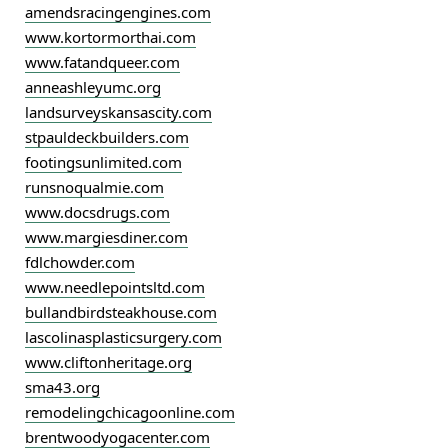
amendsracingengines.com
www.kortormorthai.com
www.fatandqueer.com
anneashleyumc.org
landsurveyskansascity.com
stpauldeckbuilders.com
footingsunlimited.com
runsnoqualmie.com
www.docsdrugs.com
www.margiesdiner.com
fdlchowder.com
www.needlepointsltd.com
bullandbirdsteakhouse.com
lascolinasplasticsurgery.com
www.cliftonheritage.org
sma43.org
remodelingchicagoonline.com
brentwoodyogacenter.com