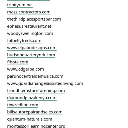
trinityum.net
mazzicontractors.com
thethirdplacesportsbar.com
ephesusrestaurant.net
woodyswellington.com
fatbellyfreds.com
www.elpatiodesigns.com
hudsonquarteryork.com
fibota.com
www.cdgerba.com
parunocentraldemusica.com
www.guardianangelassistedliving.com
trondhjemsturnforening.com
diamondplazakenya.com
tbwredlion.com
billsautorepairandsales.com
quantum-naturals.com
montessorilearningcenter.org