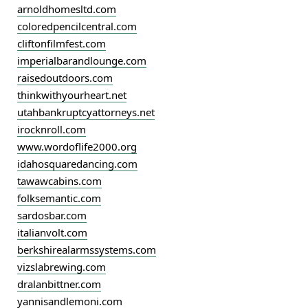
arnoldhomesltd.com
coloredpencilcentral.com
cliftonfilmfest.com
imperialbarandlounge.com
raisedoutdoors.com
thinkwithyourheart.net
utahbankruptcyattorneys.net
irocknroll.com
www.wordoflife2000.org
idahosquaredancing.com
tawawcabins.com
folksemantic.com
sardosbar.com
italianvolt.com
berkshirealarmssystems.com
vizslabrewing.com
dralanbittner.com
yannisandlemoni.com