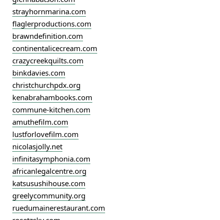
strayhornmarina.com
flaglerproductions.com
brawndefinition.com
continentalicecream.com
crazycreekquilts.com
binkdavies.com
christchurchpdx.org
kenabrahambooks.com
commune-kitchen.com
amuthefilm.com
lustforlovefilm.com
nicolasjolly.net
infinitasymphonia.com
africanlegalcentre.org
katsusushihouse.com
greelycommunity.org
ruedumainerestaurant.com
rosetzsky.com