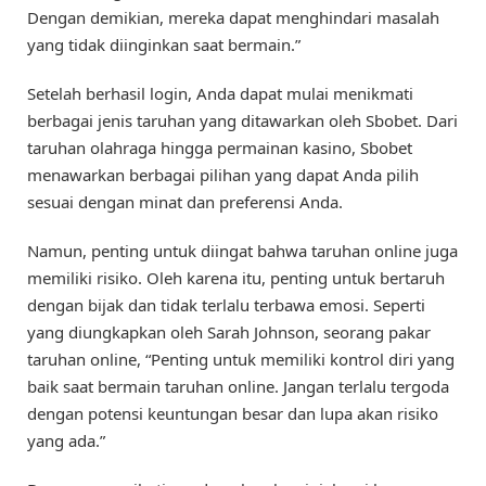
Dengan demikian, mereka dapat menghindari masalah
yang tidak diinginkan saat bermain.”
Setelah berhasil login, Anda dapat mulai menikmati
berbagai jenis taruhan yang ditawarkan oleh Sbobet. Dari
taruhan olahraga hingga permainan kasino, Sbobet
menawarkan berbagai pilihan yang dapat Anda pilih
sesuai dengan minat dan preferensi Anda.
Namun, penting untuk diingat bahwa taruhan online juga
memiliki risiko. Oleh karena itu, penting untuk bertaruh
dengan bijak dan tidak terlalu terbawa emosi. Seperti
yang diungkapkan oleh Sarah Johnson, seorang pakar
taruhan online, “Penting untuk memiliki kontrol diri yang
baik saat bermain taruhan online. Jangan terlalu tergoda
dengan potensi keuntungan besar dan lupa akan risiko
yang ada.”