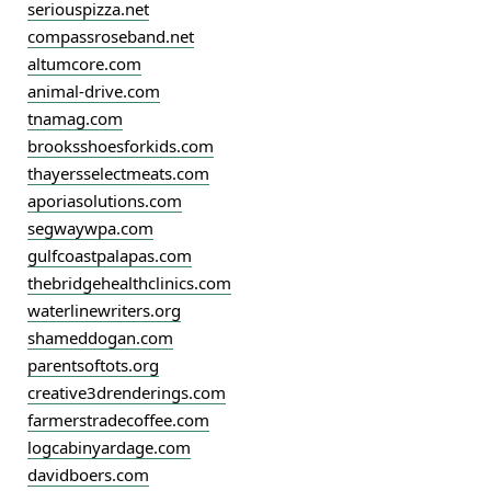
seriouspizza.net
compassroseband.net
altumcore.com
animal-drive.com
tnamag.com
brooksshoesforkids.com
thayersselectmeats.com
aporiasolutions.com
segwaywpa.com
gulfcoastpalapas.com
thebridgehealthclinics.com
waterlinewriters.org
shameddogan.com
parentsoftots.org
creative3drenderings.com
farmerstradecoffee.com
logcabinyardage.com
davidboers.com