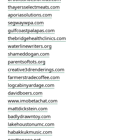
thayersselectmeats.com
aporiasolutions.com
segwaywpa.com
gulfcoastpalapas.com
thebridgehealthclinics.com
waterlinewriters.org
shameddogan.com
parentsoftots.org
creative3drenderings.com
farmerstradecoffee.com
logcabinyardage.com
davidboers.com
www.imobetachat.com
mattdickstein.com
badlydrawntoy.com
lakehoustonumc.com
habakkukmusic.com
nexttonone.net