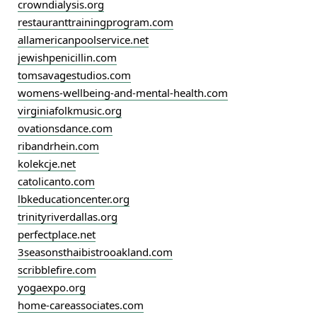
crowndialysis.org
restauranttrainingprogram.com
allamericanpoolservice.net
jewishpenicillin.com
tomsavagestudios.com
womens-wellbeing-and-mental-health.com
virginiafolkmusic.org
ovationsdance.com
ribandrhein.com
kolekcje.net
catolicanto.com
lbkeducationcenter.org
trinityriverdallas.org
perfectplace.net
3seasonsthaibistrooakland.com
scribblefire.com
yogaexpo.org
home-careassociates.com