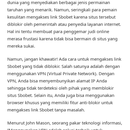
dunia yang menyediakan berbagai jenis permainan
taruhan yang menarik. Namun, seringkali para pemain
kesulitan mengakses link Sbobet karena situs tersebut
diblokir oleh pemerintah atau penyedia layanan internet.
Hal ini tentu membuat para penggemar judi online
merasa frustasi karena tidak bisa bermain di situs yang
mereka sukai.
Namun, jangan khawatir! Ada cara untuk mengakses link
Sbobet yang tidak diblokir. Salah satunya adalah dengan
menggunakan VPN (Virtual Private Network). Dengan
VPN, Anda bisa menyembunyikan alamat IP Anda
sehingga tidak terdeteksi oleh pihak yang memblokir
situs Sbobet. Selain itu, Anda juga bisa menggunakan
browser khusus yang memiliki fitur anti-blokir untuk
mengakses link Sbobet tanpa masalah.
Menurut John Mason, seorang pakar teknologi informasi,
“Menggunakan VPN adalah solusi terbaik untuk