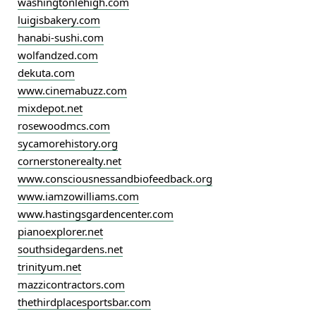
washingtonlehigh.com
luigisbakery.com
hanabi-sushi.com
wolfandzed.com
dekuta.com
www.cinemabuzz.com
mixdepot.net
rosewoodmcs.com
sycamorehistory.org
cornerstonerealty.net
www.consciousnessandbiofeedback.org
www.iamzowilliams.com
www.hastingsgardencenter.com
pianoexplorer.net
southsidegardens.net
trinityum.net
mazzicontractors.com
thethirdplacesportsbar.com