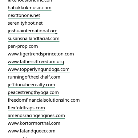
habakkukmusic.com
nexttonone.net
serenityhbot.net
joshuainternational.org
susansnailandfacial.com
pen-prop.com
www.tigertrendsprinceton.com
www.fathers4freedom.org
www.topperlyngundogs.com
runningoftheelkhalf.com
jeffdunaheerealty.com
peacestrengthyoga.com
freedomfinancialsolutionsinc.com
flexfoldtraps.com
amendsracingengines.com
www.kortormorthai.com
www.fatandqueer.com