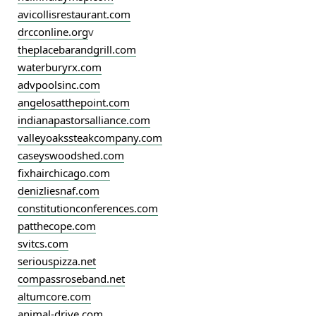
avicollisrestaurant.com
drcconline.org
v
theplacebarandgrill.com
waterburyrx.com
advpoolsinc.com
angelosatthepoint.com
indianapastorsalliance.com
valleyoakssteakcompany.com
caseyswoodshed.com
fixhairchicago.com
denizliesnaf.com
constitutionconferences.com
patthecope.com
svitcs.com
seriouspizza.net
compassroseband.net
altumcore.com
animal-drive.com