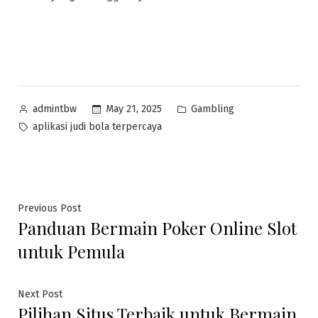
Posted
Posted
May 21, 2025
Gambling
admintbw
by
in
Tags:
aplikasi judi bola terpercaya
Post
Previous
Previous Post
Panduan Bermain Poker Online Slot
post:
navigation
untuk Pemula
Next
Next Post
Pilihan Situs Terbaik untuk Bermain
post: