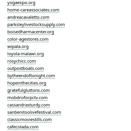
yogaexpo.org
home-careassociates.com
andreacavaletto.com
parksleylivestocksupply.com
boisedharmacenter.org
color-agestores.com
wipala.org
loyola-malawi.org
rosychicc.com
outpostboats.com
bytheendoftonight.com
hopeinthecities.org
gratefulgluttons.com
mobdroforpctv.com
cassandrasturdy.com
sanbenitoolivefestival.com
classicmoviestills.com
cafecolada.com