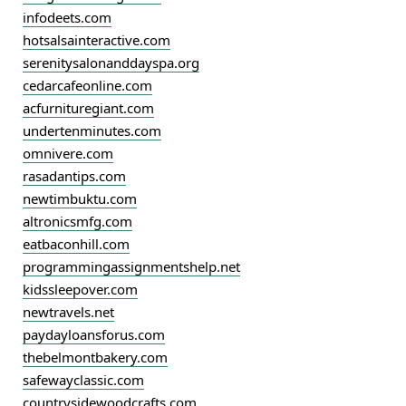
infodeets.com
hotsalsainteractive.com
serenitysalonanddayspa.org
cedarcafeonline.com
acfurnituregiant.com
undertenminutes.com
omnivere.com
rasadantips.com
newtimbuktu.com
altronicsmfg.com
eatbaconhill.com
programmingassignmentshelp.net
kidssleepover.com
newtravels.net
paydayloansforus.com
thebelmontbakery.com
safewayclassic.com
countrysidewoodcrafts.com