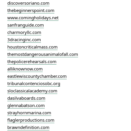
discoversoriano.com
thebeginnerspoint.com
www.comingholidays.net
sanfranguide.com
charmoryllc.com
3dracinginc.com
houstoncriticalmass.com
themostdangerousanimalofall.com
thepolicerehearsals.com
alliknownow.com
eastlewiscountychamber.com
tribunalcontenciosobc.org
sloclassicalacademy.com
dasilvaboards.com
glennabatson.com
strayhornmarina.com
flaglerproductions.com
brawndefinition.com