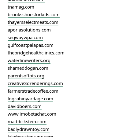
tnamag.com
brooksshoesforkids.com
thayersselectmeats.com
aporiasolutions.com
segwaywpa.com
gulfcoastpalapas.com
thebridgehealthclinics.com
waterlinewriters.org
shameddogan.com
parentsoftots.org
creative3drenderings.com
farmerstradecoffee.com
logcabinyardage.com
davidboers.com
www.imobetachat.com
mattdickstein.com
badlydrawntoy.com
lakehoustonumc.com