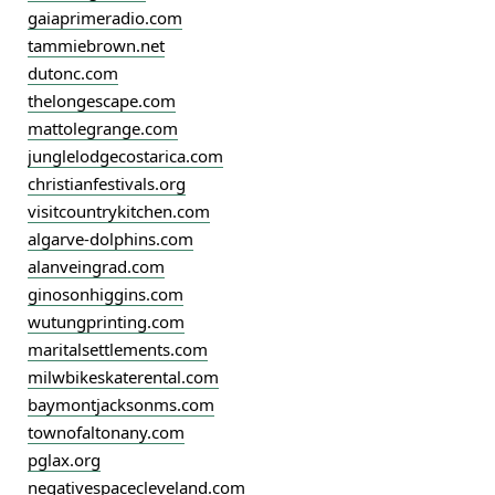
gaiaprimeradio.com
tammiebrown.net
dutonc.com
thelongescape.com
mattolegrange.com
junglelodgecostarica.com
christianfestivals.org
visitcountrykitchen.com
algarve-dolphins.com
alanveingrad.com
ginosonhiggins.com
wutungprinting.com
maritalsettlements.com
milwbikeskaterental.com
baymontjacksonms.com
townofaltonany.com
pglax.org
negativespacecleveland.com