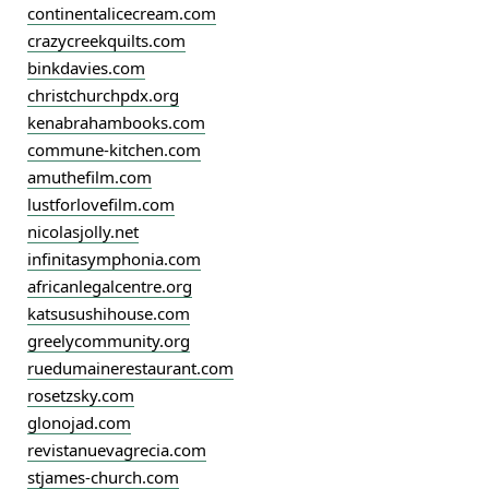
continentalicecream.com
crazycreekquilts.com
binkdavies.com
christchurchpdx.org
kenabrahambooks.com
commune-kitchen.com
amuthefilm.com
lustforlovefilm.com
nicolasjolly.net
infinitasymphonia.com
africanlegalcentre.org
katsusushihouse.com
greelycommunity.org
ruedumainerestaurant.com
rosetzsky.com
glonojad.com
revistanuevagrecia.com
stjames-church.com