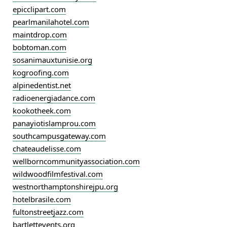
epicclipart.com
pearlmanilahotel.com
maintdrop.com
bobtoman.com
sosanimauxtunisie.org
kogroofing.com
alpinedentist.net
radioenergiadance.com
kookotheek.com
panayiotislamprou.com
southcampusgateway.com
chateaudelisse.com
wellborncommunityassociation.com
wildwoodfilmfestival.com
westnorthamptonshirejpu.org
hotelbrasile.com
fultonstreetjazz.com
bartlettevents.org