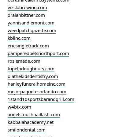
vizslabrewing.com
dralanbittner.com
yannisandlemoni.com
weedpatchgazette.com
kblinc.com
eriesingletrack.com
pamperedpetsnorthport.com
rosiemade.com
tupelodoughnuts.com
olathekidsdentistry.com
hanleyfuneralhomeinc.com
mejorpaquetesorlando.com
1stand10sportsbarandgrill.com
w4btx.com
angelstouchnaillash.com
kabbalahacademy.net
smilondental.com