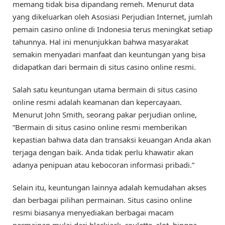
memang tidak bisa dipandang remeh. Menurut data
yang dikeluarkan oleh Asosiasi Perjudian Internet, jumlah
pemain casino online di Indonesia terus meningkat setiap
tahunnya. Hal ini menunjukkan bahwa masyarakat
semakin menyadari manfaat dan keuntungan yang bisa
didapatkan dari bermain di situs casino online resmi.
Salah satu keuntungan utama bermain di situs casino
online resmi adalah keamanan dan kepercayaan.
Menurut John Smith, seorang pakar perjudian online,
“Bermain di situs casino online resmi memberikan
kepastian bahwa data dan transaksi keuangan Anda akan
terjaga dengan baik. Anda tidak perlu khawatir akan
adanya penipuan atau kebocoran informasi pribadi.”
Selain itu, keuntungan lainnya adalah kemudahan akses
dan berbagai pilihan permainan. Situs casino online
resmi biasanya menyediakan berbagai macam
permainan mulai dari blackjack, roulette, slot, hingga