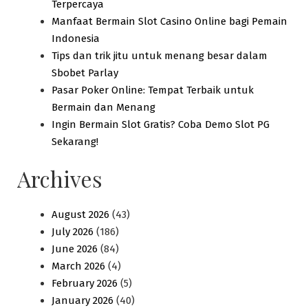
Terpercaya
Manfaat Bermain Slot Casino Online bagi Pemain
Indonesia
Tips dan trik jitu untuk menang besar dalam
Sbobet Parlay
Pasar Poker Online: Tempat Terbaik untuk
Bermain dan Menang
Ingin Bermain Slot Gratis? Coba Demo Slot PG
Sekarang!
Archives
August 2026
(43)
July 2026
(186)
June 2026
(84)
March 2026
(4)
February 2026
(5)
January 2026
(40)