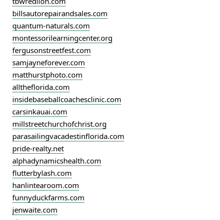
tbwredlion.com
billsautorepairandsales.com
quantum-naturals.com
montessorilearningcenter.org
fergusonstreetfest.com
samjayneforever.com
matthurstphoto.com
alltheflorida.com
insidebaseballcoachesclinic.com
carsinkauai.com
millstreetchurchofchrist.org
parasailingvacadestinflorida.com
pride-realty.net
alphadynamicshealth.com
flutterbylash.com
hanlintearoom.com
funnyduckfarms.com
jenwaite.com