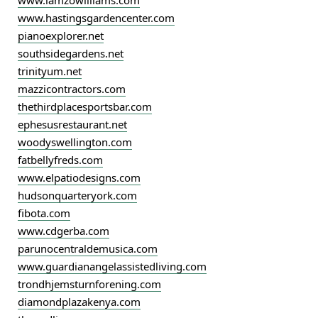
www.hastingsgardencenter.com
pianoexplorer.net
southsidegardens.net
trinityum.net
mazzicontractors.com
thethirdplacesportsbar.com
ephesusrestaurant.net
woodyswellington.com
fatbellyfreds.com
www.elpatiodesigns.com
hudsonquarteryork.com
fibota.com
www.cdgerba.com
parunocentraldemusica.com
www.guardianangelassistedliving.com
trondhjemsturnforening.com
diamondplazakenya.com