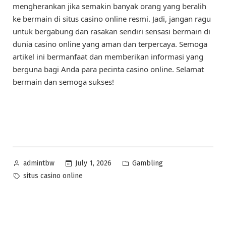
mengherankan jika semakin banyak orang yang beralih
ke bermain di situs casino online resmi. Jadi, jangan ragu
untuk bergabung dan rasakan sendiri sensasi bermain di
dunia casino online yang aman dan terpercaya. Semoga
artikel ini bermanfaat dan memberikan informasi yang
berguna bagi Anda para pecinta casino online. Selamat
bermain dan semoga sukses!
Posted
Posted
July 1, 2026
Gambling
admintbw
by
in
Tags:
situs casino online