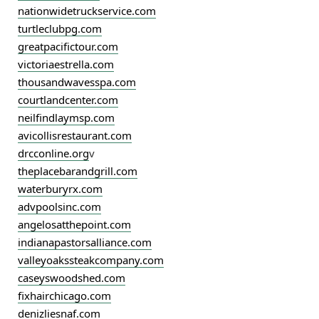
nationwidetruckservice.com
turtleclubpg.com
greatpacifictour.com
victoriaestrella.com
thousandwavesspa.com
courtlandcenter.com
neilfindlaymsp.com
avicollisrestaurant.com
drcconline.org
v
theplacebarandgrill.com
waterburyrx.com
advpoolsinc.com
angelosatthepoint.com
indianapastorsalliance.com
valleyoakssteakcompany.com
caseyswoodshed.com
fixhairchicago.com
denizliesnaf.com