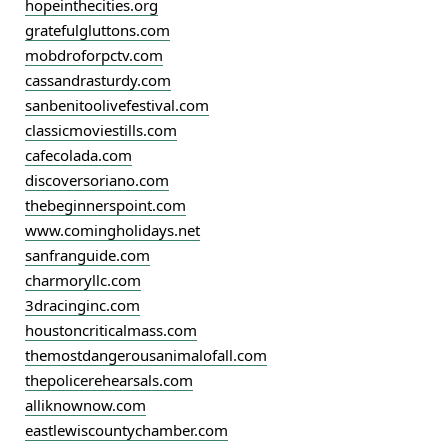
hopeinthecities.org
gratefulgluttons.com
mobdroforpctv.com
cassandrasturdy.com
sanbenitoolivefestival.com
classicmoviestills.com
cafecolada.com
discoversoriano.com
thebeginnerspoint.com
www.comingholidays.net
sanfranguide.com
charmoryllc.com
3dracinginc.com
houstoncriticalmass.com
themostdangerousanimalofall.com
thepolicerehearsals.com
alliknownow.com
eastlewiscountychamber.com