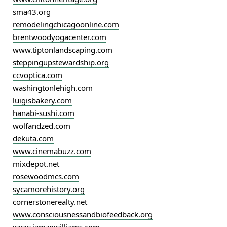
sma43.org
remodelingchicagoonline.com
brentwoodyogacenter.com
www.tiptonlandscaping.com
steppingupstewardship.org
ccvoptica.com
washingtonlehigh.com
luigisbakery.com
hanabi-sushi.com
wolfandzed.com
dekuta.com
www.cinemabuzz.com
mixdepot.net
rosewoodmcs.com
sycamorehistory.org
cornerstonerealty.net
www.consciousnessandbiofeedback.org
www.iamzowilliams.com