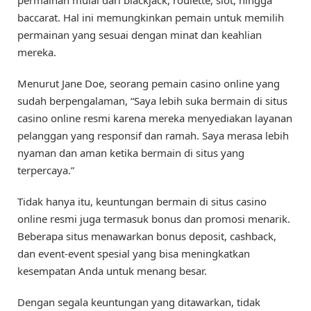
baccarat. Hal ini memungkinkan pemain untuk memilih
permainan yang sesuai dengan minat dan keahlian
mereka.
Menurut Jane Doe, seorang pemain casino online yang
sudah berpengalaman, “Saya lebih suka bermain di situs
casino online resmi karena mereka menyediakan layanan
pelanggan yang responsif dan ramah. Saya merasa lebih
nyaman dan aman ketika bermain di situs yang
terpercaya.”
Tidak hanya itu, keuntungan bermain di situs casino
online resmi juga termasuk bonus dan promosi menarik.
Beberapa situs menawarkan bonus deposit, cashback,
dan event-event spesial yang bisa meningkatkan
kesempatan Anda untuk menang besar.
Dengan segala keuntungan yang ditawarkan, tidak