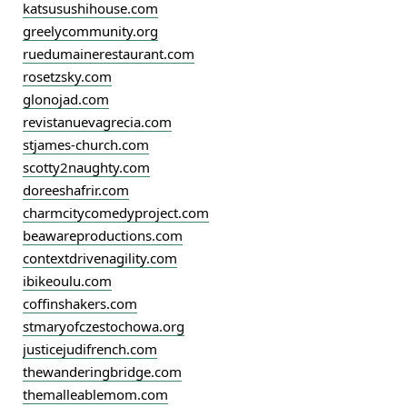
katsusushihouse.com
greelycommunity.org
ruedumainerestaurant.com
rosetzsky.com
glonojad.com
revistanuevagrecia.com
stjames-church.com
scotty2naughty.com
doreeshafrir.com
charmcitycomedyproject.com
beawareproductions.com
contextdrivenagility.com
ibikeoulu.com
coffinshakers.com
stmaryofczestochowa.org
justicejudifrench.com
thewanderingbridge.com
themalleablemom.com