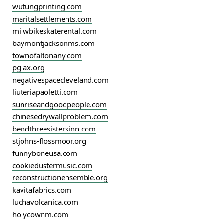
wutungprinting.com
maritalsettlements.com
milwbikeskaterental.com
baymontjacksonms.com
townofaltonany.com
pglax.org
negativespacecleveland.com
liuteriapaoletti.com
sunriseandgoodpeople.com
chinesedrywallproblem.com
bendthreesistersinn.com
stjohns-flossmoor.org
funnyboneusa.com
cookiedustermusic.com
reconstructionensemble.org
kavitafabrics.com
luchavolcanica.com
holycownm.com