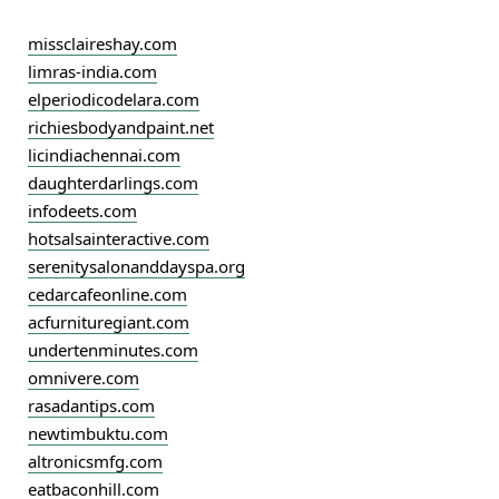
missclaireshay.com
limras-india.com
elperiodicodelara.com
richiesbodyandpaint.net
licindiachennai.com
daughterdarlings.com
infodeets.com
hotsalsainteractive.com
serenitysalonanddayspa.org
cedarcafeonline.com
acfurnituregiant.com
undertenminutes.com
omnivere.com
rasadantips.com
newtimbuktu.com
altronicsmfg.com
eatbaconhill.com