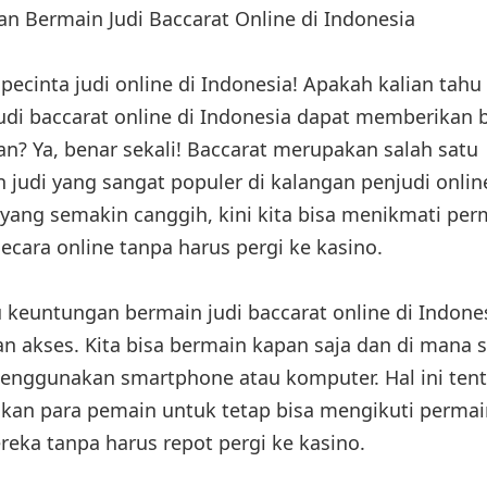
n Bermain Judi Baccarat Online di Indonesia
 pecinta judi online di Indonesia! Apakah kalian tah
udi baccarat online di Indonesia dapat memberikan 
n? Ya, benar sekali! Baccarat merupakan salah satu
 judi yang sangat populer di kalangan penjudi onli
 yang semakin canggih, kini kita bisa menikmati pe
ecara online tanpa harus pergi ke kasino.
u keuntungan bermain judi baccarat online di Indone
 akses. Kita bisa bermain kapan saja dan di mana s
nggunakan smartphone atau komputer. Hal ini tent
n para pemain untuk tetap bisa mengikuti permai
ereka tanpa harus repot pergi ke kasino.