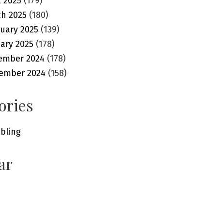
l 2025
(179)
ch 2025
(180)
uary 2025
(139)
ary 2025
(178)
ember 2024
(178)
ember 2024
(158)
ories
bling
ar