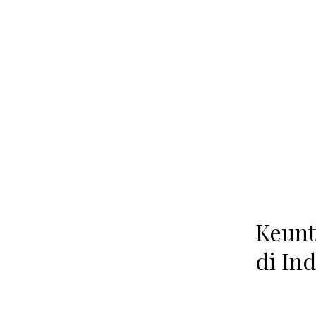
Skip
to
content
Keunt
di In