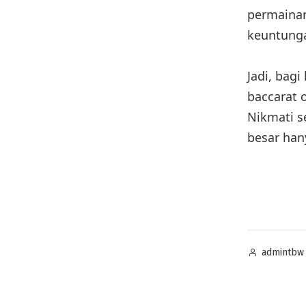
permainan
keuntunga
Jadi, bag
baccarat 
Nikmati s
besar han
Posted
admintbw
by