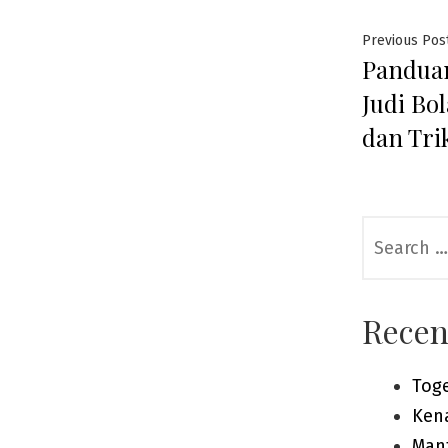
Post
Previous Pos
Panduan
navig
Judi Bol
dan Tri
Search
for:
Recen
Toge
Kena
Manf