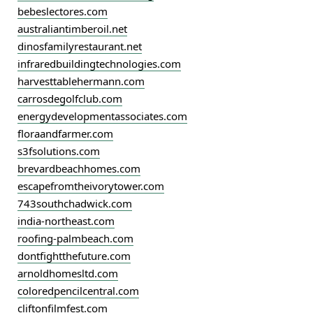
bebeslectores.com
australiantimberoil.net
dinosfamilyrestaurant.net
infraredbuildingtechnologies.com
harvesttablehermann.com
carrosdegolfclub.com
energydevelopmentassociates.com
floraandfarmer.com
s3fsolutions.com
brevardbeachhomes.com
escapefromtheivorytower.com
743southchadwick.com
india-northeast.com
roofing-palmbeach.com
dontfightthefuture.com
arnoldhomesltd.com
coloredpencilcentral.com
cliftonfilmfest.com