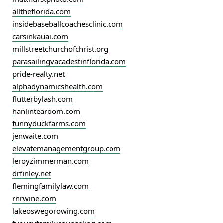
alltheflorida.com
insidebaseballcoachesclinic.com
carsinkauai.com
millstreetchurchofchrist.org
parasailingvacadestinflorida.com
pride-realty.net
alphadynamicshealth.com
flutterbylash.com
hanlintearoom.com
funnyduckfarms.com
jenwaite.com
elevatemanagementgroup.com
leroyzimmerman.com
drfinley.net
flemingfamilylaw.com
rnrwine.com
lakeoswegorowing.com
fuquayfamilycounseling.com