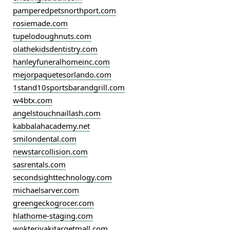
pamperedpetsnorthport.com
rosiemade.com
tupelodoughnuts.com
olathekidsdentistry.com
hanleyfuneralhomeinc.com
mejorpaquetesorlando.com
1stand10sportsbarandgrill.com
w4btx.com
angelstouchnaillash.com
kabbalahacademy.net
smilondental.com
newstarcollision.com
sasrentals.com
secondsighttechnology.com
michaelsarver.com
greengeckogrocer.com
hlathome-staging.com
wokteriyakitargetmall.com