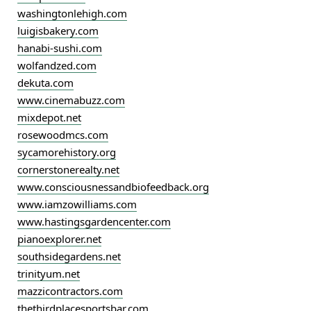
washingtonlehigh.com
luigisbakery.com
hanabi-sushi.com
wolfandzed.com
dekuta.com
www.cinemabuzz.com
mixdepot.net
rosewoodmcs.com
sycamorehistory.org
cornerstonerealty.net
www.consciousnessandbiofeedback.org
www.iamzowilliams.com
www.hastingsgardencenter.com
pianoexplorer.net
southsidegardens.net
trinityum.net
mazzicontractors.com
thethirdplacesportsbar.com