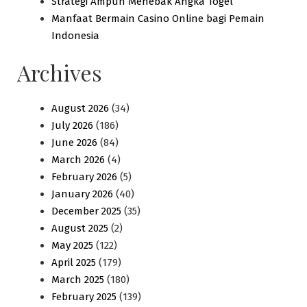
Strategi Ampuh Menebak Angka Togel
Manfaat Bermain Casino Online bagi Pemain
Indonesia
Archives
August 2026
(34)
July 2026
(186)
June 2026
(84)
March 2026
(4)
February 2026
(5)
January 2026
(40)
December 2025
(35)
August 2025
(2)
May 2025
(122)
April 2025
(179)
March 2025
(180)
February 2025
(139)