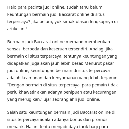
Halo para pecinta judi online, sudah tahu belum
keuntungan bermain judi Baccarat online di situs
terpercaya? Jika belum, yuk simak ulasan lengkapnya di
artikel ini!
Bermain judi Baccarat online memang memberikan
sensasi berbeda dan keseruan tersendiri. Apalagi jika
bermain di situs terpercaya, tentunya keuntungan yang
didapatkan juga akan jauh lebih besar. Menurut pakar
judi online, keuntungan bermain di situs terpercaya
adalah keamanan dan kenyamanan yang lebih terjamin.
“Dengan bermain di situs terpercaya, para pemain tidak
perlu khawatir akan adanya penipuan atau kecurangan
yang merugikan,” ujar seorang ahli judi online.
Salah satu keuntungan bermain judi Baccarat online di
situs terpercaya adalah adanya bonus dan promosi
menarik. Hal ini tentu menjadi daya tarik bagi para