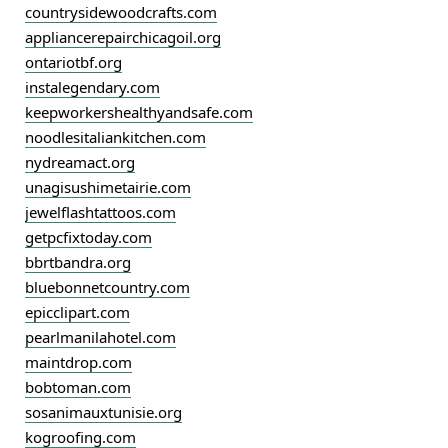
countrysidewoodcrafts.com
appliancerepairchicagoil.org
ontariotbf.org
instalegendary.com
keepworkershealthyandsafe.com
noodlesitaliankitchen.com
nydreamact.org
unagisushimetairie.com
jewelflashtattoos.com
getpcfixtoday.com
bbrtbandra.org
bluebonnetcountry.com
epicclipart.com
pearlmanilahotel.com
maintdrop.com
bobtoman.com
sosanimauxtunisie.org
kogroofing.com