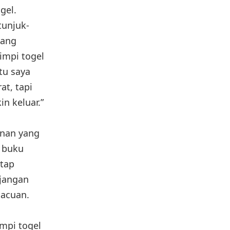
gel.
unjuk-
yang
impi togel
tu saya
at, tapi
n keluar.”
inan yang
n buku
etap
 jangan
 acuan.
mpi togel