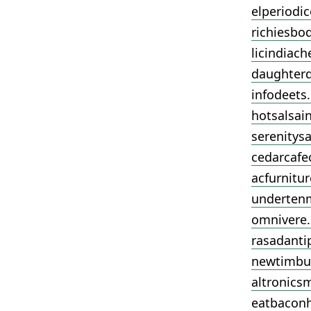
elperiodi
richiesbo
licindiac
daughterd
infodeets
hotsalsai
serenitys
cedarcafe
acfurnitu
underten
omnivere
rasadanti
newtimbu
altronics
eatbaconh