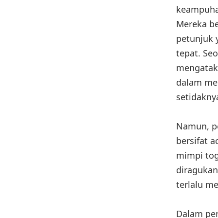
keampuha
Mereka b
petunjuk
tepat. Se
mengatak
dalam mer
setidakny
Namun, pe
bersifat 
mimpi tog
diragukan
terlalu m
Dalam pen