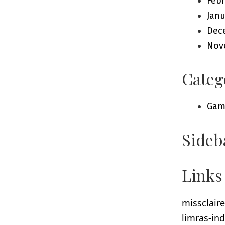
Febr
Janu
Dec
Nov
Categ
Gam
Sideb
Links
missclair
limras-in