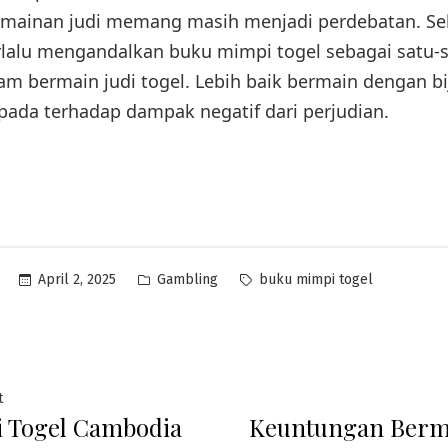
mainan judi memang masih menjadi perdebatan. Se
rlalu mengandalkan buku mimpi togel sebagai satu-
am bermain judi togel. Lebih baik bermain dengan bi
pada terhadap dampak negatif dari perjudian.
Posted
Tags:
April 2, 2025
Gambling
buku mimpi togel
in
Previous
t
i Togel Cambodia
Keuntungan Berma
post:
ation