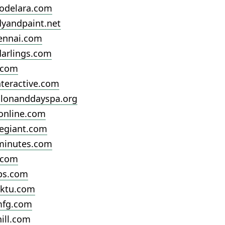
codelara.com
dyandpaint.net
hennai.com
arlings.com
.com
nteractive.com
alonanddayspa.org
online.com
regiant.com
minutes.com
.com
ps.com
ktu.com
mfg.com
ill.com