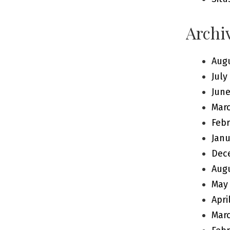
Archi
Aug
July
June
Mar
Febr
Janu
Dec
Aug
May
Apri
Mar