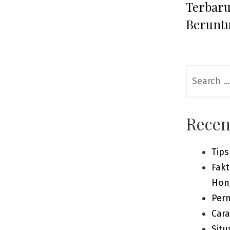
Terbaru
Berunt
Search
for:
Recen
Tips
Fakt
Hon
Perm
Car
Situ