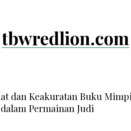
tbwredlion.com
at dan Keakuratan Buku Mimp
 dalam Permainan Judi