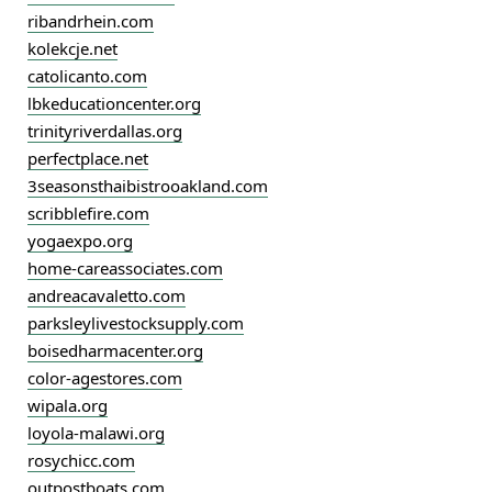
ribandrhein.com
kolekcje.net
catolicanto.com
lbkeducationcenter.org
trinityriverdallas.org
perfectplace.net
3seasonsthaibistrooakland.com
scribblefire.com
yogaexpo.org
home-careassociates.com
andreacavaletto.com
parksleylivestocksupply.com
boisedharmacenter.org
color-agestores.com
wipala.org
loyola-malawi.org
rosychicc.com
outpostboats.com