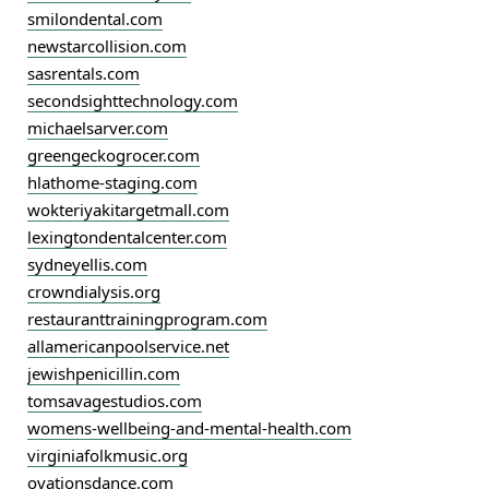
smilondental.com
newstarcollision.com
sasrentals.com
secondsighttechnology.com
michaelsarver.com
greengeckogrocer.com
hlathome-staging.com
wokteriyakitargetmall.com
lexingtondentalcenter.com
sydneyellis.com
crowndialysis.org
restauranttrainingprogram.com
allamericanpoolservice.net
jewishpenicillin.com
tomsavagestudios.com
womens-wellbeing-and-mental-health.com
virginiafolkmusic.org
ovationsdance.com