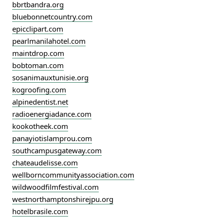
bbrtbandra.org
bluebonnetcountry.com
epicclipart.com
pearlmanilahotel.com
maintdrop.com
bobtoman.com
sosanimauxtunisie.org
kogroofing.com
alpinedentist.net
radioenergiadance.com
kookotheek.com
panayiotislamprou.com
southcampusgateway.com
chateaudelisse.com
wellborncommunityassociation.com
wildwoodfilmfestival.com
westnorthamptonshirejpu.org
hotelbrasile.com