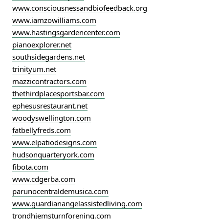
www.consciousnessandbiofeedback.org
www.iamzowilliams.com
www.hastingsgardencenter.com
pianoexplorer.net
southsidegardens.net
trinityum.net
mazzicontractors.com
thethirdplacesportsbar.com
ephesusrestaurant.net
woodyswellington.com
fatbellyfreds.com
www.elpatiodesigns.com
hudsonquarteryork.com
fibota.com
www.cdgerba.com
parunocentraldemusica.com
www.guardianangelassistedliving.com
trondhjemsturnforening.com