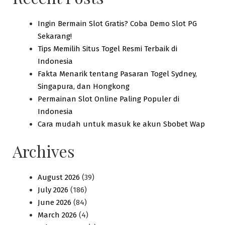
Ingin Bermain Slot Gratis? Coba Demo Slot PG
Sekarang!
Tips Memilih Situs Togel Resmi Terbaik di
Indonesia
Fakta Menarik tentang Pasaran Togel Sydney,
Singapura, dan Hongkong
Permainan Slot Online Paling Populer di
Indonesia
Cara mudah untuk masuk ke akun Sbobet Wap
Archives
August 2026
(39)
July 2026
(186)
June 2026
(84)
March 2026
(4)