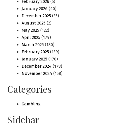
February 2026
(5)
January 2026
(40)
December 2025
(35)
August 2025
(2)
May 2025
(122)
April 2025
(179)
March 2025
(180)
February 2025
(139)
January 2025
(178)
December 2024
(178)
November 2024
(158)
Categories
Gambling
Sidebar