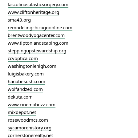
lascolinasplasticsurgery.com
www.cliftonheritage.org
sma43.org
remodelingchicagoonline.com
brentwoodyogacenter.com
www.tiptonlandscaping.com
steppingupstewardship.org
ccvoptica.com
washingtonlehigh.com
luigisbakery.com
hanabi-sushi.com
wolfandzed.com
dekuta.com
www.cinemabuzz.com
mixdepot.net
rosewoodmcs.com
sycamorehistory.org
cornerstonerealty.net