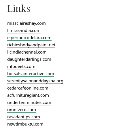
Links
missclaireshay.com
limras-india.com
elperiodicodelara.com
richiesbodyandpaint.net
licindiachennai.com
daughterdarlings.com
infodeets.com
hotsalsainteractive.com
serenitysalonanddayspa.org
cedarcafeonline.com
acfurnituregiant.com
undertenminutes.com
omnivere.com
rasadantips.com
newtimbuktu.com