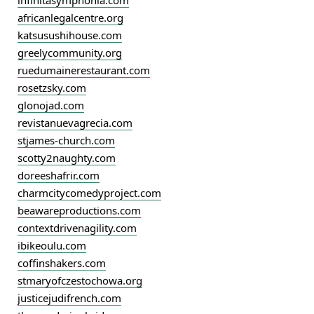
africanlegalcentre.org
katsusushihouse.com
greelycommunity.org
ruedumainerestaurant.com
rosetzsky.com
glonojad.com
revistanuevagrecia.com
stjames-church.com
scotty2naughty.com
doreeshafrir.com
charmcitycomedyproject.com
beawareproductions.com
contextdrivenagility.com
ibikeoulu.com
coffinshakers.com
stmaryofczestochowa.org
justicejudifrench.com