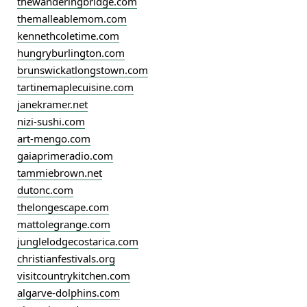
thewanderingbridge.com
themalleablemom.com
kennethcoletime.com
hungryburlington.com
brunswickatlongstown.com
tartinemaplecuisine.com
janekramer.net
nizi-sushi.com
art-mengo.com
gaiaprimeradio.com
tammiebrown.net
dutonc.com
thelongescape.com
mattolegrange.com
junglelodgecostarica.com
christianfestivals.org
visitcountrykitchen.com
algarve-dolphins.com