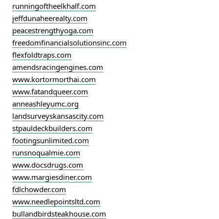
runningoftheelkhalf.com
jeffdunaheerealty.com
peacestrengthyoga.com
freedomfinancialsolutionsinc.com
flexfoldtraps.com
amendsracingengines.com
www.kortormorthai.com
www.fatandqueer.com
anneashleyumc.org
landsurveyskansascity.com
stpauldeckbuilders.com
footingsunlimited.com
runsnoqualmie.com
www.docsdrugs.com
www.margiesdiner.com
fdlchowder.com
www.needlepointsltd.com
bullandbirdsteakhouse.com