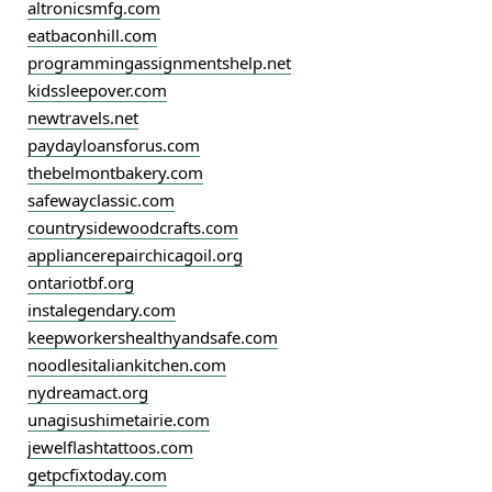
altronicsmfg.com
eatbaconhill.com
programmingassignmentshelp.net
kidssleepover.com
newtravels.net
paydayloansforus.com
thebelmontbakery.com
safewayclassic.com
countrysidewoodcrafts.com
appliancerepairchicagoil.org
ontariotbf.org
instalegendary.com
keepworkershealthyandsafe.com
noodlesitaliankitchen.com
nydreamact.org
unagisushimetairie.com
jewelflashtattoos.com
getpcfixtoday.com