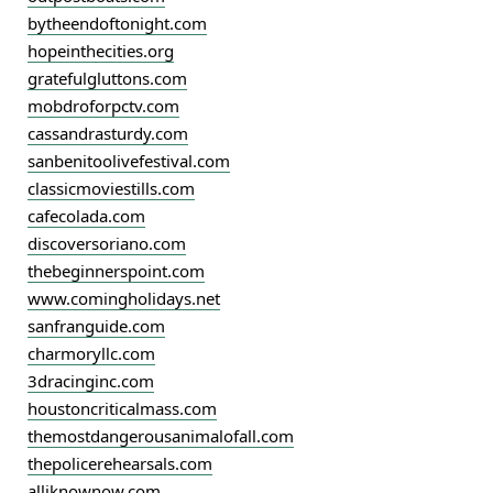
bytheendoftonight.com
hopeinthecities.org
gratefulgluttons.com
mobdroforpctv.com
cassandrasturdy.com
sanbenitoolivefestival.com
classicmoviestills.com
cafecolada.com
discoversoriano.com
thebeginnerspoint.com
www.comingholidays.net
sanfranguide.com
charmoryllc.com
3dracinginc.com
houstoncriticalmass.com
themostdangerousanimalofall.com
thepolicerehearsals.com
alliknownow.com