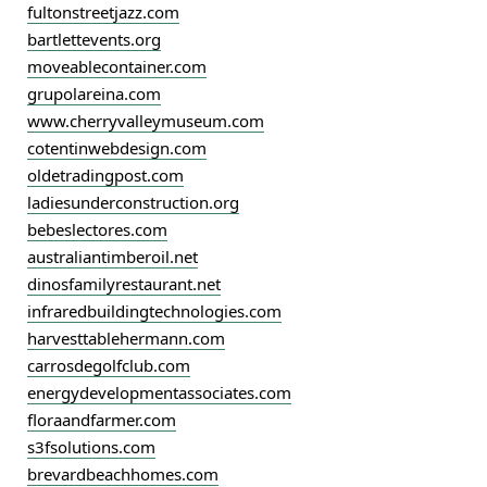
fultonstreetjazz.com
bartlettevents.org
moveablecontainer.com
grupolareina.com
www.cherryvalleymuseum.com
cotentinwebdesign.com
oldetradingpost.com
ladiesunderconstruction.org
bebeslectores.com
australiantimberoil.net
dinosfamilyrestaurant.net
infraredbuildingtechnologies.com
harvesttablehermann.com
carrosdegolfclub.com
energydevelopmentassociates.com
floraandfarmer.com
s3fsolutions.com
brevardbeachhomes.com