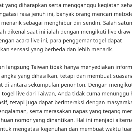
aat yang diharapkan serta mengganggu kegiatan sehar
gatasi rasa jenuh ini, banyak orang mencari metod
a menarik sebagai menghibur diri sendiri. Salah satu
ah dikenal saat ini ialah dengan mengikuti live draw 
engan acara live ini, para penggemar togel dapat
an sensasi yang berbeda dan lebih menarik.
n langsung Taiwan tidak hanya menyediakan inform
angka yang dihasilkan, tetapi dan membuat suasan
t di antara sekumpulan penonton. Dengan mengikut
 togel live dari Taiwan, Anda tidak cuma menunggu 
sif, tetapi juga dapat berinteraksi dengan masyaraka
engalaman, serta merasakan napas yang tegang men
huan nomor yang dinantikan. Hal ini menjadi alterna
untuk mengatasi kejenuhan dan membuat waktu lua