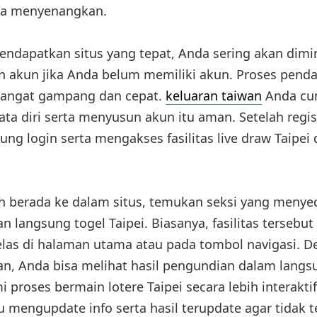
ta menyenangkan.
endapatkan situs yang tepat, Anda sering akan dimi
 akun jika Anda belum memiliki akun. Proses penda
sangat gampang dan cepat.
keluaran taiwan
Anda cu
ta diri serta menyusun akun itu aman. Setelah regist
ung login serta mengakses fasilitas live draw Taipei
h berada ke dalam situs, temukan seksi yang menye
 langsung togel Taipei. Biasanya, fasilitas tersebut
las di halaman utama atau pada tombol navigasi. 
kan, Anda bisa melihat hasil pengundian dalam langs
proses bermain lotere Taipei secara lebih interaktif
u mengupdate info serta hasil terupdate agar tidak t