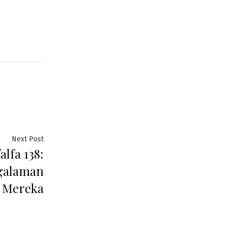
Next
Next Post
lfa 138:
post:
galaman
Mereka