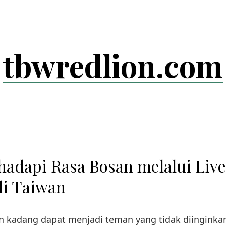
tbwredlion.com
adapi Rasa Bosan melalui Liv
di Taiwan
 kadang dapat menjadi teman yang tidak diinginka