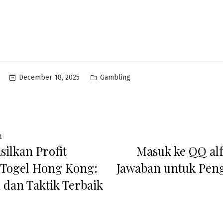
Posted
December 18, 2025
Gambling
in
Previous
t
ilkan Profit
Masuk ke QQ alfa
post:
ation
 Togel Hong Kong:
Jawaban untuk Pen
i dan Taktik Terbaik