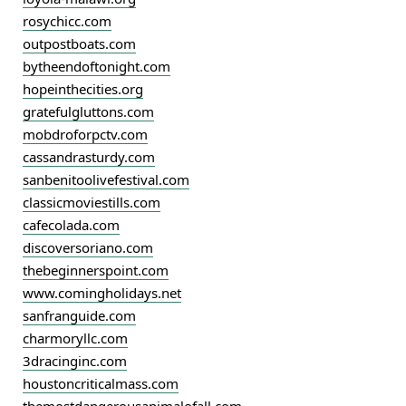
rosychicc.com
outpostboats.com
bytheendoftonight.com
hopeinthecities.org
gratefulgluttons.com
mobdroforpctv.com
cassandrasturdy.com
sanbenitoolivefestival.com
classicmoviestills.com
cafecolada.com
discoversoriano.com
thebeginnerspoint.com
www.comingholidays.net
sanfranguide.com
charmoryllc.com
3dracinginc.com
houstoncriticalmass.com