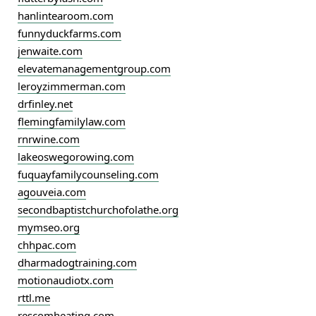
hanlintearoom.com
funnyduckfarms.com
jenwaite.com
elevatemanagementgroup.com
leroyzimmerman.com
drfinley.net
flemingfamilylaw.com
rnrwine.com
lakeoswegorowing.com
fuquayfamilycounseling.com
agouveia.com
secondbaptistchurchofolathe.org
mymseo.org
chhpac.com
dharmadogtraining.com
motionaudiotx.com
rttl.me
rescomheating.com