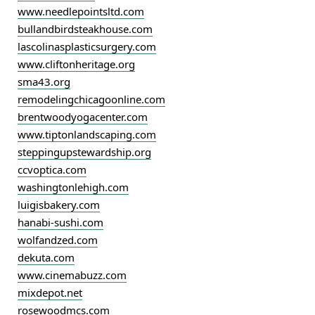
www.needlepointsltd.com
bullandbirdsteakhouse.com
lascolinasplasticsurgery.com
www.cliftonheritage.org
sma43.org
remodelingchicagoonline.com
brentwoodyogacenter.com
www.tiptonlandscaping.com
steppingupstewardship.org
ccvoptica.com
washingtonlehigh.com
luigisbakery.com
hanabi-sushi.com
wolfandzed.com
dekuta.com
www.cinemabuzz.com
mixdepot.net
rosewoodmcs.com