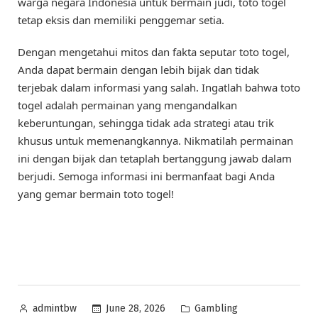
warga negara Indonesia untuk bermain judi, toto togel
tetap eksis dan memiliki penggemar setia.
Dengan mengetahui mitos dan fakta seputar toto togel,
Anda dapat bermain dengan lebih bijak dan tidak
terjebak dalam informasi yang salah. Ingatlah bahwa toto
togel adalah permainan yang mengandalkan
keberuntungan, sehingga tidak ada strategi atau trik
khusus untuk memenangkannya. Nikmatilah permainan
ini dengan bijak dan tetaplah bertanggung jawab dalam
berjudi. Semoga informasi ini bermanfaat bagi Anda
yang gemar bermain toto togel!
Posted
Posted
June 28, 2026
Gambling
admintbw