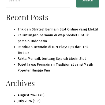
for:
Recent Posts
Trik dan Strategi Bermain Slot Online yang Efektif
Keuntungan bermain di Wap Sbobet untuk
pemain Indonesia
Panduan Bermain di IDN Play: Tips dan Trik
Terbaik
Fakta Menarik tentang Sejarah Mesin Slot
Togel Jawa: Permainan Tradisional yang Masih
Populer Hingga Kini
Archives
August 2026
(48)
July 2026
(186)