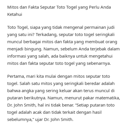
Mitos dan Fakta Seputar Toto Togel yang Perlu Anda
Ketahui
Toto Togel, siapa yang tidak mengenal permainan judi
yang satu ini? Terkadang, seputar toto togel seringkali
muncul berbagai mitos dan fakta yang membuat orang
menjadi bingung. Namun, sebelum Anda terjebak dalam
informasi yang salah, ada baiknya untuk mengetahui
mitos dan fakta seputar toto togel yang sebenarnya.
Pertama, mari kita mulai dengan mitos seputar toto
togel. Salah satu mitos yang seringkali beredar adalah
bahwa angka yang sering keluar akan terus muncul di
putaran berikutnya. Namun, menurut pakar matematika,
Dr. John Smith, hal ini tidak benar. “Setiap putaran toto
togel adalah acak dan tidak terkait dengan hasil
sebelumnya,” ujar Dr. John Smith.