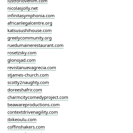
lustforlovefilm.com
nicolasjolly.net
infinitasymphonia.com
africanlegalcentre.org
katsusushihouse.com
greelycommunity.org
ruedumainerestaurant.com
rosetzsky.com
glonojad.com
revistanuevagrecia.com
stjames-church.com
scotty2naughty.com
doreeshafrir.com
charmcitycomedyproject.com
beawareproductions.com
contextdrivenagility.com
ibikeoulu.com
coffinshakers.com