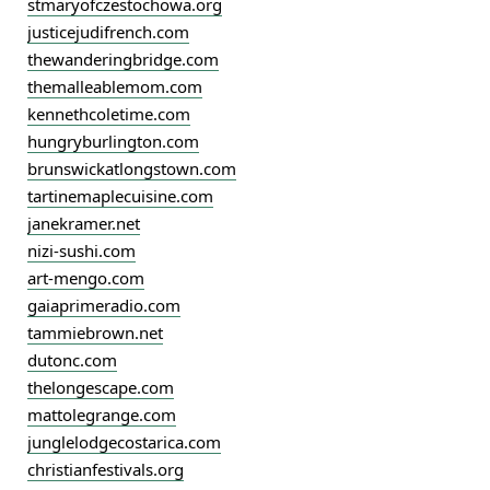
stmaryofczestochowa.org
justicejudifrench.com
thewanderingbridge.com
themalleablemom.com
kennethcoletime.com
hungryburlington.com
brunswickatlongstown.com
tartinemaplecuisine.com
janekramer.net
nizi-sushi.com
art-mengo.com
gaiaprimeradio.com
tammiebrown.net
dutonc.com
thelongescape.com
mattolegrange.com
junglelodgecostarica.com
christianfestivals.org