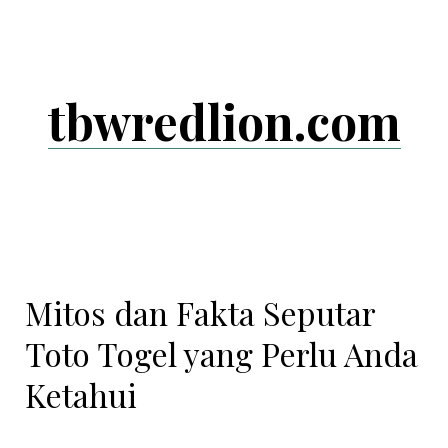
Skip
to
content
tbwredlion.com
Mitos dan Fakta Seputar
Toto Togel yang Perlu Anda
Ketahui