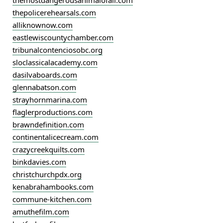
themostdangerousanimalofall.com
thepolicerehearsals.com
alliknownow.com
eastlewiscountychamber.com
tribunalcontenciosobc.org
sloclassicalacademy.com
dasilvaboards.com
glennabatson.com
strayhornmarina.com
flaglerproductions.com
brawndefinition.com
continentalicecream.com
crazycreekquilts.com
binkdavies.com
christchurchpdx.org
kenabrahambooks.com
commune-kitchen.com
amuthefilm.com