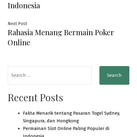
navigation
Indonesia
Next
Next Post
Rahasia Menang Bermain Poker
post:
Online
Search
for:
Recent Posts
Fakta Menarik tentang Pasaran Togel Sydney,
Singapura, dan Hongkong
Permainan Slot Online Paling Populer di
Indonesia