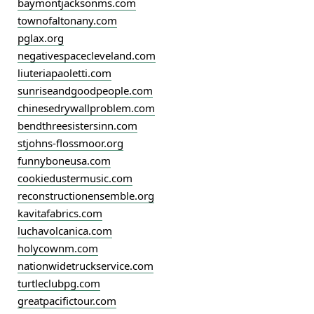
baymontjacksonms.com
townofaltonany.com
pglax.org
negativespacecleveland.com
liuteriapaoletti.com
sunriseandgoodpeople.com
chinesedrywallproblem.com
bendthreesistersinn.com
stjohns-flossmoor.org
funnyboneusa.com
cookiedustermusic.com
reconstructionensemble.org
kavitafabrics.com
luchavolcanica.com
holycownm.com
nationwidetruckservice.com
turtleclubpg.com
greatpacifictour.com