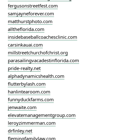
fergusonstreetfest.com
samjayneforever.com
matthurstphoto.com
alltheflorida.com
insidebaseballcoachesclinic.com
carsinkauai.com
millstreetchurchofchrist.org
parasailingvacadestinflorida.com
pride-realty.net
alphadynamicshealth.com
flutterbylash.com
hanlintearoom.com
funnyduckfarms.com
jenwaite.com
elevatemanagementgroup.com
leroyzimmerman.com
drfinley.net
flemingfamilylaw.com