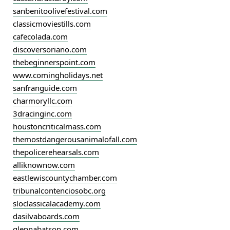
sanbenitoolivefestival.com
classicmoviestills.com
cafecolada.com
discoversoriano.com
thebeginnerspoint.com
www.comingholidays.net
sanfranguide.com
charmoryllc.com
3dracinginc.com
houstoncriticalmass.com
themostdangerousanimalofall.com
thepolicerehearsals.com
alliknownow.com
eastlewiscountychamber.com
tribunalcontenciosobc.org
sloclassicalacademy.com
dasilvaboards.com
glennabatson.com