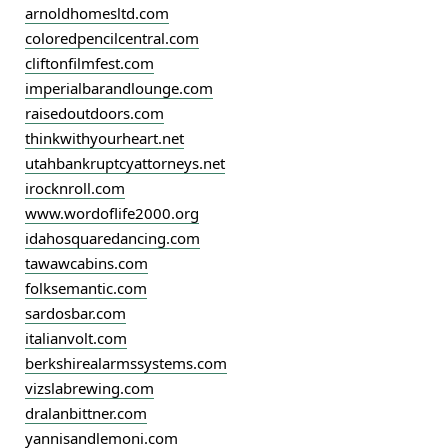
arnoldhomesltd.com
coloredpencilcentral.com
cliftonfilmfest.com
imperialbarandlounge.com
raisedoutdoors.com
thinkwithyourheart.net
utahbankruptcyattorneys.net
irocknroll.com
www.wordoflife2000.org
idahosquaredancing.com
tawawcabins.com
folksemantic.com
sardosbar.com
italianvolt.com
berkshirealarmssystems.com
vizslabrewing.com
dralanbittner.com
yannisandlemoni.com