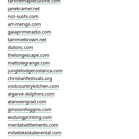
tartinemaplecuisine.com
janekramer.net
nizi-sushi.com
art-mengo.com
gaiaprimeradio.com
tammiebrown.net
dutonc.com
thelongescape.com
mattolegrange.com
junglelodgecostarica.com
christianfestivals.org
visitcountrykitchen.com
algarve-dolphins.com
alanveingrad.com
ginosonhiggins.com
wutungprinting.com
maritalsettlements.com
milwbikeskaterental.com