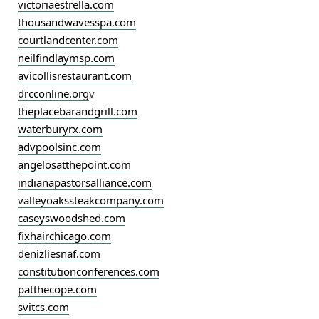
victoriaestrella.com
thousandwavesspa.com
courtlandcenter.com
neilfindlaymsp.com
avicollisrestaurant.com
drcconline.org
v
theplacebarandgrill.com
waterburyrx.com
advpoolsinc.com
angelosatthepoint.com
indianapastorsalliance.com
valleyoakssteakcompany.com
caseyswoodshed.com
fixhairchicago.com
denizliesnaf.com
constitutionconferences.com
patthecope.com
svitcs.com