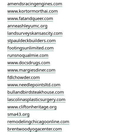
amendsracingengines.com
www.kortormorthai.com
www.fatandqueer.com
anneashleyumc.org
landsurveyskansascity.com
stpauldeckbuilders.com
footingsunlimited.com
runsnoqualmie.com
www.docsdrugs.com
www.margiesdiner.com
fdlchowder.com
www.needlepointsltd.com
bullandbirdsteakhouse.com
lascolinasplasticsurgery.com
www.cliftonheritage.org
sma43.org
remodelingchicagoonline.com
brentwoodyogacenter.com