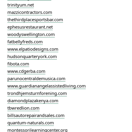
trinityum.net
mazzicontractors.com
thethirdplacesportsbar.com
ephesusrestaurant.net
woodyswellington.com
fatbellyfreds.com
www.elpatiodesigns.com
hudsonquarteryork.com
fibota.com
www.cdgerba.com
parunocentraldemusica.com
www.guardianangelassistedliving.com
trondhjemsturnforening.com
diamondplazakenya.com
tbwredlion.com
billsautorepairandsales.com
quantum-naturals.com
montessorilearningcenter.org