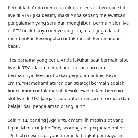
Pernahkah Anda mencoba nikmati sensasi bermain slot
live di RTV? Jika belum, maka Anda sedang melewatkan
pengalaman yang seru dan menghibur! Bermain slot live
di RTV tidak hanya menyenangkan, tetapi juga dapat
memberikan kesempatan untuk meraih kemenangan
besar.
Tips pertama yang perlu Anda lakukan saat bermain slot
live di RTV adalah memahami aturan dan cara
bermainnya. Menurut pakar perjudian online, Kevin
Smith, “Memahami aturan dan strategi bermain adalah
kunci utama untuk meraih kesuksesan dalam bermain
slot live di RTV. Jangan ragu untuk mencari informasi dan
belajar dari pengalaman orang lain.”
Selain itu, penting juga untuk memilih mesin slot yang
tepat. Menurut John Doe, seorang ahli perjudian online,
“Pilihlah mesin slot yang memiliki tingkat pembayaran