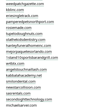
weedpatchgazette.com
kblinc.com
eriesingletrack.com
pamperedpetsnorthport.com
rosiemade.com
tupelodoughnuts.com
olathekidsdentistry.com
hanleyfuneralhomeinc.com
mejorpaquetesorlando.com
1stand10sportsbarandgrill.com
w4btx.com
angelstouchnaillash.com
kabbalahacademy.net
smilondental.com
newstarcollision.com
sasrentals.com
secondsighttechnology.com
michaelsarver.com