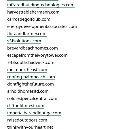
infraredbuildingtechnologies.com
harvesttablehermann.com
carrosdegolfclub.com
energydevelopmentassociates.com
floraandfarmer.com
s3fsolutions.com
brevardbeachhomes.com
escapefromtheivorytower.com
743southchadwick.com
india-northeast.com
roofing-palmbeach.com
dontfightthefuture.com
arnoldhomesltd.com
coloredpencilcentral.com
cliftonfilmfest.com
imperialbarandlounge.com
raisedoutdoors.com
thinkwithyourheart.net