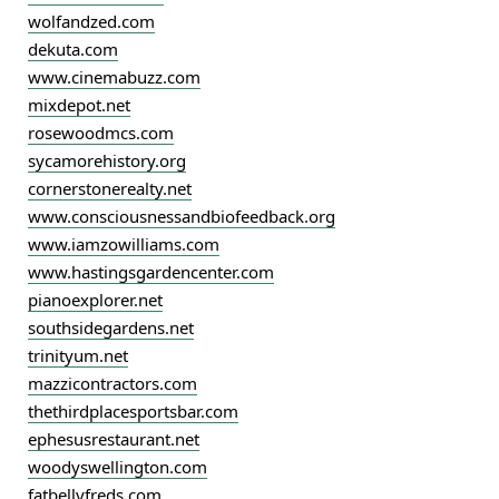
wolfandzed.com
dekuta.com
www.cinemabuzz.com
mixdepot.net
rosewoodmcs.com
sycamorehistory.org
cornerstonerealty.net
www.consciousnessandbiofeedback.org
www.iamzowilliams.com
www.hastingsgardencenter.com
pianoexplorer.net
southsidegardens.net
trinityum.net
mazzicontractors.com
thethirdplacesportsbar.com
ephesusrestaurant.net
woodyswellington.com
fatbellyfreds.com