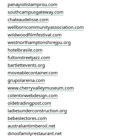
panayiotislamprou.com
southcampusgateway.com
chateaudelisse.com
wellborncommunityassociation.com
wildwoodfilmfestival.com
westnorthamptonshirejpu.org
hotelbrasile.com
fultonstreetjazz.com
bartlettevents.org
moveablecontainer.com
grupolareina.com
www.cherryvalleymuseum.com
cotentinwebdesign.com
oldetradingpost.com
ladiesunderconstruction.org
bebeslectores.com
australiantimberoil.net
dinosfamilyrestaurant.net