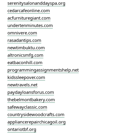
serenitysalonanddayspa.org
cedarcafeonline.com
acfurnituregiant.com
undertenminutes.com
omnivere.com
rasadantips.com
newtimbuktu.com
altronicsmfg.com
eatbaconhill.com
programmingassignmentshelp.net
kidssleepover.com
newtravels.net
paydayloansforus.com
thebelmontbakery.com
safewayclassic.com
countrysidewoodcrafts.com
appliancerepairchicagoil.org
ontariotbf.org