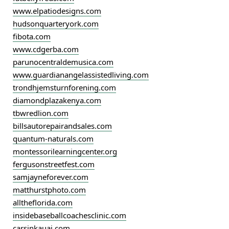
www.elpatiodesigns.com
hudsonquarteryork.com
fibota.com
www.cdgerba.com
parunocentraldemusica.com
www.guardianangelassistedliving.com
trondhjemsturnforening.com
diamondplazakenya.com
tbwredlion.com
billsautorepairandsales.com
quantum-naturals.com
montessorilearningcenter.org
fergusonstreetfest.com
samjayneforever.com
matthurstphoto.com
alltheflorida.com
insidebaseballcoachesclinic.com
carsinkauai.com