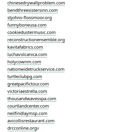
chinesedrywallproblem.com
bendthreesistersinn.com
stjohns-flossmoor.org
funnyboneusa.com
cookiedustermusic.com
reconstructionensemble.org
kavitafabrics.com
luchavolcanica.com
holycownm.com
nationwidetruckservice.com
turtleclubpg.com
greatpacifictour.com
victoriaestrella.com
thousandwavesspa.com
courtlandcenter.com
neilfindlaymsp.com
avicollisrestaurant.com
drcconline.org
v