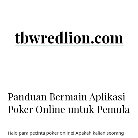
Skip
to
content
tbwredlion.com
Panduan Bermain Aplikasi
Poker Online untuk Pemula
Halo para pecinta poker online! Apakah kalian seorang