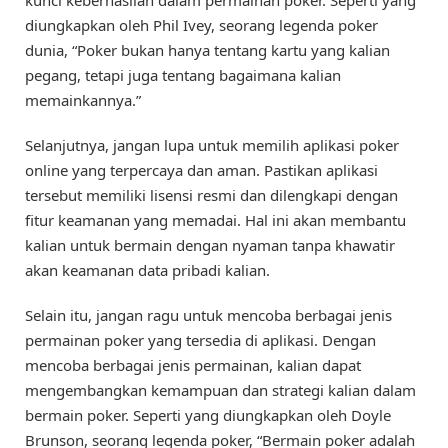
diungkapkan oleh Phil Ivey, seorang legenda poker
dunia, “Poker bukan hanya tentang kartu yang kalian
pegang, tetapi juga tentang bagaimana kalian
memainkannya.”
Selanjutnya, jangan lupa untuk memilih aplikasi poker
online yang terpercaya dan aman. Pastikan aplikasi
tersebut memiliki lisensi resmi dan dilengkapi dengan
fitur keamanan yang memadai. Hal ini akan membantu
kalian untuk bermain dengan nyaman tanpa khawatir
akan keamanan data pribadi kalian.
Selain itu, jangan ragu untuk mencoba berbagai jenis
permainan poker yang tersedia di aplikasi. Dengan
mencoba berbagai jenis permainan, kalian dapat
mengembangkan kemampuan dan strategi kalian dalam
bermain poker. Seperti yang diungkapkan oleh Doyle
Brunson, seorang legenda poker, “Bermain poker adalah