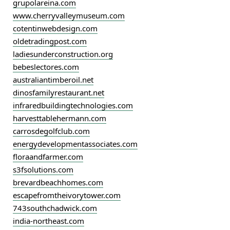
grupolareina.com
www.cherryvalleymuseum.com
cotentinwebdesign.com
oldetradingpost.com
ladiesunderconstruction.org
bebeslectores.com
australiantimberoil.net
dinosfamilyrestaurant.net
infraredbuildingtechnologies.com
harvesttablehermann.com
carrosdegolfclub.com
energydevelopmentassociates.com
floraandfarmer.com
s3fsolutions.com
brevardbeachhomes.com
escapefromtheivorytower.com
743southchadwick.com
india-northeast.com