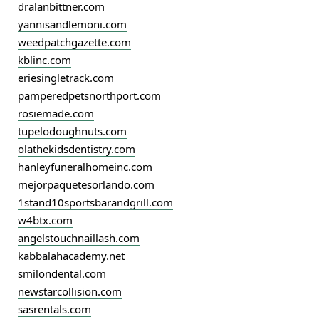
dralanbittner.com
yannisandlemoni.com
weedpatchgazette.com
kblinc.com
eriesingletrack.com
pamperedpetsnorthport.com
rosiemade.com
tupelodoughnuts.com
olathekidsdentistry.com
hanleyfuneralhomeinc.com
mejorpaquetesorlando.com
1stand10sportsbarandgrill.com
w4btx.com
angelstouchnaillash.com
kabbalahacademy.net
smilondental.com
newstarcollision.com
sasrentals.com