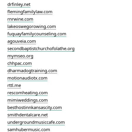
drfinley.net
flemingfamilylaw.com
rnrwine.com
lakeoswegorowing.com
fuquayfamilycounseling.com
agouveia.com
secondbaptistchurchofolathe.org
mymseo.org
chhpac.com
dharmadogtraining.com
motionaudiotx.com
rttl.me
rescomheating.com
mimiweddings.com
besthostinnkansascity.com
smithdentalcare.net
undergroundmusiccafe.com
samhubermusic.com