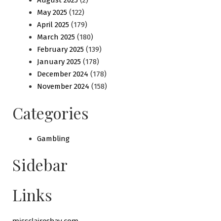
May 2025
(122)
April 2025
(179)
March 2025
(180)
February 2025
(139)
January 2025
(178)
December 2024
(178)
November 2024
(158)
Categories
Gambling
Sidebar
Links
missclaireshay.com