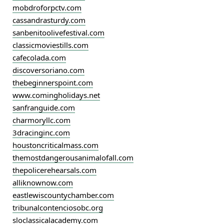
mobdroforpctv.com
cassandrasturdy.com
sanbenitoolivefestival.com
classicmoviestills.com
cafecolada.com
discoversoriano.com
thebeginnerspoint.com
www.comingholidays.net
sanfranguide.com
charmoryllc.com
3dracinginc.com
houstoncriticalmass.com
themostdangerousanimalofall.com
thepolicerehearsals.com
alliknownow.com
eastlewiscountychamber.com
tribunalcontenciosobc.org
sloclassicalacademy.com