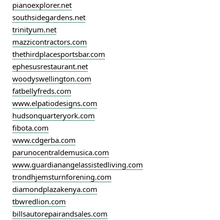
pianoexplorer.net
southsidegardens.net
trinityum.net
mazzicontractors.com
thethirdplacesportsbar.com
ephesusrestaurant.net
woodyswellington.com
fatbellyfreds.com
www.elpatiodesigns.com
hudsonquarteryork.com
fibota.com
www.cdgerba.com
parunocentraldemusica.com
www.guardianangelassistedliving.com
trondhjemsturnforening.com
diamondplazakenya.com
tbwredlion.com
billsautorepairandsales.com