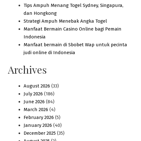
Tips Ampuh Menang Togel Sydney, Singapura,
dan Hongkong
Strategi Ampuh Menebak Angka Togel
Manfaat Bermain Casino Online bagi Pemain
Indonesia
Manfaat bermain di Sbobet Wap untuk pecinta
judi online di Indonesia
Archives
August 2026
(33)
July 2026
(186)
June 2026
(84)
March 2026
(4)
February 2026
(5)
January 2026
(40)
December 2025
(35)
August 2025
(2)