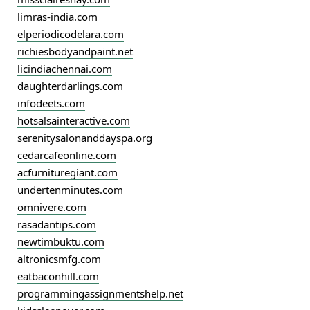
limras-india.com
elperiodicodelara.com
richiesbodyandpaint.net
licindiachennai.com
daughterdarlings.com
infodeets.com
hotsalsainteractive.com
serenitysalonanddayspa.org
cedarcafeonline.com
acfurnituregiant.com
undertenminutes.com
omnivere.com
rasadantips.com
newtimbuktu.com
altronicsmfg.com
eatbaconhill.com
programmingassignmentshelp.net