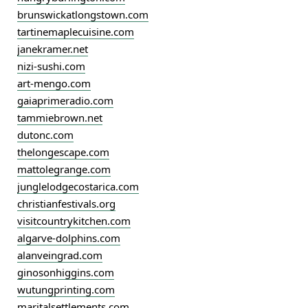
brunswickatlongstown.com
tartinemaplecuisine.com
janekramer.net
nizi-sushi.com
art-mengo.com
gaiaprimeradio.com
tammiebrown.net
dutonc.com
thelongescape.com
mattolegrange.com
junglelodgecostarica.com
christianfestivals.org
visitcountrykitchen.com
algarve-dolphins.com
alanveingrad.com
ginosonhiggins.com
wutungprinting.com
maritalsettlements.com