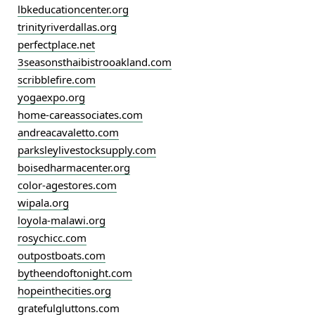
lbkeducationcenter.org
trinityriverdallas.org
perfectplace.net
3seasonsthaibistrooakland.com
scribblefire.com
yogaexpo.org
home-careassociates.com
andreacavaletto.com
parksleylivestocksupply.com
boisedharmacenter.org
color-agestores.com
wipala.org
loyola-malawi.org
rosychicc.com
outpostboats.com
bytheendoftonight.com
hopeinthecities.org
gratefulgluttons.com