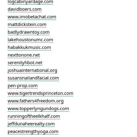
logcabinyardage.com
davidboers.com
www.imobetachat.com
mattdickstein.com
badlydrawntoy.com
lakehoustonumc.com
habakkukmusic.com
nexttonone.net
serenityhbot.net
joshuainternational.org
susansnailandfacial.com
pen-prop.com
www.tigertrendsprinceton.com
www.fathers4freedom.org
www.topperlyngundogs.com
runningoftheelkhalf.com
jeffdunaheerealty.com
peacestrengthyoga.com