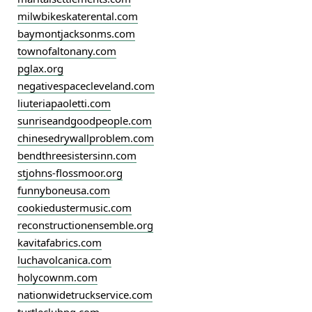
milwbikeskaterental.com
baymontjacksonms.com
townofaltonany.com
pglax.org
negativespacecleveland.com
liuteriapaoletti.com
sunriseandgoodpeople.com
chinesedrywallproblem.com
bendthreesistersinn.com
stjohns-flossmoor.org
funnyboneusa.com
cookiedustermusic.com
reconstructionensemble.org
kavitafabrics.com
luchavolcanica.com
holycownm.com
nationwidetruckservice.com