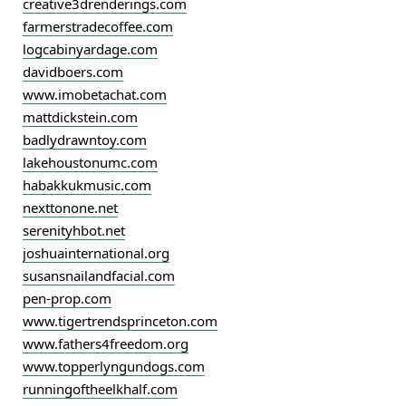
creative3drenderings.com
farmerstradecoffee.com
logcabinyardage.com
davidboers.com
www.imobetachat.com
mattdickstein.com
badlydrawntoy.com
lakehoustonumc.com
habakkukmusic.com
nexttonone.net
serenityhbot.net
joshuainternational.org
susansnailandfacial.com
pen-prop.com
www.tigertrendsprinceton.com
www.fathers4freedom.org
www.topperlyngundogs.com
runningoftheelkhalf.com