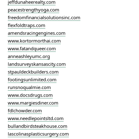
jeffdunaheerealty.com
peacestrengthyoga.com
freedomfinancialsolutionsinc.com
flexfoldtraps.com
amendsracingengines.com
www.kortormorthai.com
www.fatandqueer.com
anneashleyumc.org
landsurveyskansascity.com
stpauldeckbuilders.com
footingsunlimited.com
runsnoqualmie.com
www.docsdrugs.com
www.margiesdiner.com
fdlchowder.com
www.needlepointsltd.com
bullandbirdsteakhouse.com
lascolinasplasticsurgery.com