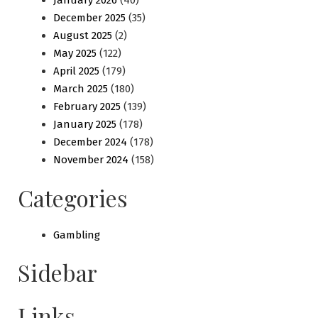
December 2025
(35)
August 2025
(2)
May 2025
(122)
April 2025
(179)
March 2025
(180)
February 2025
(139)
January 2025
(178)
December 2024
(178)
November 2024
(158)
Categories
Gambling
Sidebar
Links