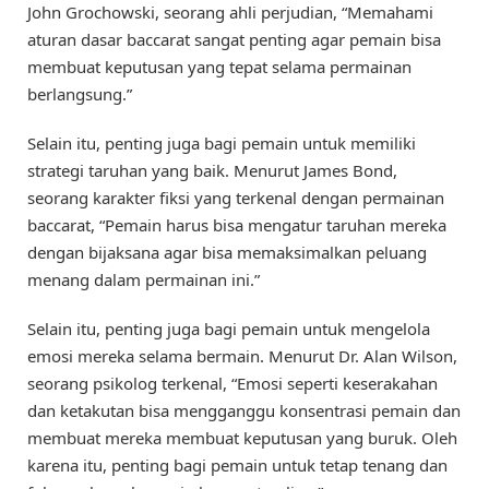
John Grochowski, seorang ahli perjudian, “Memahami
aturan dasar baccarat sangat penting agar pemain bisa
membuat keputusan yang tepat selama permainan
berlangsung.”
Selain itu, penting juga bagi pemain untuk memiliki
strategi taruhan yang baik. Menurut James Bond,
seorang karakter fiksi yang terkenal dengan permainan
baccarat, “Pemain harus bisa mengatur taruhan mereka
dengan bijaksana agar bisa memaksimalkan peluang
menang dalam permainan ini.”
Selain itu, penting juga bagi pemain untuk mengelola
emosi mereka selama bermain. Menurut Dr. Alan Wilson,
seorang psikolog terkenal, “Emosi seperti keserakahan
dan ketakutan bisa mengganggu konsentrasi pemain dan
membuat mereka membuat keputusan yang buruk. Oleh
karena itu, penting bagi pemain untuk tetap tenang dan