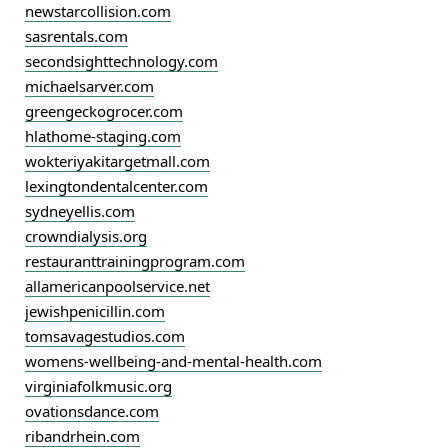
newstarcollision.com
sasrentals.com
secondsighttechnology.com
michaelsarver.com
greengeckogrocer.com
hlathome-staging.com
wokteriyakitargetmall.com
lexingtondentalcenter.com
sydneyellis.com
crowndialysis.org
restauranttrainingprogram.com
allamericanpoolservice.net
jewishpenicillin.com
tomsavagestudios.com
womens-wellbeing-and-mental-health.com
virginiafolkmusic.org
ovationsdance.com
ribandrhein.com