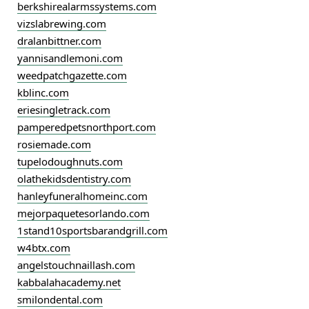
berkshirealarmssystems.com
vizslabrewing.com
dralanbittner.com
yannisandlemoni.com
weedpatchgazette.com
kblinc.com
eriesingletrack.com
pamperedpetsnorthport.com
rosiemade.com
tupelodoughnuts.com
olathekidsdentistry.com
hanleyfuneralhomeinc.com
mejorpaquetesorlando.com
1stand10sportsbarandgrill.com
w4btx.com
angelstouchnaillash.com
kabbalahacademy.net
smilondental.com