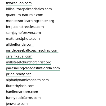
tbwredlion.com
billsautorepairandsales.com
quantum-naturals.com
montessorilearningcenter.org
fergusonstreetfest.com
samjayneforever.com
matthurstphoto.com
alltheflorida.com
insidebaseballcoachesclinic.com
carsinkauai.com
millstreetchurchofchrist.org
parasailingvacadestinflorida.com
pride-realty.net
alphadynamicshealth.com
flutterbylash.com
hanlintearoom.com
funnyduckfarms.com
jenwaite.com