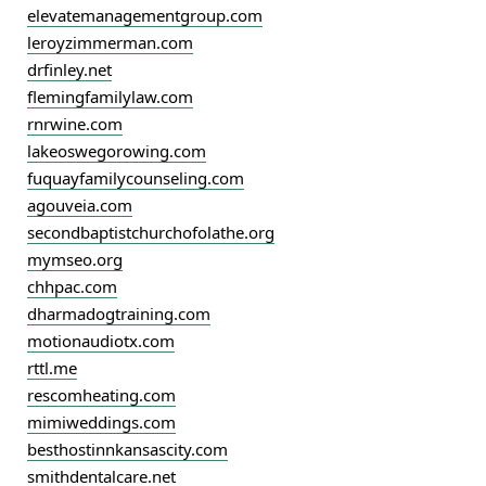
elevatemanagementgroup.com
leroyzimmerman.com
drfinley.net
flemingfamilylaw.com
rnrwine.com
lakeoswegorowing.com
fuquayfamilycounseling.com
agouveia.com
secondbaptistchurchofolathe.org
mymseo.org
chhpac.com
dharmadogtraining.com
motionaudiotx.com
rttl.me
rescomheating.com
mimiweddings.com
besthostinnkansascity.com
smithdentalcare.net