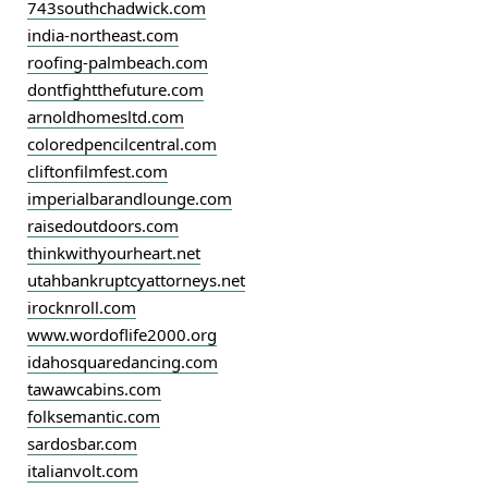
743southchadwick.com
india-northeast.com
roofing-palmbeach.com
dontfightthefuture.com
arnoldhomesltd.com
coloredpencilcentral.com
cliftonfilmfest.com
imperialbarandlounge.com
raisedoutdoors.com
thinkwithyourheart.net
utahbankruptcyattorneys.net
irocknroll.com
www.wordoflife2000.org
idahosquaredancing.com
tawawcabins.com
folksemantic.com
sardosbar.com
italianvolt.com