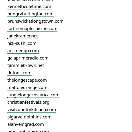
kennethcoletime.com
hungryburlington.com
brunswickatlongstown.com
tartinemaplecuisine.com
janekramer.net
nizi-sushi.com
art-mengo.com
gaiaprimeradio.com
tammiebrown.net
dutonc.com
thelongescape.com
mattolegrange.com
junglelodgecostarica.com
christianfestivals.org
visitcountrykitchen.com
algarve-dolphins.com
alanveingrad.com
ginosonhiggins.com