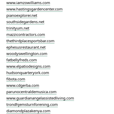
www.iamzowilliams.com
www.hastingsgardencenter.com
pianoexplorer.net
southsidegardens.net
trinityum.net
mazzicontractors.com
thethirdplacesportsbar.com
ephesusrestaurant.net
woodyswellington.com
fatbellyfreds.com
www.elpatiodesigns.com
hudsonquarteryork.com
fibota.com
www.cdgerba.com
parunocentraldemusica.com
www.guardianangelassistedliving.com
trondhjemsturnforening.com
diamondplazakenya.com