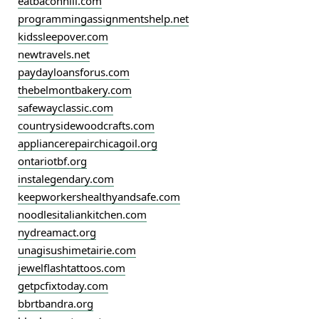
eatbaconhill.com
programmingassignmentshelp.net
kidssleepover.com
newtravels.net
paydayloansforus.com
thebelmontbakery.com
safewayclassic.com
countrysidewoodcrafts.com
appliancerepairchicagoil.org
ontariotbf.org
instalegendary.com
keepworkershealthyandsafe.com
noodlesitaliankitchen.com
nydreamact.org
unagisushimetairie.com
jewelflashtattoos.com
getpcfixtoday.com
bbrtbandra.org