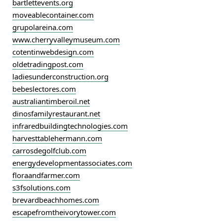
bartlettevents.org
moveablecontainer.com
grupolareina.com
www.cherryvalleymuseum.com
cotentinwebdesign.com
oldetradingpost.com
ladiesunderconstruction.org
bebeslectores.com
australiantimberoil.net
dinosfamilyrestaurant.net
infraredbuildingtechnologies.com
harvesttablehermann.com
carrosdegolfclub.com
energydevelopmentassociates.com
floraandfarmer.com
s3fsolutions.com
brevardbeachhomes.com
escapefromtheivorytower.com