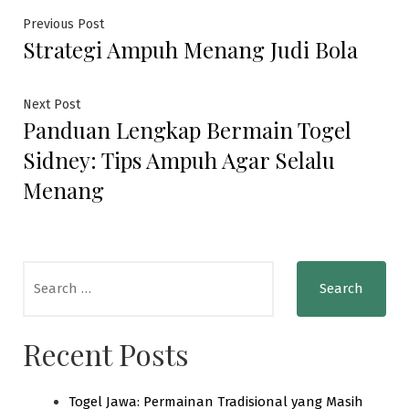
Post
Previous
Previous Post
Strategi Ampuh Menang Judi Bola
post:
navigation
Next
Next Post
Panduan Lengkap Bermain Togel
post:
Sidney: Tips Ampuh Agar Selalu
Menang
Search
for:
Recent Posts
Togel Jawa: Permainan Tradisional yang Masih