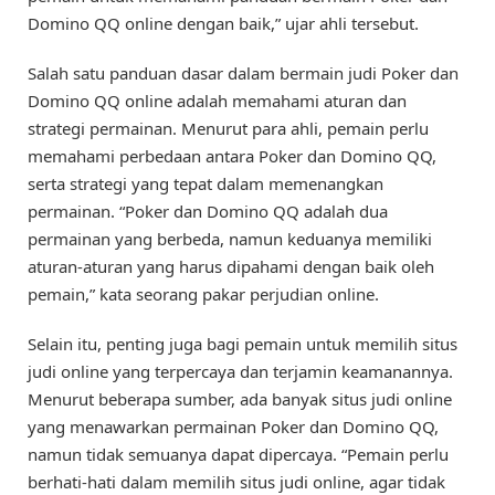
Domino QQ online dengan baik,” ujar ahli tersebut.
Salah satu panduan dasar dalam bermain judi Poker dan
Domino QQ online adalah memahami aturan dan
strategi permainan. Menurut para ahli, pemain perlu
memahami perbedaan antara Poker dan Domino QQ,
serta strategi yang tepat dalam memenangkan
permainan. “Poker dan Domino QQ adalah dua
permainan yang berbeda, namun keduanya memiliki
aturan-aturan yang harus dipahami dengan baik oleh
pemain,” kata seorang pakar perjudian online.
Selain itu, penting juga bagi pemain untuk memilih situs
judi online yang terpercaya dan terjamin keamanannya.
Menurut beberapa sumber, ada banyak situs judi online
yang menawarkan permainan Poker dan Domino QQ,
namun tidak semuanya dapat dipercaya. “Pemain perlu
berhati-hati dalam memilih situs judi online, agar tidak