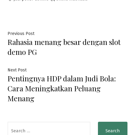
Post
Previous
Previous Post
Rahasia menang besar dengan slot
post:
navigation
demo PG
Next
Next Post
Pentingnya HDP dalam Judi Bola:
post:
Cara Meningkatkan Peluang
Menang
Search
for: