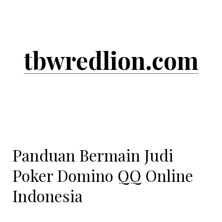
Skip
to
content
tbwredlion.com
Panduan Bermain Judi
Poker Domino QQ Online
Indonesia