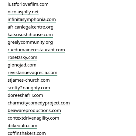
lustforlovefilm.com
nicolasjolly.net
infinitasymphonia.com
africanlegalcentre.org
katsusushihouse.com
greelycommunity.org
ruedumainerestaurant.com
rosetzsky.com
glonojad.com
revistanuevagrecia.com
stjames-church.com
scotty2naughty.com
doreeshafrir.com
charmcitycomedyproject.com
beawareproductions.com
contextdrivenagility.com
ibikeoulu.com
coffinshakers.com