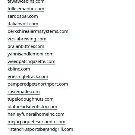
tawawcabins.com
folksemantic.com
sardosbar.com
italianvolt.com
berkshirealarmssystems.com
vizslabrewing.com
dralanbittner.com
yannisandlemoni.com
weedpatchgazette.com
kblinc.com
eriesingletrack.com
pamperedpetsnorthport.com
rosiemade.com
tupelodoughnuts.com
olathekidsdentistry.com
hanleyfuneralhomeinc.com
mejorpaquetesorlando.com
1stand10sportsbarandgrill.com