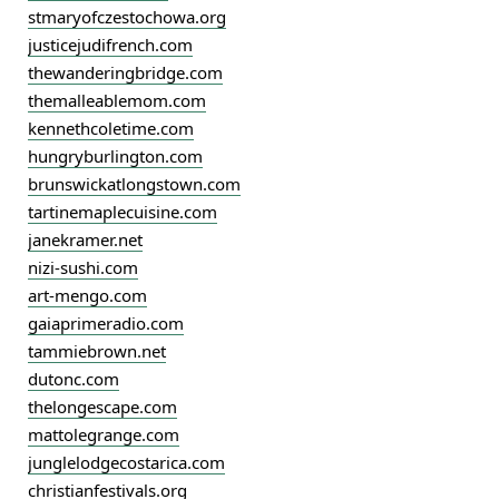
stmaryofczestochowa.org
justicejudifrench.com
thewanderingbridge.com
themalleablemom.com
kennethcoletime.com
hungryburlington.com
brunswickatlongstown.com
tartinemaplecuisine.com
janekramer.net
nizi-sushi.com
art-mengo.com
gaiaprimeradio.com
tammiebrown.net
dutonc.com
thelongescape.com
mattolegrange.com
junglelodgecostarica.com
christianfestivals.org