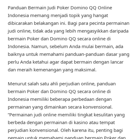
Panduan Bermain Judi Poker Domino QQ Online
Indonesia memang menjadi topik yang hangat
dibicarakan belakangan ini. Bagi para pecinta permainan
judi online, tidak ada yang lebih mengasyikkan daripada
bermain Poker dan Domino QQ secara online di
Indonesia. Namun, sebelum Anda mulai bermain, ada
baiknya untuk memahami panduan-panduan dasar yang
perlu Anda ketahui agar dapat bermain dengan lancar
dan meraih kemenangan yang maksimal.
Menurut salah satu ahli perjudian online, panduan
bermain Poker dan Domino QQ secara online di
Indonesia memiliki beberapa perbedaan dengan
permainan yang dimainkan secara konvensional.
“Permainan judi online memiliki tingkat kesulitan yang
berbeda dengan permainan di kasino atau tempat
perjudian konvensional. Oleh karena itu, penting bagi
pemain untuk memahami panduan bermain Poker dan