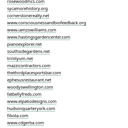
rosewoodmcs.com
sycamorehistory.org
cornerstonerealty.net
www.consciousnessandbiofeedback.org
www.iamzowilliams.com
www.hastingsgardencenter.com
pianoexplorer.net
southsidegardens.net
trinityum.net
mazzicontractors.com
thethirdplacesportsbar.com
ephesusrestaurant.net
woodyswellington.com
fatbellyfreds.com
www.elpatiodesigns.com
hudsonquarteryork.com
fibota.com
www.cdgerba.com