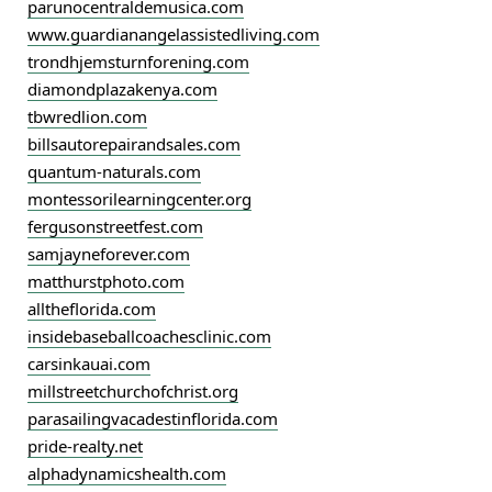
parunocentraldemusica.com
www.guardianangelassistedliving.com
trondhjemsturnforening.com
diamondplazakenya.com
tbwredlion.com
billsautorepairandsales.com
quantum-naturals.com
montessorilearningcenter.org
fergusonstreetfest.com
samjayneforever.com
matthurstphoto.com
alltheflorida.com
insidebaseballcoachesclinic.com
carsinkauai.com
millstreetchurchofchrist.org
parasailingvacadestinflorida.com
pride-realty.net
alphadynamicshealth.com