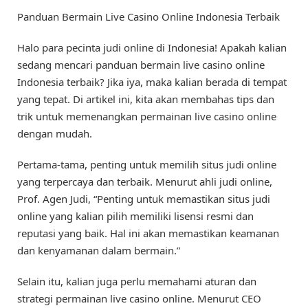
Panduan Bermain Live Casino Online Indonesia Terbaik
Halo para pecinta judi online di Indonesia! Apakah kalian
sedang mencari panduan bermain live casino online
Indonesia terbaik? Jika iya, maka kalian berada di tempat
yang tepat. Di artikel ini, kita akan membahas tips dan
trik untuk memenangkan permainan live casino online
dengan mudah.
Pertama-tama, penting untuk memilih situs judi online
yang terpercaya dan terbaik. Menurut ahli judi online,
Prof. Agen Judi, “Penting untuk memastikan situs judi
online yang kalian pilih memiliki lisensi resmi dan
reputasi yang baik. Hal ini akan memastikan keamanan
dan kenyamanan dalam bermain.”
Selain itu, kalian juga perlu memahami aturan dan
strategi permainan live casino online. Menurut CEO