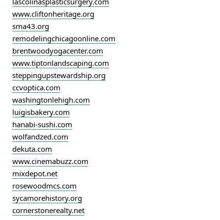
lascolinasplasticsurgery.com
www.cliftonheritage.org
sma43.org
remodelingchicagoonline.com
brentwoodyogacenter.com
www.tiptonlandscaping.com
steppingupstewardship.org
ccvoptica.com
washingtonlehigh.com
luigisbakery.com
hanabi-sushi.com
wolfandzed.com
dekuta.com
www.cinemabuzz.com
mixdepot.net
rosewoodmcs.com
sycamorehistory.org
cornerstonerealty.net