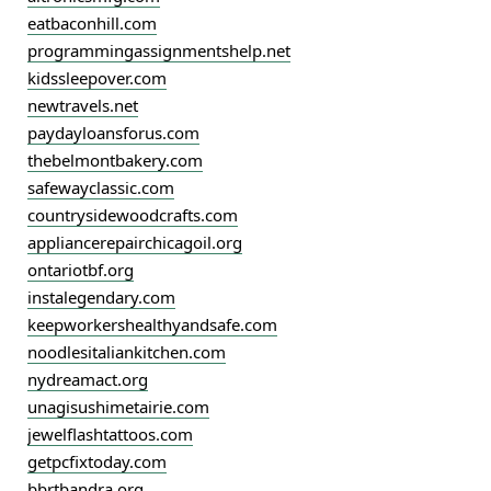
eatbaconhill.com
programmingassignmentshelp.net
kidssleepover.com
newtravels.net
paydayloansforus.com
thebelmontbakery.com
safewayclassic.com
countrysidewoodcrafts.com
appliancerepairchicagoil.org
ontariotbf.org
instalegendary.com
keepworkershealthyandsafe.com
noodlesitaliankitchen.com
nydreamact.org
unagisushimetairie.com
jewelflashtattoos.com
getpcfixtoday.com
bbrtbandra.org