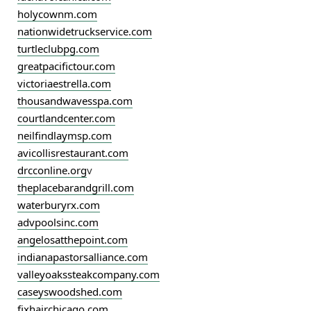
holycownm.com
nationwidetruckservice.com
turtleclubpg.com
greatpacifictour.com
victoriaestrella.com
thousandwavesspa.com
courtlandcenter.com
neilfindlaymsp.com
avicollisrestaurant.com
drcconline.org
v
theplacebarandgrill.com
waterburyrx.com
advpoolsinc.com
angelosatthepoint.com
indianapastorsalliance.com
valleyoakssteakcompany.com
caseyswoodshed.com
fixhairchicago.com