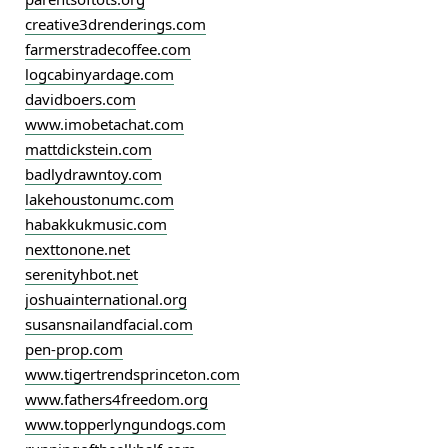
creative3drenderings.com
farmerstradecoffee.com
logcabinyardage.com
davidboers.com
www.imobetachat.com
mattdickstein.com
badlydrawntoy.com
lakehoustonumc.com
habakkukmusic.com
nexttonone.net
serenityhbot.net
joshuainternational.org
susansnailandfacial.com
pen-prop.com
www.tigertrendsprinceton.com
www.fathers4freedom.org
www.topperlyngundogs.com