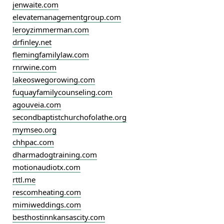
jenwaite.com
elevatemanagementgroup.com
leroyzimmerman.com
drfinley.net
flemingfamilylaw.com
rnrwine.com
lakeoswegorowing.com
fuquayfamilycounseling.com
agouveia.com
secondbaptistchurchofolathe.org
mymseo.org
chhpac.com
dharmadogtraining.com
motionaudiotx.com
rttl.me
rescomheating.com
mimiweddings.com
besthostinnkansascity.com