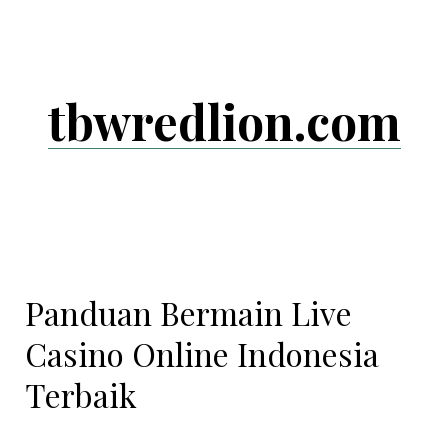
Skip
to
content
tbwredlion.com
Panduan Bermain Live
Casino Online Indonesia
Terbaik