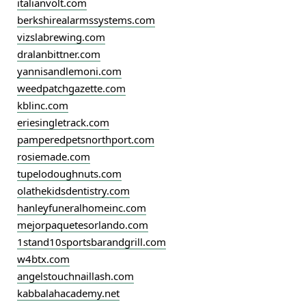
italianvolt.com
berkshirealarmssystems.com
vizslabrewing.com
dralanbittner.com
yannisandlemoni.com
weedpatchgazette.com
kblinc.com
eriesingletrack.com
pamperedpetsnorthport.com
rosiemade.com
tupelodoughnuts.com
olathekidsdentistry.com
hanleyfuneralhomeinc.com
mejorpaquetesorlando.com
1stand10sportsbarandgrill.com
w4btx.com
angelstouchnaillash.com
kabbalahacademy.net