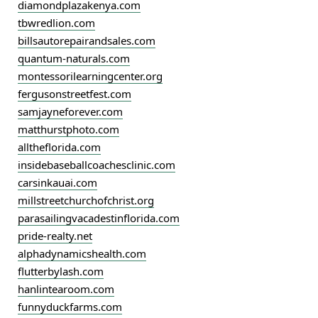
diamondplazakenya.com
tbwredlion.com
billsautorepairandsales.com
quantum-naturals.com
montessorilearningcenter.org
fergusonstreetfest.com
samjayneforever.com
matthurstphoto.com
alltheflorida.com
insidebaseballcoachesclinic.com
carsinkauai.com
millstreetchurchofchrist.org
parasailingvacadestinflorida.com
pride-realty.net
alphadynamicshealth.com
flutterbylash.com
hanlintearoom.com
funnyduckfarms.com