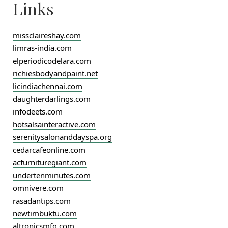
Links
missclaireshay.com
limras-india.com
elperiodicodelara.com
richiesbodyandpaint.net
licindiachennai.com
daughterdarlings.com
infodeets.com
hotsalsainteractive.com
serenitysalonanddayspa.org
cedarcafeonline.com
acfurnituregiant.com
undertenminutes.com
omnivere.com
rasadantips.com
newtimbuktu.com
altronicsmfg.com