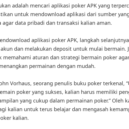
kukan adalah mencari aplikasi poker APK yang terper
tikan untuk mendownload aplikasi dari sumber yan
a agar data pribadi dan transaksi kalian aman.
endownload aplikasi poker APK, langkah selanjutnya
kun dan melakukan deposit untuk mulai bermain. 
k memahami aturan dan strategi bermain poker agar
menangkan permainan dengan mudah.
ohn Vorhaus, seorang penulis buku poker terkenal, 
emain poker yang sukses, kalian harus memiliki pe
ampilan yang cukup dalam permainan poker.” Oleh ka
agi kalian untuk terus belajar dan mengasah kema
oker kalian.