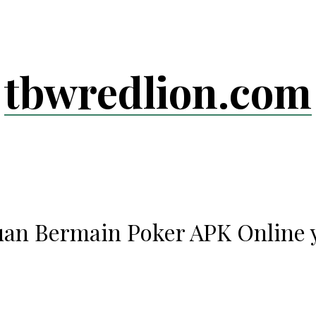
tbwredlion.com
an Bermain Poker APK Online 