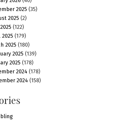
ary 2026
(40)
ember 2025
(35)
ust 2025
(2)
 2025
(122)
l 2025
(179)
ch 2025
(180)
uary 2025
(139)
ary 2025
(178)
ember 2024
(178)
ember 2024
(158)
ories
bling