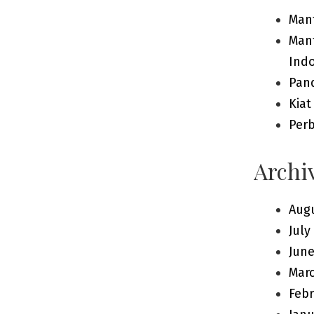
Manf
Manf
Ind
Pan
Kiat
Perb
Archi
Aug
July
June
Mar
Febr