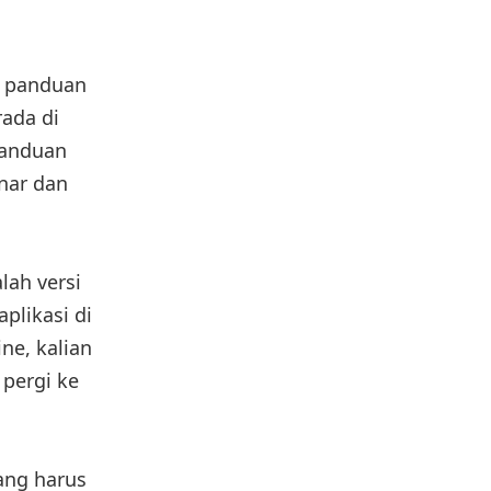
i panduan
rada di
panduan
nar dan
lah versi
plikasi di
ne, kalian
 pergi ke
ang harus