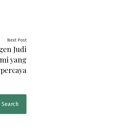
Next
Next Post
gen Judi
post:
smi yang
rpercaya