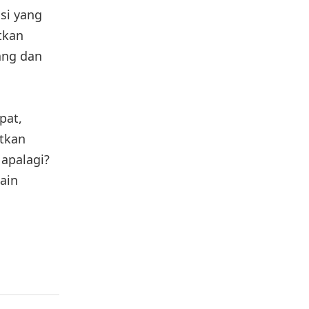
si yang
tkan
ang dan
pat,
tkan
apalagi?
ain