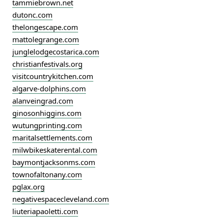
tammiebrown.net
dutonc.com
thelongescape.com
mattolegrange.com
junglelodgecostarica.com
christianfestivals.org
visitcountrykitchen.com
algarve-dolphins.com
alanveingrad.com
ginosonhiggins.com
wutungprinting.com
maritalsettlements.com
milwbikeskaterental.com
baymontjacksonms.com
townofaltonany.com
pglax.org
negativespacecleveland.com
liuteriapaoletti.com