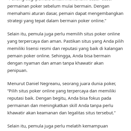
permainan poker sebelum mulai bermain. Dengan
memahami aturan dasar, pemain dapat mengembangkan
strategi yang tepat dalam bermain poker online.”
Selain itu, pemula juga perlu memilih situs poker online
yang terpercaya dan aman. Pastikan situs yang Anda pilih
memiliki lisensi resmi dan reputasi yang baik di kalangan
pemain poker online. Sehingga, Anda bisa bermain
dengan nyaman dan aman tanpa khawatir akan
penipuan.
Menurut Daniel Negreanu, seorang juara dunia poker,
“Pilih situs poker online yang terpercaya dan memiliki
reputasi baik. Dengan begitu, Anda bisa fokus pada
permainan dan meningkatkan skill Anda tanpa perlu
khawatir akan keamanan dan legalitas situs tersebut.”
Selain itu, pemula juga perlu melatih kemampuan