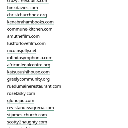
crazycreekquilts.com
binkdavies.com
christchurchpdx.org
kenabrahambooks.com
commune-kitchen.com
amuthefilm.com
lustforlovefilm.com
nicolasjolly.net
infinitasymphonia.com
africanlegalcentre.org
katsusushihouse.com
greelycommunity.org
ruedumainerestaurant.com
rosetzsky.com
glonojad.com
revistanuevagrecia.com
stjames-church.com
scotty2naughty.com