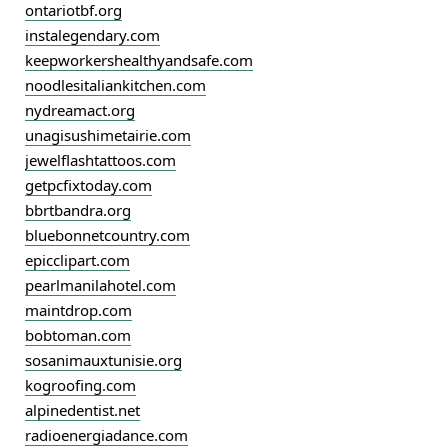
ontariotbf.org
instalegendary.com
keepworkershealthyandsafe.com
noodlesitaliankitchen.com
nydreamact.org
unagisushimetairie.com
jewelflashtattoos.com
getpcfixtoday.com
bbrtbandra.org
bluebonnetcountry.com
epicclipart.com
pearlmanilahotel.com
maintdrop.com
bobtoman.com
sosanimauxtunisie.org
kogroofing.com
alpinedentist.net
radioenergiadance.com