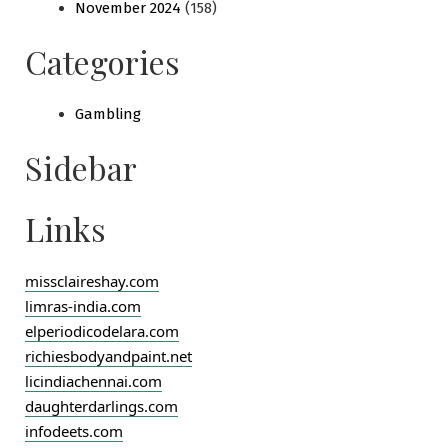
November 2024
(158)
Categories
Gambling
Sidebar
Links
missclaireshay.com
limras-india.com
elperiodicodelara.com
richiesbodyandpaint.net
licindiachennai.com
daughterdarlings.com
infodeets.com