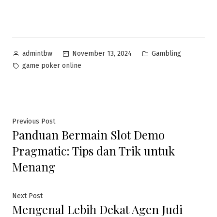
Posted
Posted
November 13, 2024
Gambling
admintbw
by
in
Tags:
game poker online
Post
Previous
Previous Post
Panduan Bermain Slot Demo
post:
navigation
Pragmatic: Tips dan Trik untuk
Menang
Next
Next Post
Mengenal Lebih Dekat Agen Judi
post: