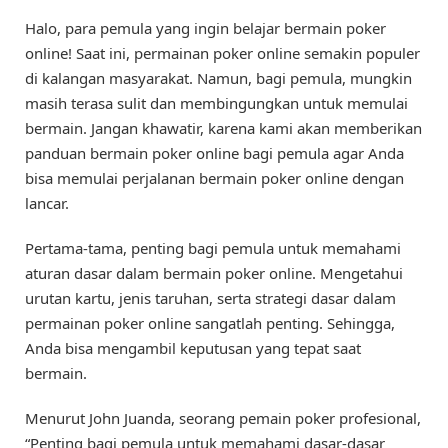
Halo, para pemula yang ingin belajar bermain poker
online! Saat ini, permainan poker online semakin populer
di kalangan masyarakat. Namun, bagi pemula, mungkin
masih terasa sulit dan membingungkan untuk memulai
bermain. Jangan khawatir, karena kami akan memberikan
panduan bermain poker online bagi pemula agar Anda
bisa memulai perjalanan bermain poker online dengan
lancar.
Pertama-tama, penting bagi pemula untuk memahami
aturan dasar dalam bermain poker online. Mengetahui
urutan kartu, jenis taruhan, serta strategi dasar dalam
permainan poker online sangatlah penting. Sehingga,
Anda bisa mengambil keputusan yang tepat saat
bermain.
Menurut John Juanda, seorang pemain poker profesional,
“Penting bagi pemula untuk memahami dasar-dasar