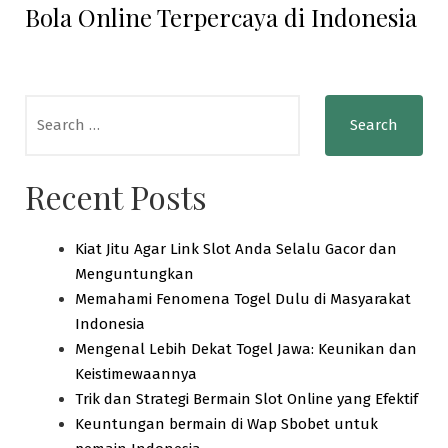
Bola Online Terpercaya di Indonesia
Search
for:
Recent Posts
Kiat Jitu Agar Link Slot Anda Selalu Gacor dan
Menguntungkan
Memahami Fenomena Togel Dulu di Masyarakat
Indonesia
Mengenal Lebih Dekat Togel Jawa: Keunikan dan
Keistimewaannya
Trik dan Strategi Bermain Slot Online yang Efektif
Keuntungan bermain di Wap Sbobet untuk