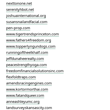
nexttonone.net
serenityhbot.net
joshuainternational.org
susansnailandfacial.com
pen-prop.com
www.tigertrendsprinceton.com
www.fathers4freedom.org
www.topperlyngundogs.com
runningoftheelkhalf.com
jeffdunaheerealty.com
peacestrengthyoga.com
freedomfinancialsolutionsinc.com
flexfoldtraps.com
amendsracingengines.com
www.kortormorthai.com
www.fatandqueer.com
anneashleyumc.org
landsurveyskansascity.com