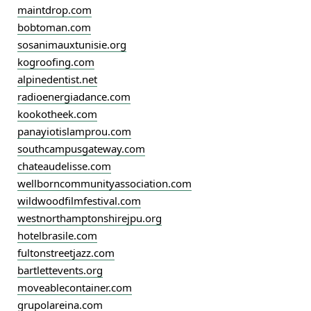
maintdrop.com
bobtoman.com
sosanimauxtunisie.org
kogroofing.com
alpinedentist.net
radioenergiadance.com
kookotheek.com
panayiotislamprou.com
southcampusgateway.com
chateaudelisse.com
wellborncommunityassociation.com
wildwoodfilmfestival.com
westnorthamptonshirejpu.org
hotelbrasile.com
fultonstreetjazz.com
bartlettevents.org
moveablecontainer.com
grupolareina.com