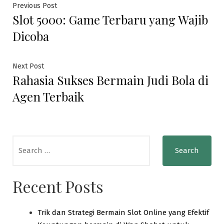
Post
Previous
Previous Post
Slot 5000: Game Terbaru yang Wajib
post:
navigation
Dicoba
Next
Next Post
Rahasia Sukses Bermain Judi Bola di
post:
Agen Terbaik
Search
for:
Recent Posts
Trik dan Strategi Bermain Slot Online yang Efektif