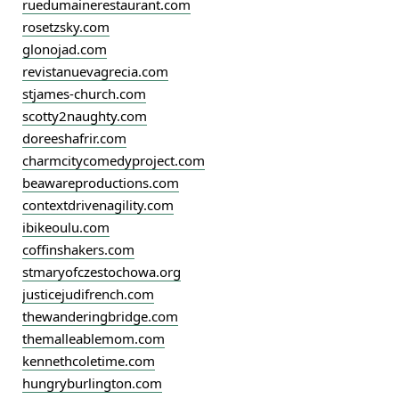
ruedumainerestaurant.com
rosetzsky.com
glonojad.com
revistanuevagrecia.com
stjames-church.com
scotty2naughty.com
doreeshafrir.com
charmcitycomedyproject.com
beawareproductions.com
contextdrivenagility.com
ibikeoulu.com
coffinshakers.com
stmaryofczestochowa.org
justicejudifrench.com
thewanderingbridge.com
themalleablemom.com
kennethcoletime.com
hungryburlington.com