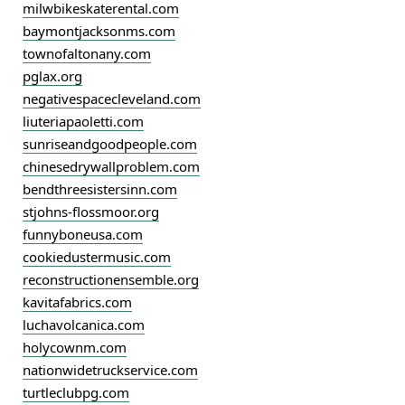
milwbikeskaterental.com
baymontjacksonms.com
townofaltonany.com
pglax.org
negativespacecleveland.com
liuteriapaoletti.com
sunriseandgoodpeople.com
chinesedrywallproblem.com
bendthreesistersinn.com
stjohns-flossmoor.org
funnyboneusa.com
cookiedustermusic.com
reconstructionensemble.org
kavitafabrics.com
luchavolcanica.com
holycownm.com
nationwidetruckservice.com
turtleclubpg.com