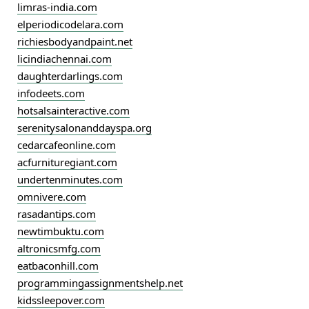
limras-india.com
elperiodicodelara.com
richiesbodyandpaint.net
licindiachennai.com
daughterdarlings.com
infodeets.com
hotsalsainteractive.com
serenitysalonanddayspa.org
cedarcafeonline.com
acfurnituregiant.com
undertenminutes.com
omnivere.com
rasadantips.com
newtimbuktu.com
altronicsmfg.com
eatbaconhill.com
programmingassignmentshelp.net
kidssleepover.com