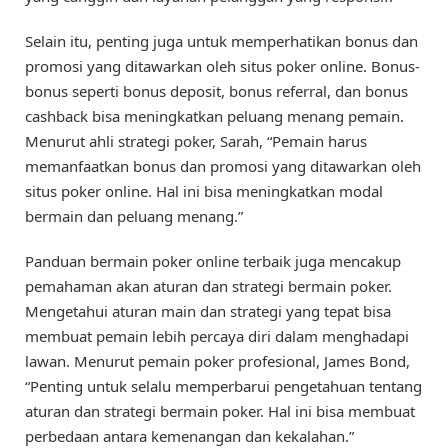
Selain itu, penting juga untuk memperhatikan bonus dan
promosi yang ditawarkan oleh situs poker online. Bonus-
bonus seperti bonus deposit, bonus referral, dan bonus
cashback bisa meningkatkan peluang menang pemain.
Menurut ahli strategi poker, Sarah, “Pemain harus
memanfaatkan bonus dan promosi yang ditawarkan oleh
situs poker online. Hal ini bisa meningkatkan modal
bermain dan peluang menang.”
Panduan bermain poker online terbaik juga mencakup
pemahaman akan aturan dan strategi bermain poker.
Mengetahui aturan main dan strategi yang tepat bisa
membuat pemain lebih percaya diri dalam menghadapi
lawan. Menurut pemain poker profesional, James Bond,
“Penting untuk selalu memperbarui pengetahuan tentang
aturan dan strategi bermain poker. Hal ini bisa membuat
perbedaan antara kemenangan dan kekalahan.”