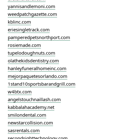
yannisandlemoni.com
weedpatchgazette.com
kblinc.com
eriesingletrack.com
pamperedpetsnorthport.com
rosiemade.com
tupelodoughnuts.com
olathekidsdentistry.com
hanleyfuneralhomeinc.com
mejorpaquetesorlando.com
1stand10sportsbarandgrill.com
w4btx.com
angelstouchnaillash.com
kabbalahacademy.net
smilondental.com
newstarcollision.com
sasrentals.com
secondsighttechnology.com