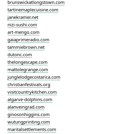
brunswickatlongstown.com
tartinemaplecuisine.com
janekramer.net
nizi-sushi.com
art-mengo.com
gaiaprimeradio.com
tammiebrown.net
dutonc.com
thelongescape.com
mattolegrange.com
junglelodgecostarica.com
christianfestivals.org
visitcountrykitchen.com
algarve-dolphins.com
alanveingrad.com
ginosonhiggins.com
wutungprinting.com
maritalsettlements.com