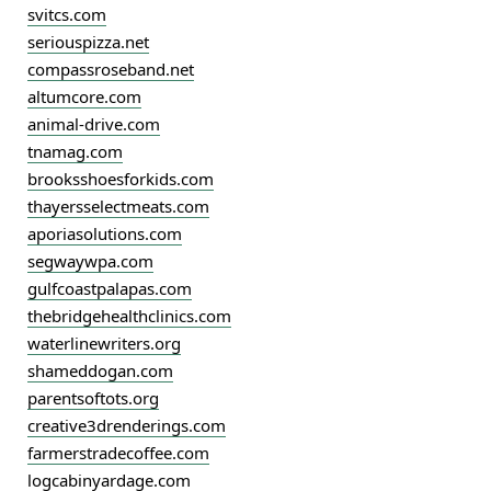
svitcs.com
seriouspizza.net
compassroseband.net
altumcore.com
animal-drive.com
tnamag.com
brooksshoesforkids.com
thayersselectmeats.com
aporiasolutions.com
segwaywpa.com
gulfcoastpalapas.com
thebridgehealthclinics.com
waterlinewriters.org
shameddogan.com
parentsoftots.org
creative3drenderings.com
farmerstradecoffee.com
logcabinyardage.com