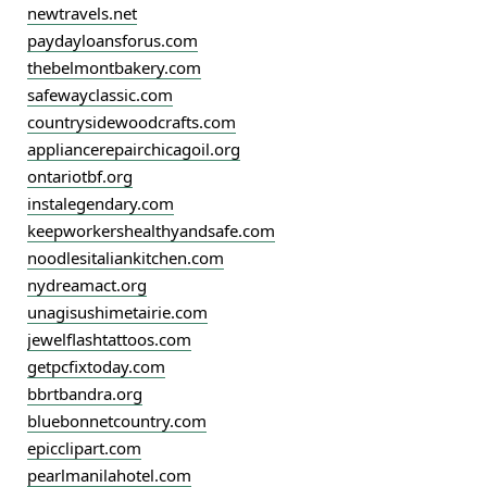
newtravels.net
paydayloansforus.com
thebelmontbakery.com
safewayclassic.com
countrysidewoodcrafts.com
appliancerepairchicagoil.org
ontariotbf.org
instalegendary.com
keepworkershealthyandsafe.com
noodlesitaliankitchen.com
nydreamact.org
unagisushimetairie.com
jewelflashtattoos.com
getpcfixtoday.com
bbrtbandra.org
bluebonnetcountry.com
epicclipart.com
pearlmanilahotel.com