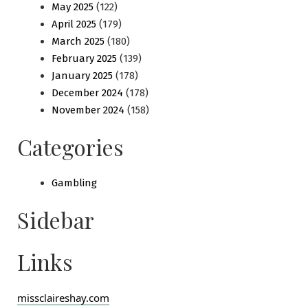
May 2025
(122)
April 2025
(179)
March 2025
(180)
February 2025
(139)
January 2025
(178)
December 2024
(178)
November 2024
(158)
Categories
Gambling
Sidebar
Links
missclaireshay.com