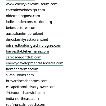
www.cherryvalleymuseum.com
cotentinwebdesign.com
oldetradingpost.com
ladiesunderconstruction.org
bebeslectores.com
australiantimberoil.net
dinosfamilyrestaurant.net
infraredbuildingtechnologies.com
harvesttablehermann.com
carrosdegolfclub.com
energydevelopmentassociates.com
floraandfarmer.com
s3fsolutions.com
brevardbeachhomes.com
escapefromtheivorytower.com
743southchadwick.com
india-northeast.com
roofing-palmbeach.com