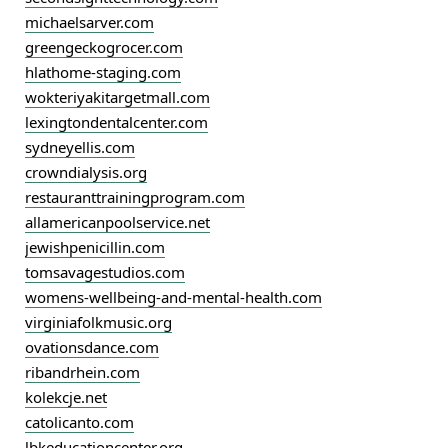
michaelsarver.com
greengeckogrocer.com
hlathome-staging.com
wokteriyakitargetmall.com
lexingtondentalcenter.com
sydneyellis.com
crowndialysis.org
restauranttrainingprogram.com
allamericanpoolservice.net
jewishpenicillin.com
tomsavagestudios.com
womens-wellbeing-and-mental-health.com
virginiafolkmusic.org
ovationsdance.com
ribandrhein.com
kolekcje.net
catolicanto.com
lbkeducationcenter.org