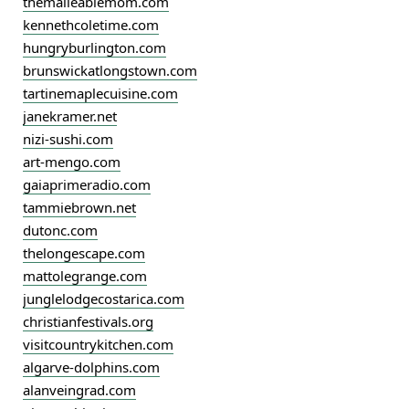
themalleablemom.com
kennethcoletime.com
hungryburlington.com
brunswickatlongstown.com
tartinemaplecuisine.com
janekramer.net
nizi-sushi.com
art-mengo.com
gaiaprimeradio.com
tammiebrown.net
dutonc.com
thelongescape.com
mattolegrange.com
junglelodgecostarica.com
christianfestivals.org
visitcountrykitchen.com
algarve-dolphins.com
alanveingrad.com