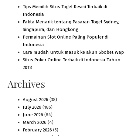
Tips Memilih Situs Togel Resmi Terbaik di
Indonesia
Fakta Menarik tentang Pasaran Togel Sydney,
Singapura, dan Hongkong
Permainan Slot Online Paling Populer di
Indonesia
Cara mudah untuk masuk ke akun Sbobet Wap
Situs Poker Online Terbaik di Indonesia Tahun
2018
Archives
August 2026
(38)
July 2026
(186)
June 2026
(84)
March 2026
(4)
February 2026
(5)