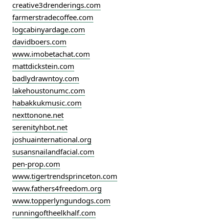
creative3drenderings.com
farmerstradecoffee.com
logcabinyardage.com
davidboers.com
www.imobetachat.com
mattdickstein.com
badlydrawntoy.com
lakehoustonumc.com
habakkukmusic.com
nexttonone.net
serenityhbot.net
joshuainternational.org
susansnailandfacial.com
pen-prop.com
www.tigertrendsprinceton.com
www.fathers4freedom.org
www.topperlyngundogs.com
runningoftheelkhalf.com