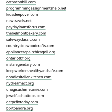
eatbaconhill.com
programmingassignmentshelp.net
kidssleepover.com
newtravels.net
paydayloansforus.com
thebelmontbakery.com
safewayclassic.com
countrysidewoodcrafts.com
appliancerepairchicagoil.org
ontariotbf.org
instalegendary.com
keepworkershealthyandsafe.com
noodlesitaliankitchen.com
nydreamact.org
unagisushimetairie.com
jewelflashtattoos.com
getpcfixtoday.com
bbrtbandra.org