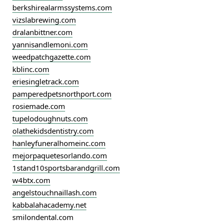
berkshirealarmssystems.com
vizslabrewing.com
dralanbittner.com
yannisandlemoni.com
weedpatchgazette.com
kblinc.com
eriesingletrack.com
pamperedpetsnorthport.com
rosiemade.com
tupelodoughnuts.com
olathekidsdentistry.com
hanleyfuneralhomeinc.com
mejorpaquetesorlando.com
1stand10sportsbarandgrill.com
w4btx.com
angelstouchnaillash.com
kabbalahacademy.net
smilondental.com