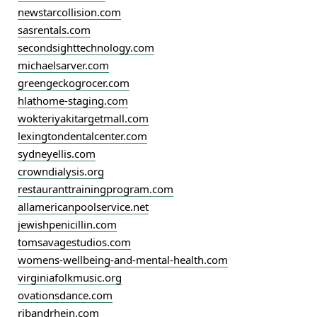
newstarcollision.com
sasrentals.com
secondsighttechnology.com
michaelsarver.com
greengeckogrocer.com
hlathome-staging.com
wokteriyakitargetmall.com
lexingtondentalcenter.com
sydneyellis.com
crowndialysis.org
restauranttrainingprogram.com
allamericanpoolservice.net
jewishpenicillin.com
tomsavagestudios.com
womens-wellbeing-and-mental-health.com
virginiafolkmusic.org
ovationsdance.com
ribandrhein.com