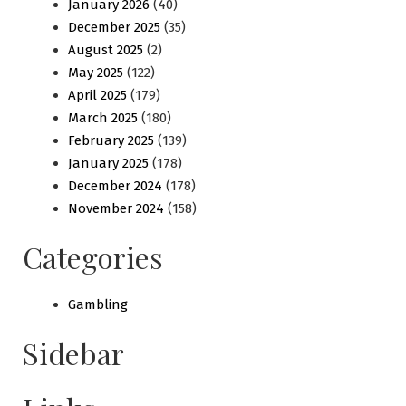
January 2026
(40)
December 2025
(35)
August 2025
(2)
May 2025
(122)
April 2025
(179)
March 2025
(180)
February 2025
(139)
January 2025
(178)
December 2024
(178)
November 2024
(158)
Categories
Gambling
Sidebar