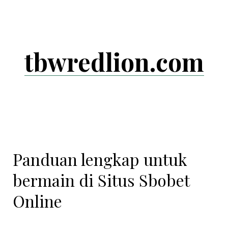
Skip
to
content
tbwredlion.com
Panduan lengkap untuk
bermain di Situs Sbobet
Online