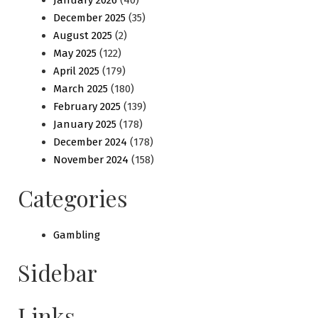
December 2025
(35)
August 2025
(2)
May 2025
(122)
April 2025
(179)
March 2025
(180)
February 2025
(139)
January 2025
(178)
December 2024
(178)
November 2024
(158)
Categories
Gambling
Sidebar
Links