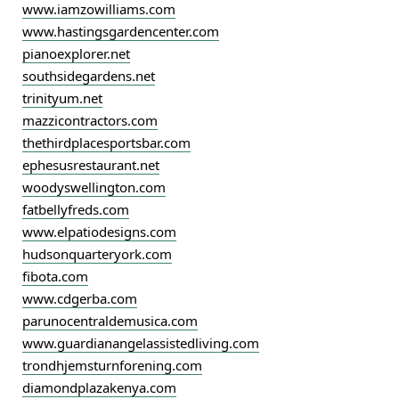
www.iamzowilliams.com
www.hastingsgardencenter.com
pianoexplorer.net
southsidegardens.net
trinityum.net
mazzicontractors.com
thethirdplacesportsbar.com
ephesusrestaurant.net
woodyswellington.com
fatbellyfreds.com
www.elpatiodesigns.com
hudsonquarteryork.com
fibota.com
www.cdgerba.com
parunocentraldemusica.com
www.guardianangelassistedliving.com
trondhjemsturnforening.com
diamondplazakenya.com