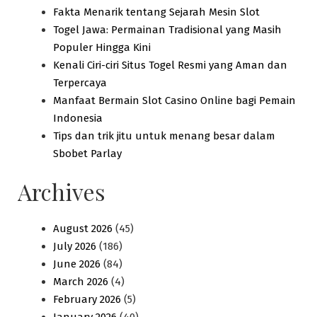
Fakta Menarik tentang Sejarah Mesin Slot
Togel Jawa: Permainan Tradisional yang Masih
Populer Hingga Kini
Kenali Ciri-ciri Situs Togel Resmi yang Aman dan
Terpercaya
Manfaat Bermain Slot Casino Online bagi Pemain
Indonesia
Tips dan trik jitu untuk menang besar dalam
Sbobet Parlay
Archives
August 2026
(45)
July 2026
(186)
June 2026
(84)
March 2026
(4)
February 2026
(5)
January 2026
(40)