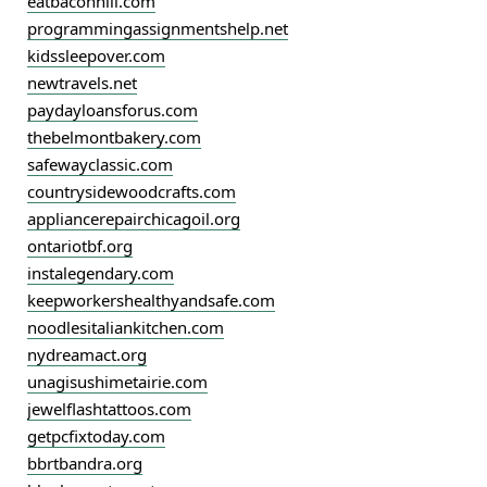
eatbaconhill.com
programmingassignmentshelp.net
kidssleepover.com
newtravels.net
paydayloansforus.com
thebelmontbakery.com
safewayclassic.com
countrysidewoodcrafts.com
appliancerepairchicagoil.org
ontariotbf.org
instalegendary.com
keepworkershealthyandsafe.com
noodlesitaliankitchen.com
nydreamact.org
unagisushimetairie.com
jewelflashtattoos.com
getpcfixtoday.com
bbrtbandra.org