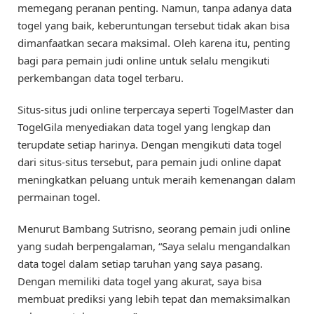
memegang peranan penting. Namun, tanpa adanya data
togel yang baik, keberuntungan tersebut tidak akan bisa
dimanfaatkan secara maksimal. Oleh karena itu, penting
bagi para pemain judi online untuk selalu mengikuti
perkembangan data togel terbaru.
Situs-situs judi online terpercaya seperti TogelMaster dan
TogelGila menyediakan data togel yang lengkap dan
terupdate setiap harinya. Dengan mengikuti data togel
dari situs-situs tersebut, para pemain judi online dapat
meningkatkan peluang untuk meraih kemenangan dalam
permainan togel.
Menurut Bambang Sutrisno, seorang pemain judi online
yang sudah berpengalaman, “Saya selalu mengandalkan
data togel dalam setiap taruhan yang saya pasang.
Dengan memiliki data togel yang akurat, saya bisa
membuat prediksi yang lebih tepat dan memaksimalkan