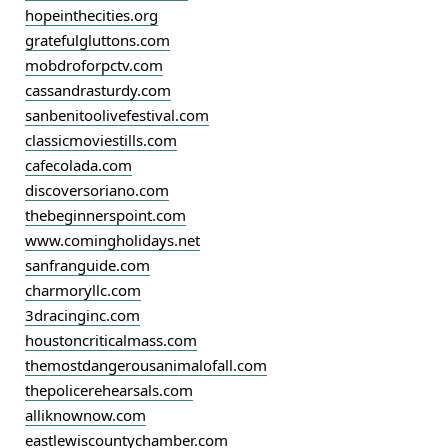
hopeinthecities.org
gratefulgluttons.com
mobdroforpctv.com
cassandrasturdy.com
sanbenitoolivefestival.com
classicmoviestills.com
cafecolada.com
discoversoriano.com
thebeginnerspoint.com
www.comingholidays.net
sanfranguide.com
charmoryllc.com
3dracinginc.com
houstoncriticalmass.com
themostdangerousanimalofall.com
thepolicerehearsals.com
alliknownow.com
eastlewiscountychamber.com