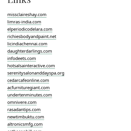
missclaireshay.com
limras-india.com
elperiodicodelara.com
richiesbodyandpaint.net
licindiachennai.com
daughterdarlings.com
infodeets.com
hotsalsainteractive.com
serenitysalonanddayspa.org
cedarcafeonline.com
acfurnituregiant.com
undertenminutes.com
omnivere.com
rasadantips.com
newtimbuktu.com
altronicsmfg.com