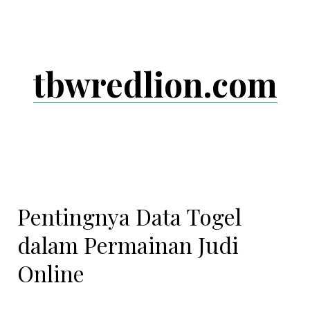
Skip
to
content
tbwredlion.com
Pentingnya Data Togel
dalam Permainan Judi
Online