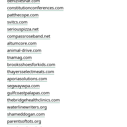
denizliesnaf.com
constitutionconferences.com
patthecope.com
svitcs.com
seriouspizza.net
compassroseband.net
altumcore.com
animal-drive.com
tnamag.com
brooksshoesforkids.com
thayersselectmeats.com
aporiasolutions.com
segwaywpa.com
gulfcoastpalapas.com
thebridgehealthclinics.com
waterlinewriters.org
shameddogan.com
parentsoftots.org