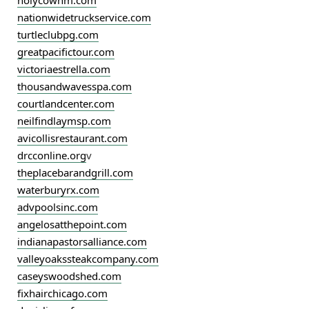
holycownm.com
nationwidetruckservice.com
turtleclubpg.com
greatpacifictour.com
victoriaestrella.com
thousandwavesspa.com
courtlandcenter.com
neilfindlaymsp.com
avicollisrestaurant.com
drcconline.org
v
theplacebarandgrill.com
waterburyrx.com
advpoolsinc.com
angelosatthepoint.com
indianapastorsalliance.com
valleyoakssteakcompany.com
caseyswoodshed.com
fixhairchicago.com