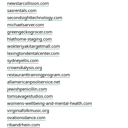
newstarcollision.com
sasrentals.com
secondsighttechnology.com
michaelsarver.com
greengeckogrocer.com
hlathome-staging.com
wokteriyakitargetmall.com
lexingtondentalcenter.com
sydneyellis.com
crowndialysis.org
restauranttrainingprogram.com
allamericanpoolservice.net
jewishpenicillin.com
tomsavagestudios.com
womens-wellbeing-and-mental-health.com
virginiafolkmusic.org
ovationsdance.com
ribandrhein.com