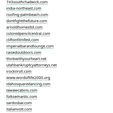
743southchadwick.com
india-northeast.com
roofing-palmbeach.com
dontfightthefuture.com
arnoldhomesltd.com
coloredpencilcentral.com
cliftonfilmfest.com
imperialbarandlounge.com
raisedoutdoors.com
thinkwithyourheart.net
utahbankruptcyattorneys.net
irocknroll.com
www.wordoflife2000.org
idahosquaredancing.com
tawawcabins.com
folksemantic.com
sardosbar.com
italianvolt.com