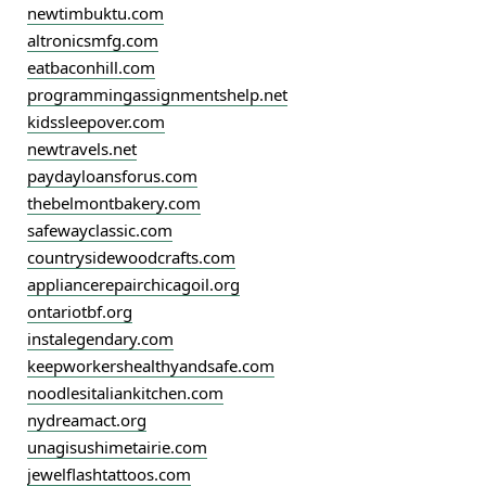
newtimbuktu.com
altronicsmfg.com
eatbaconhill.com
programmingassignmentshelp.net
kidssleepover.com
newtravels.net
paydayloansforus.com
thebelmontbakery.com
safewayclassic.com
countrysidewoodcrafts.com
appliancerepairchicagoil.org
ontariotbf.org
instalegendary.com
keepworkershealthyandsafe.com
noodlesitaliankitchen.com
nydreamact.org
unagisushimetairie.com
jewelflashtattoos.com