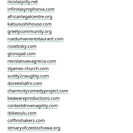
nicolasjolly.net
infinitasymphonia.com
africanlegalcentre.org
katsusushihouse.com
greelycommunity.org
ruedumainerestaurant.com
rosetzsky.com
glonojad.com
revistanuevagrecia.com
stjames-church.com
scotty2naughty.com
doreeshafrir.com
charmcitycomedyproject.com
beawareproductions.com
contextdrivenagility.com
ibikeoulu.com
coffinshakers.com
stmaryofczestochowa.org