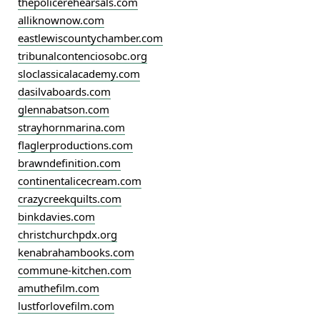
thepolicerehearsals.com
alliknownow.com
eastlewiscountychamber.com
tribunalcontenciosobc.org
sloclassicalacademy.com
dasilvaboards.com
glennabatson.com
strayhornmarina.com
flaglerproductions.com
brawndefinition.com
continentalicecream.com
crazycreekquilts.com
binkdavies.com
christchurchpdx.org
kenabrahambooks.com
commune-kitchen.com
amuthefilm.com
lustforlovefilm.com