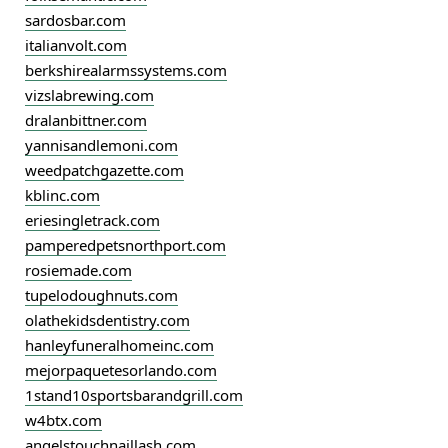
sardosbar.com
italianvolt.com
berkshirealarmssystems.com
vizslabrewing.com
dralanbittner.com
yannisandlemoni.com
weedpatchgazette.com
kblinc.com
eriesingletrack.com
pamperedpetsnorthport.com
rosiemade.com
tupelodoughnuts.com
olathekidsdentistry.com
hanleyfuneralhomeinc.com
mejorpaquetesorlando.com
1stand10sportsbarandgrill.com
w4btx.com
angelstouchnaillash.com