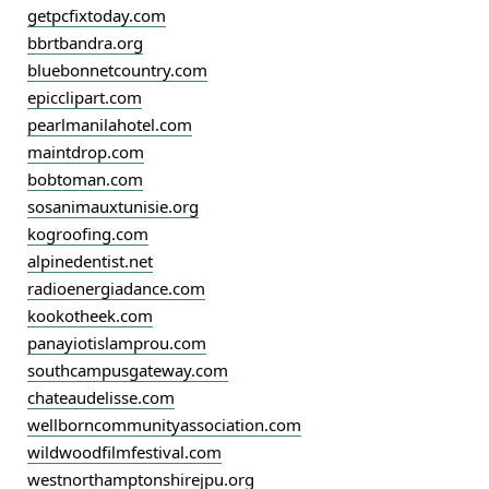
getpcfixtoday.com
bbrtbandra.org
bluebonnetcountry.com
epicclipart.com
pearlmanilahotel.com
maintdrop.com
bobtoman.com
sosanimauxtunisie.org
kogroofing.com
alpinedentist.net
radioenergiadance.com
kookotheek.com
panayiotislamprou.com
southcampusgateway.com
chateaudelisse.com
wellborncommunityassociation.com
wildwoodfilmfestival.com
westnorthamptonshirejpu.org