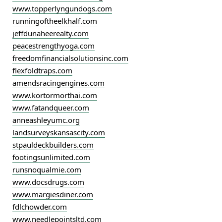
www.topperlyngundogs.com
runningoftheelkhalf.com
jeffdunaheerealty.com
peacestrengthyoga.com
freedomfinancialsolutionsinc.com
flexfoldtraps.com
amendsracingengines.com
www.kortormorthai.com
www.fatandqueer.com
anneashleyumc.org
landsurveyskansascity.com
stpauldeckbuilders.com
footingsunlimited.com
runsnoqualmie.com
www.docsdrugs.com
www.margiesdiner.com
fdlchowder.com
www.needlepointsltd.com