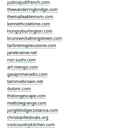
justicejudifrench.com
thewanderingbridge.com
themalleablemom.com
kennethcoletime.com
hungryburlington.com
brunswickatlongstown.com
tartinemaplecuisine.com
janekramer.net
nizi-sushi.com
art-mengo.com
gaiaprimeradio.com
tammiebrown.net
dutonc.com
thelongescape.com
mattolegrange.com
junglelodgecostarica.com
christianfestivals.org
visitcountrykitchen.com