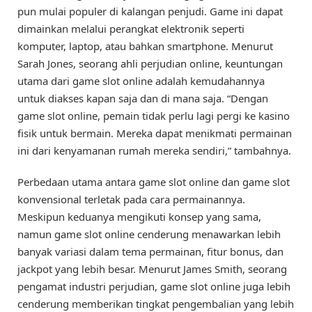
pun mulai populer di kalangan penjudi. Game ini dapat
dimainkan melalui perangkat elektronik seperti
komputer, laptop, atau bahkan smartphone. Menurut
Sarah Jones, seorang ahli perjudian online, keuntungan
utama dari game slot online adalah kemudahannya
untuk diakses kapan saja dan di mana saja. “Dengan
game slot online, pemain tidak perlu lagi pergi ke kasino
fisik untuk bermain. Mereka dapat menikmati permainan
ini dari kenyamanan rumah mereka sendiri,” tambahnya.
Perbedaan utama antara game slot online dan game slot
konvensional terletak pada cara permainannya.
Meskipun keduanya mengikuti konsep yang sama,
namun game slot online cenderung menawarkan lebih
banyak variasi dalam tema permainan, fitur bonus, dan
jackpot yang lebih besar. Menurut James Smith, seorang
pengamat industri perjudian, game slot online juga lebih
cenderung memberikan tingkat pengembalian yang lebih