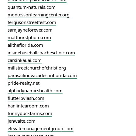
quantum-naturals.com
montessorilearningcenter.org
fergusonstreetfest.com
samjayneforever.com
matthurstphoto.com
alltheflorida.com
insidebaseballcoachesclinic.com
carsinkauai.com
millstreetchurchofchrist.org
parasailingvacadestinflorida.com
pride-realty.net
alphadynamicshealth.com
flutterbylash.com
hanlintearoom.com
funnyduckfarms.com
jenwaite.com
elevatemanagementgroup.com
leroyzimmerman.com