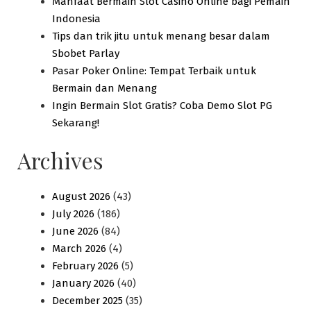
Manfaat Bermain Slot Casino Online bagi Pemain
Indonesia
Tips dan trik jitu untuk menang besar dalam
Sbobet Parlay
Pasar Poker Online: Tempat Terbaik untuk
Bermain dan Menang
Ingin Bermain Slot Gratis? Coba Demo Slot PG
Sekarang!
Archives
August 2026
(43)
July 2026
(186)
June 2026
(84)
March 2026
(4)
February 2026
(5)
January 2026
(40)
December 2025
(35)