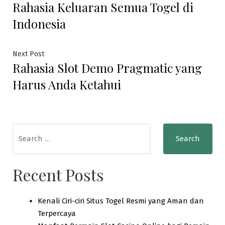
Rahasia Keluaran Semua Togel di
post:
navigation
Indonesia
Next
Next Post
Rahasia Slot Demo Pragmatic yang
post:
Harus Anda Ketahui
Search
for:
Recent Posts
Kenali Ciri-ciri Situs Togel Resmi yang Aman dan
Terpercaya