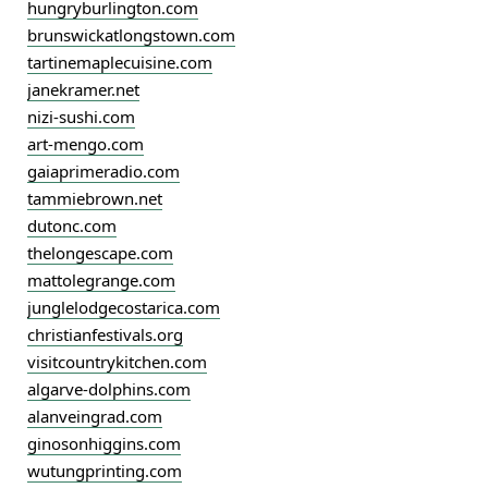
hungryburlington.com
brunswickatlongstown.com
tartinemaplecuisine.com
janekramer.net
nizi-sushi.com
art-mengo.com
gaiaprimeradio.com
tammiebrown.net
dutonc.com
thelongescape.com
mattolegrange.com
junglelodgecostarica.com
christianfestivals.org
visitcountrykitchen.com
algarve-dolphins.com
alanveingrad.com
ginosonhiggins.com
wutungprinting.com