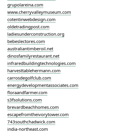
grupolareina.com
www.cherryvalleymuseum.com
cotentinwebdesign.com
oldetradingpost.com
ladiesunderconstruction.org
bebeslectores.com
australiantimberoil.net
dinosfamilyrestaurant.net
infraredbuildingtechnologies.com
harvesttablehermann.com
carrosdegolfclub.com
energydevelopmentassociates.com
floraandfarmer.com
s3fsolutions.com
brevardbeachhomes.com
escapefromtheivorytower.com
743southchadwick.com
india-northeast.com