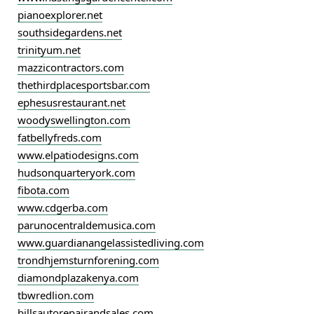
pianoexplorer.net
southsidegardens.net
trinityum.net
mazzicontractors.com
thethirdplacesportsbar.com
ephesusrestaurant.net
woodyswellington.com
fatbellyfreds.com
www.elpatiodesigns.com
hudsonquarteryork.com
fibota.com
www.cdgerba.com
parunocentraldemusica.com
www.guardianangelassistedliving.com
trondhjemsturnforening.com
diamondplazakenya.com
tbwredlion.com
billsautorepairandsales.com