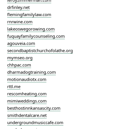
drfinley.net
flemingfamilylaw.com
rnrwine.com
lakeoswegorowing.com
fuquayfamilycounseling.com
agouveia.com
secondbaptistchurchofolathe.org
mymseo.org
chhpac.com
dharmadogtraining.com
motionaudiotx.com
rttl.me
rescomheating.com
mimiweddings.com
besthostinnkansascity.com
smithdentalcare.net
undergroundmusiccafe.com