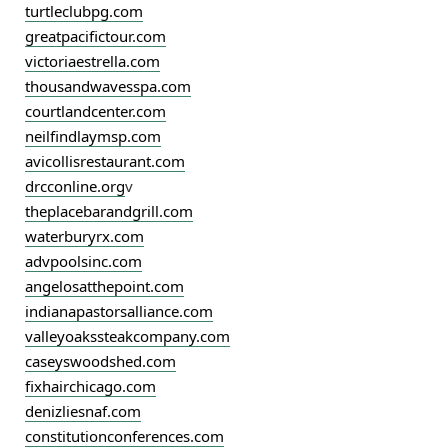
turtleclubpg.com
greatpacifictour.com
victoriaestrella.com
thousandwavesspa.com
courtlandcenter.com
neilfindlaymsp.com
avicollisrestaurant.com
drcconline.org
v
theplacebarandgrill.com
waterburyrx.com
advpoolsinc.com
angelosatthepoint.com
indianapastorsalliance.com
valleyoakssteakcompany.com
caseyswoodshed.com
fixhairchicago.com
denizliesnaf.com
constitutionconferences.com