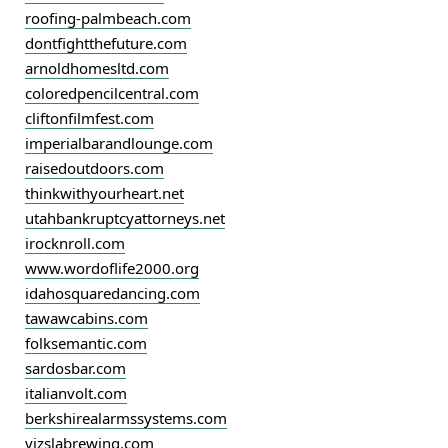
roofing-palmbeach.com
dontfightthefuture.com
arnoldhomesltd.com
coloredpencilcentral.com
cliftonfilmfest.com
imperialbarandlounge.com
raisedoutdoors.com
thinkwithyourheart.net
utahbankruptcyattorneys.net
irocknroll.com
www.wordoflife2000.org
idahosquaredancing.com
tawawcabins.com
folksemantic.com
sardosbar.com
italianvolt.com
berkshirealarmssystems.com
vizslabrewing.com