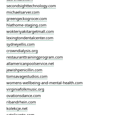
secondsighttechnology.com
michaelsarver.com
greengeckogrocer.com
hlathome-staging.com
wokteriyakitargetmall.com
lexingtondentalcenter.com
sydneyellis.com
crowndialysis.org
restauranttrainingprogram.com
allamericanpoolservice.net
jewishpenicillin.com
tomsavagestudios.com
womens-wellbeing-and-mental-health.com
virginiafolkmusic.org
ovationsdance.com
ribandrhein.com
kolekcje.net
catolicanto.com