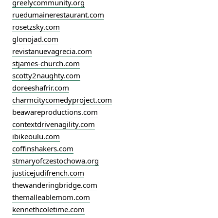
greelycommunity.org
ruedumainerestaurant.com
rosetzsky.com
glonojad.com
revistanuevagrecia.com
stjames-church.com
scotty2naughty.com
doreeshafrir.com
charmcitycomedyproject.com
beawareproductions.com
contextdrivenagility.com
ibikeoulu.com
coffinshakers.com
stmaryofczestochowa.org
justicejudifrench.com
thewanderingbridge.com
themalleablemom.com
kennethcoletime.com