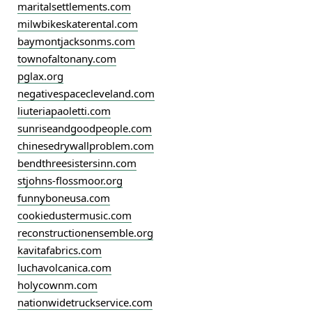
maritalsettlements.com
milwbikeskaterental.com
baymontjacksonms.com
townofaltonany.com
pglax.org
negativespacecleveland.com
liuteriapaoletti.com
sunriseandgoodpeople.com
chinesedrywallproblem.com
bendthreesistersinn.com
stjohns-flossmoor.org
funnyboneusa.com
cookiedustermusic.com
reconstructionensemble.org
kavitafabrics.com
luchavolcanica.com
holycownm.com
nationwidetruckservice.com