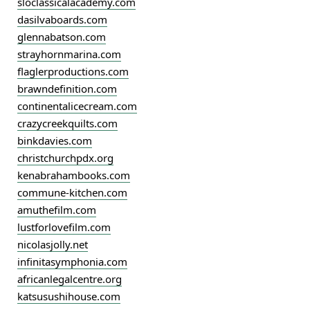
sloclassicalacademy.com
dasilvaboards.com
glennabatson.com
strayhornmarina.com
flaglerproductions.com
brawndefinition.com
continentalicecream.com
crazycreekquilts.com
binkdavies.com
christchurchpdx.org
kenabrahambooks.com
commune-kitchen.com
amuthefilm.com
lustforlovefilm.com
nicolasjolly.net
infinitasymphonia.com
africanlegalcentre.org
katsusushihouse.com