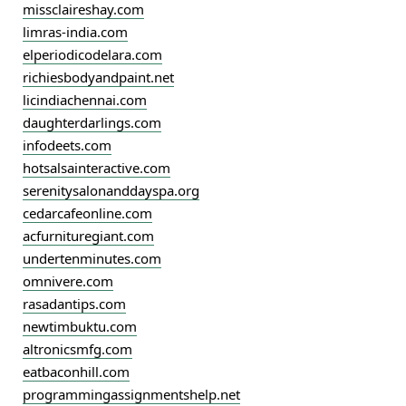
missclaireshay.com
limras-india.com
elperiodicodelara.com
richiesbodyandpaint.net
licindiachennai.com
daughterdarlings.com
infodeets.com
hotsalsainteractive.com
serenitysalonanddayspa.org
cedarcafeonline.com
acfurnituregiant.com
undertenminutes.com
omnivere.com
rasadantips.com
newtimbuktu.com
altronicsmfg.com
eatbaconhill.com
programmingassignmentshelp.net