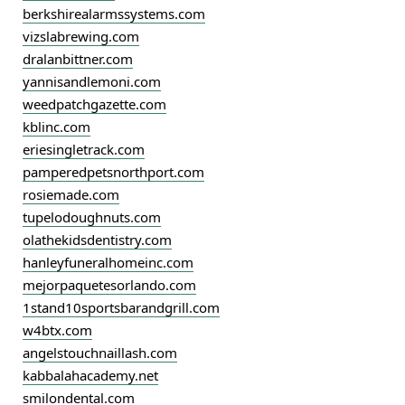
berkshirealarmssystems.com
vizslabrewing.com
dralanbittner.com
yannisandlemoni.com
weedpatchgazette.com
kblinc.com
eriesingletrack.com
pamperedpetsnorthport.com
rosiemade.com
tupelodoughnuts.com
olathekidsdentistry.com
hanleyfuneralhomeinc.com
mejorpaquetesorlando.com
1stand10sportsbarandgrill.com
w4btx.com
angelstouchnaillash.com
kabbalahacademy.net
smilondental.com