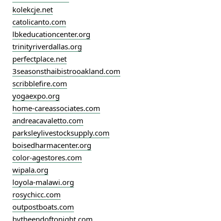
kolekcje.net
catolicanto.com
lbkeducationcenter.org
trinityriverdallas.org
perfectplace.net
3seasonsthaibistrooakland.com
scribblefire.com
yogaexpo.org
home-careassociates.com
andreacavaletto.com
parksleylivestocksupply.com
boisedharmacenter.org
color-agestores.com
wipala.org
loyola-malawi.org
rosychicc.com
outpostboats.com
bytheendoftonight.com