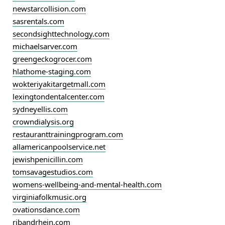
newstarcollision.com
sasrentals.com
secondsighttechnology.com
michaelsarver.com
greengeckogrocer.com
hlathome-staging.com
wokteriyakitargetmall.com
lexingtondentalcenter.com
sydneyellis.com
crowndialysis.org
restauranttrainingprogram.com
allamericanpoolservice.net
jewishpenicillin.com
tomsavagestudios.com
womens-wellbeing-and-mental-health.com
virginiafolkmusic.org
ovationsdance.com
ribandrhein.com