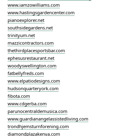
www.iamzowilliams.com
www.hastingsgardencenter.com
pianoexplorer.net
southsidegardens.net
trinityum.net
mazzicontractors.com
thethirdplacesportsbar.com
ephesusrestaurant.net
woodyswellington.com
fatbellyfreds.com
www.elpatiodesigns.com
hudsonquarteryork.com
fibota.com
www.cdgerba.com
parunocentraldemusica.com
www.guardianangelassistedliving.com
trondhjemsturnforening.com
diamondplazakenya.com