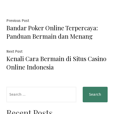
Post
Previous
Previous Post
Bandar Poker Online Terpercaya:
post:
navigation
Panduan Bermain dan Menang
Next
Next Post
Kenali Cara Bermain di Situs Casino
post:
Online Indonesia
Search
for:
Recent Posts