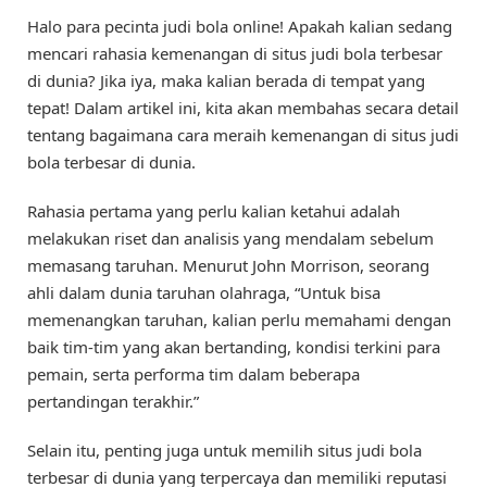
Halo para pecinta judi bola online! Apakah kalian sedang
mencari rahasia kemenangan di situs judi bola terbesar
di dunia? Jika iya, maka kalian berada di tempat yang
tepat! Dalam artikel ini, kita akan membahas secara detail
tentang bagaimana cara meraih kemenangan di situs judi
bola terbesar di dunia.
Rahasia pertama yang perlu kalian ketahui adalah
melakukan riset dan analisis yang mendalam sebelum
memasang taruhan. Menurut John Morrison, seorang
ahli dalam dunia taruhan olahraga, “Untuk bisa
memenangkan taruhan, kalian perlu memahami dengan
baik tim-tim yang akan bertanding, kondisi terkini para
pemain, serta performa tim dalam beberapa
pertandingan terakhir.”
Selain itu, penting juga untuk memilih situs judi bola
terbesar di dunia yang terpercaya dan memiliki reputasi