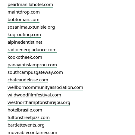
pearlmanilahotel.com
maintdrop.com
bobtoman.com
sosanimauxtunisie.org
kogroofing.com
alpinedentist.net
radioenergiadance.com
kookotheek.com
panayiotislamprou.com
southcampusgateway.com
chateaudelisse.com
wellborncommunityassociation.com
wildwoodfilmfestival.com
westnorthamptonshirejpu.org
hotelbrasile.com
fultonstreetjazz.com
bartlettevents.org
moveablecontainer.com