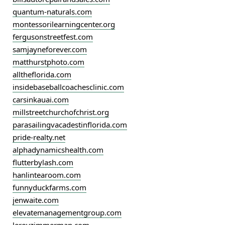
quantum-naturals.com
montessorilearningcenter.org
fergusonstreetfest.com
samjayneforever.com
matthurstphoto.com
alltheflorida.com
insidebaseballcoachesclinic.com
carsinkauai.com
millstreetchurchofchrist.org
parasailingvacadestinflorida.com
pride-realty.net
alphadynamicshealth.com
flutterbylash.com
hanlintearoom.com
funnyduckfarms.com
jenwaite.com
elevatemanagementgroup.com
leroyzimmerman.com