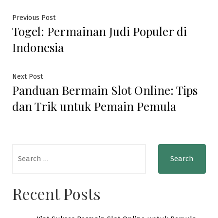
Post
Previous
Previous Post
Togel: Permainan Judi Populer di
post:
navigation
Indonesia
Next
Next Post
Panduan Bermain Slot Online: Tips
post:
dan Trik untuk Pemain Pemula
Search
for:
Recent Posts