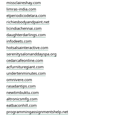
missclaireshay.com
limras-india.com
elperiodicodelara.com
richiesbodyandpaint.net
licindiachennai.com
daughterdarlings.com
infodeets.com
hotsalsainteractive.com
serenitysalonanddayspa.org
cedarcafeonline.com
acfurnituregiant.com
undertenminutes.com
omnivere.com
rasadantips.com
newtimbuktu.com
altronicsmfg.com
eatbaconhill.com
programmingassignmentshelp.net