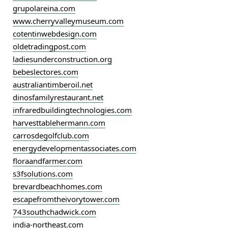
grupolareina.com
www.cherryvalleymuseum.com
cotentinwebdesign.com
oldetradingpost.com
ladiesunderconstruction.org
bebeslectores.com
australiantimberoil.net
dinosfamilyrestaurant.net
infraredbuildingtechnologies.com
harvesttablehermann.com
carrosdegolfclub.com
energydevelopmentassociates.com
floraandfarmer.com
s3fsolutions.com
brevardbeachhomes.com
escapefromtheivorytower.com
743southchadwick.com
india-northeast.com