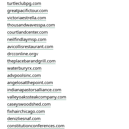
turtleclubpg.com
greatpacifictour.com
victoriaestrella.com
thousandwavesspa.com
courtlandcenter.com
neilfindlaymsp.com
avicollisrestaurant.com
drcconline.org
v
theplacebarandgrill.com
waterburyrx.com
advpoolsinc.com
angelosatthepoint.com
indianapastorsalliance.com
valleyoakssteakcompany.com
caseyswoodshed.com
fixhairchicago.com
denizliesnaf.com
constitutionconferences.com