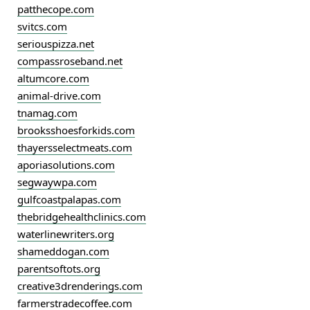
patthecope.com
svitcs.com
seriouspizza.net
compassroseband.net
altumcore.com
animal-drive.com
tnamag.com
brooksshoesforkids.com
thayersselectmeats.com
aporiasolutions.com
segwaywpa.com
gulfcoastpalapas.com
thebridgehealthclinics.com
waterlinewriters.org
shameddogan.com
parentsoftots.org
creative3drenderings.com
farmerstradecoffee.com