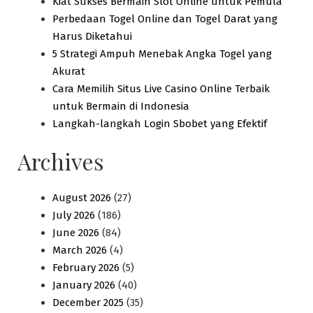
Kiat Sukses Bermain Slot Online untuk Pemula
Perbedaan Togel Online dan Togel Darat yang
Harus Diketahui
5 Strategi Ampuh Menebak Angka Togel yang
Akurat
Cara Memilih Situs Live Casino Online Terbaik
untuk Bermain di Indonesia
Langkah-langkah Login Sbobet yang Efektif
Archives
August 2026
(27)
July 2026
(186)
June 2026
(84)
March 2026
(4)
February 2026
(5)
January 2026
(40)
December 2025
(35)