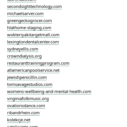
secondsighttechnology.com
michaelsarver.com
greengeckogrocer.com
hlathome-staging.com
wokteriyakitargetmall.com
lexingtondentalcenter.com
sydneyellis.com
crowndialysis.org
restauranttrainingprogram.com
allamericanpoolservice.net
jewishpenicillin.com
tomsavagestudios.com
womens-wellbeing-and-mental-health.com
virginiafolkmusic.org
ovationsdance.com
ribandrhein.com
kolekcje.net
catolicanto.com