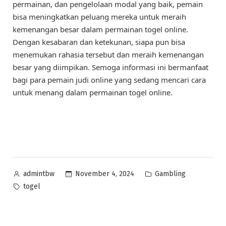
permainan, dan pengelolaan modal yang baik, pemain
bisa meningkatkan peluang mereka untuk meraih
kemenangan besar dalam permainan togel online.
Dengan kesabaran dan ketekunan, siapa pun bisa
menemukan rahasia tersebut dan meraih kemenangan
besar yang diimpikan. Semoga informasi ini bermanfaat
bagi para pemain judi online yang sedang mencari cara
untuk menang dalam permainan togel online.
Posted
Posted
November 4, 2024
Gambling
admintbw
by
in
Tags:
togel