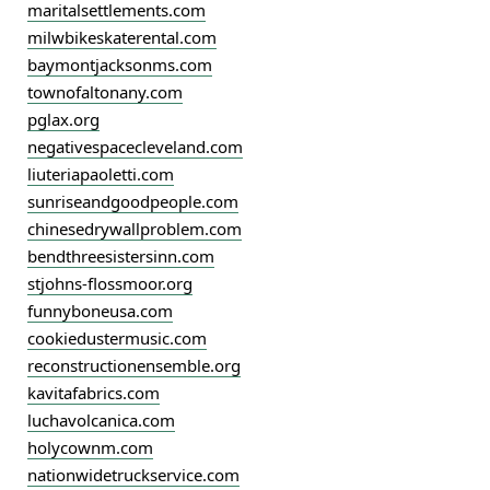
maritalsettlements.com
milwbikeskaterental.com
baymontjacksonms.com
townofaltonany.com
pglax.org
negativespacecleveland.com
liuteriapaoletti.com
sunriseandgoodpeople.com
chinesedrywallproblem.com
bendthreesistersinn.com
stjohns-flossmoor.org
funnyboneusa.com
cookiedustermusic.com
reconstructionensemble.org
kavitafabrics.com
luchavolcanica.com
holycownm.com
nationwidetruckservice.com