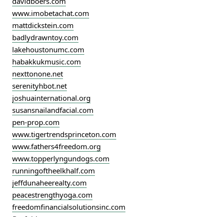
davidboers.com
www.imobetachat.com
mattdickstein.com
badlydrawntoy.com
lakehoustonumc.com
habakkukmusic.com
nexttonone.net
serenityhbot.net
joshuainternational.org
susansnailandfacial.com
pen-prop.com
www.tigertrendsprinceton.com
www.fathers4freedom.org
www.topperlyngundogs.com
runningoftheelkhalf.com
jeffdunaheerealty.com
peacestrengthyoga.com
freedomfinancialsolutionsinc.com