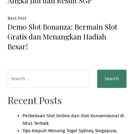
Angka Jitu dan Result SGP
Next
Next Post
Demo Slot Bonanza: Bermain Slot
post:
Gratis dan Menangkan Hadiah
Besar!
Search
for:
Recent Posts
Perbedaan Slot Online dan Slot Konvensional di
Situs Terbaik
Tips Ampuh Menang Togel Sydney, Singapura,