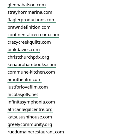
glennabatson.com
strayhornmarina.com
flaglerproductions.com
brawndefinition.com
continentalicecream.com
crazycreekquilts.com
binkdavies.com
christchurchpdx.org
kenabrahambooks.com
commune-kitchen.com
amuthefilm.com
lustforlovefilm.com
nicolasjolly.net
infinitasymphonia.com
africanlegalcentre.org
katsusushihouse.com
greelycommunity.org
ruedumainerestaurant.com