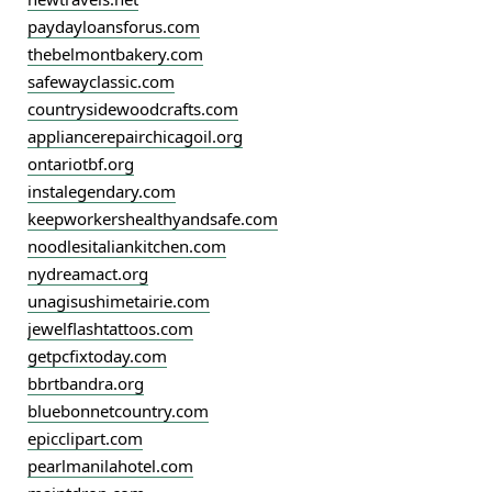
paydayloansforus.com
thebelmontbakery.com
safewayclassic.com
countrysidewoodcrafts.com
appliancerepairchicagoil.org
ontariotbf.org
instalegendary.com
keepworkershealthyandsafe.com
noodlesitaliankitchen.com
nydreamact.org
unagisushimetairie.com
jewelflashtattoos.com
getpcfixtoday.com
bbrtbandra.org
bluebonnetcountry.com
epicclipart.com
pearlmanilahotel.com