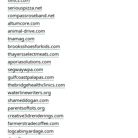
seriouspizza.net
compassroseband.net
altumcore.com
animal-drive.com
tnamag.com
brooksshoesforkids.com
thayersselectmeats.com
aporiasolutions.com
segwaywpa.com
gulfcoastpalapas.com
thebridgehealthclinics.com
waterlinewriters.org
shameddogan.com
parentsoftots.org
creative3drenderings.com
farmerstradecoffee.com
logcabinyardage.com