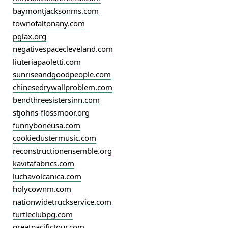
baymontjacksonms.com
townofaltonany.com
pglax.org
negativespacecleveland.com
liuteriapaoletti.com
sunriseandgoodpeople.com
chinesedrywallproblem.com
bendthreesistersinn.com
stjohns-flossmoor.org
funnyboneusa.com
cookiedustermusic.com
reconstructionensemble.org
kavitafabrics.com
luchavolcanica.com
holycownm.com
nationwidetruckservice.com
turtleclubpg.com
greatpacifictour.com