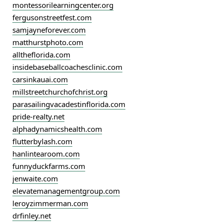
montessorilearningcenter.org
fergusonstreetfest.com
samjayneforever.com
matthurstphoto.com
alltheflorida.com
insidebaseballcoachesclinic.com
carsinkauai.com
millstreetchurchofchrist.org
parasailingvacadestinflorida.com
pride-realty.net
alphadynamicshealth.com
flutterbylash.com
hanlintearoom.com
funnyduckfarms.com
jenwaite.com
elevatemanagementgroup.com
leroyzimmerman.com
drfinley.net