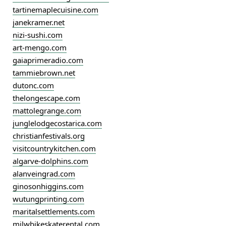
tartinemaplecuisine.com
janekramer.net
nizi-sushi.com
art-mengo.com
gaiaprimeradio.com
tammiebrown.net
dutonc.com
thelongescape.com
mattolegrange.com
junglelodgecostarica.com
christianfestivals.org
visitcountrykitchen.com
algarve-dolphins.com
alanveingrad.com
ginosonhiggins.com
wutungprinting.com
maritalsettlements.com
milwbikeskaterental.com