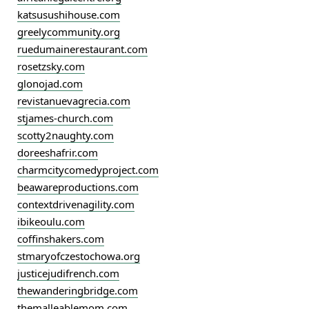
katsusushihouse.com
greelycommunity.org
ruedumainerestaurant.com
rosetzsky.com
glonojad.com
revistanuevagrecia.com
stjames-church.com
scotty2naughty.com
doreeshafrir.com
charmcitycomedyproject.com
beawareproductions.com
contextdrivenagility.com
ibikeoulu.com
coffinshakers.com
stmaryofczestochowa.org
justicejudifrench.com
thewanderingbridge.com
themalleablemom.com