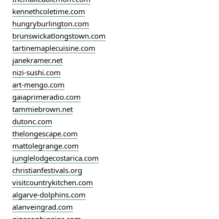
kennethcoletime.com
hungryburlington.com
brunswickatlongstown.com
tartinemaplecuisine.com
janekramer.net
nizi-sushi.com
art-mengo.com
gaiaprimeradio.com
tammiebrown.net
dutonc.com
thelongescape.com
mattolegrange.com
junglelodgecostarica.com
christianfestivals.org
visitcountrykitchen.com
algarve-dolphins.com
alanveingrad.com
ginosonhiggins.com