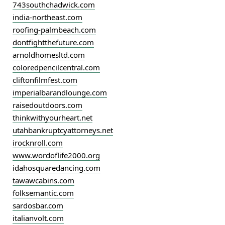
743southchadwick.com
india-northeast.com
roofing-palmbeach.com
dontfightthefuture.com
arnoldhomesltd.com
coloredpencilcentral.com
cliftonfilmfest.com
imperialbarandlounge.com
raisedoutdoors.com
thinkwithyourheart.net
utahbankruptcyattorneys.net
irocknroll.com
www.wordoflife2000.org
idahosquaredancing.com
tawawcabins.com
folksemantic.com
sardosbar.com
italianvolt.com