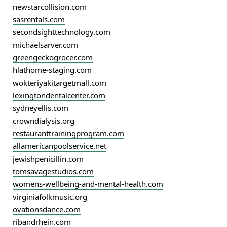
newstarcollision.com
sasrentals.com
secondsighttechnology.com
michaelsarver.com
greengeckogrocer.com
hlathome-staging.com
wokteriyakitargetmall.com
lexingtondentalcenter.com
sydneyellis.com
crowndialysis.org
restauranttrainingprogram.com
allamericanpoolservice.net
jewishpenicillin.com
tomsavagestudios.com
womens-wellbeing-and-mental-health.com
virginiafolkmusic.org
ovationsdance.com
ribandrhein.com