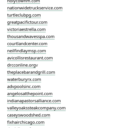
holycownm.com
nationwidetruckservice.com
turtleclubpg.com
greatpacifictour.com
victoriaestrella.com
thousandwavesspa.com
courtlandcenter.com
neilfindlaymsp.com
avicollisrestaurant.com
drcconline.org
v
theplacebarandgrill.com
waterburyrx.com
advpoolsinc.com
angelosatthepoint.com
indianapastorsalliance.com
valleyoakssteakcompany.com
caseyswoodshed.com
fixhairchicago.com