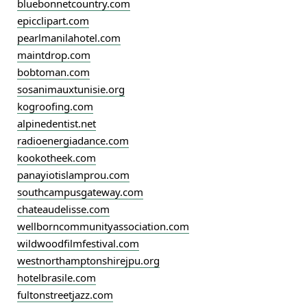
bluebonnetcountry.com
epicclipart.com
pearlmanilahotel.com
maintdrop.com
bobtoman.com
sosanimauxtunisie.org
kogroofing.com
alpinedentist.net
radioenergiadance.com
kookotheek.com
panayiotislamprou.com
southcampusgateway.com
chateaudelisse.com
wellborncommunityassociation.com
wildwoodfilmfestival.com
westnorthamptonshirejpu.org
hotelbrasile.com
fultonstreetjazz.com