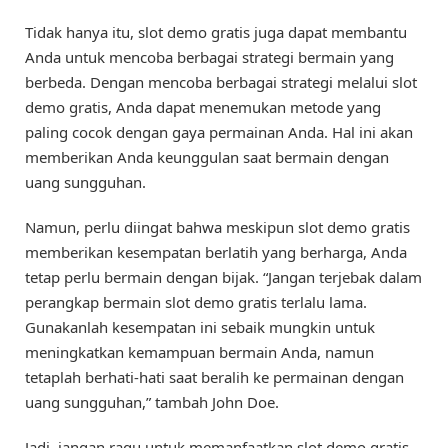
Tidak hanya itu, slot demo gratis juga dapat membantu
Anda untuk mencoba berbagai strategi bermain yang
berbeda. Dengan mencoba berbagai strategi melalui slot
demo gratis, Anda dapat menemukan metode yang
paling cocok dengan gaya permainan Anda. Hal ini akan
memberikan Anda keunggulan saat bermain dengan
uang sungguhan.
Namun, perlu diingat bahwa meskipun slot demo gratis
memberikan kesempatan berlatih yang berharga, Anda
tetap perlu bermain dengan bijak. “Jangan terjebak dalam
perangkap bermain slot demo gratis terlalu lama.
Gunakanlah kesempatan ini sebaik mungkin untuk
meningkatkan kemampuan bermain Anda, namun
tetaplah berhati-hati saat beralih ke permainan dengan
uang sungguhan,” tambah John Doe.
Jadi, jangan ragu untuk memanfaatkan slot demo gratis