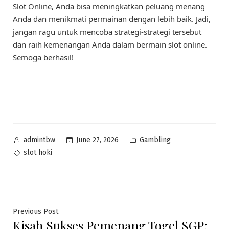
Slot Online, Anda bisa meningkatkan peluang menang
Anda dan menikmati permainan dengan lebih baik. Jadi,
jangan ragu untuk mencoba strategi-strategi tersebut
dan raih kemenangan Anda dalam bermain slot online.
Semoga berhasil!
Posted
Posted
June 27, 2026
Gambling
admintbw
by
in
Tags:
slot hoki
Post
Previous
Previous Post
Kisah Sukses Pemenang Togel SGP:
post: