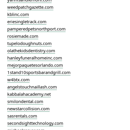
weedpatchgazette.com
kblinc.com
eriesingletrack.com
pamperedpetsnorthport.com
rosiemade.com
tupelodoughnuts.com
olathekidsdentistry.com
hanleyfuneralhomeinc.com
mejorpaquetesorlando.com
1stand10sportsbarandgrill.com
w4btx.com
angelstouchnaillash.com
kabbalahacademy.net
smilondental.com
newstarcollision.com
sasrentals.com
secondsighttechnology.com