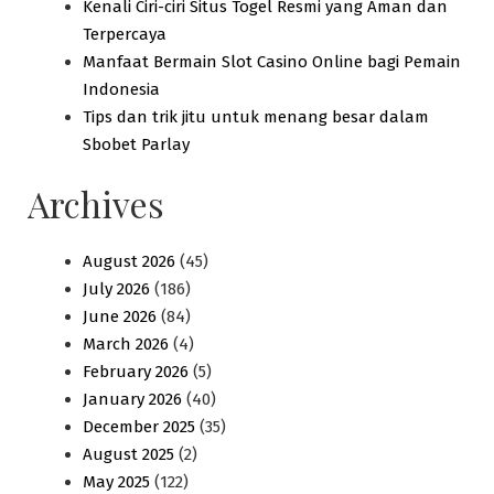
Kenali Ciri-ciri Situs Togel Resmi yang Aman dan
Terpercaya
Manfaat Bermain Slot Casino Online bagi Pemain
Indonesia
Tips dan trik jitu untuk menang besar dalam
Sbobet Parlay
Archives
August 2026
(45)
July 2026
(186)
June 2026
(84)
March 2026
(4)
February 2026
(5)
January 2026
(40)
December 2025
(35)
August 2025
(2)
May 2025
(122)