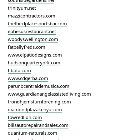
trinityum.net
mazzicontractors.com
thethirdplacesportsbar.com
ephesusrestaurant.net
woodyswellington.com
fatbellyfreds.com
www.elpatiodesigns.com
hudsonquarteryork.com
fibota.com
www.cdgerba.com
parunocentraldemusica.com
www.guardianangelassistedliving.com
trondhjemsturnforening.com
diamondplazakenya.com
tbwredlion.com
billsautorepairandsales.com
quantum-naturals.com