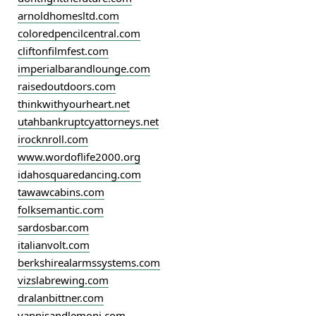
arnoldhomesltd.com
coloredpencilcentral.com
cliftonfilmfest.com
imperialbarandlounge.com
raisedoutdoors.com
thinkwithyourheart.net
utahbankruptcyattorneys.net
irocknroll.com
www.wordoflife2000.org
idahosquaredancing.com
tawawcabins.com
folksemantic.com
sardosbar.com
italianvolt.com
berkshirealarmssystems.com
vizslabrewing.com
dralanbittner.com
yannisandlemoni.com