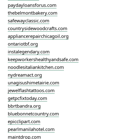
paydayloansforus.com
thebelmontbakery.com
safewayclassic.com
countrysidewoodcrafts.com
appliancerepairchicagoil.org
ontariotbf.org
instalegendary.com
keepworkershealthyandsafe.com
noodlesitaliankitchen.com
nydreamact.org
unagisushimetairie.com
jewelflashtattoos.com
getpcfixtoday.com
bbrtbandra.org
bluebonnetcountry.com
epicclipart.com
pearlmanilahotel.com
maintdrop.com