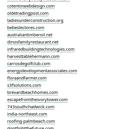
cotentinwebdesign.com
oldetradingpost.com
ladiesunderconstruction.org
bebeslectores.com
australiantimberoil.net
dinosfamilyrestaurant.net
infraredbuildingtechnologies.com
harvesttablehermann.com
carrosdegolfclub.com
energydevelopmentassociates.com
floraandfarmer.com
s3fsolutions.com
brevardbeachhomes.com
escapefromtheivorytower.com
743southchadwick.com
india-northeast.com
roofing-palmbeach.com
dontfightthefuture.com