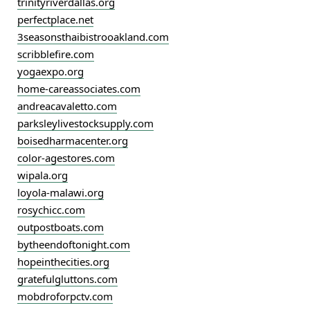
trinityriverdallas.org
perfectplace.net
3seasonsthaibistrooakland.com
scribblefire.com
yogaexpo.org
home-careassociates.com
andreacavaletto.com
parksleylivestocksupply.com
boisedharmacenter.org
color-agestores.com
wipala.org
loyola-malawi.org
rosychicc.com
outpostboats.com
bytheendoftonight.com
hopeinthecities.org
gratefulgluttons.com
mobdroforpctv.com