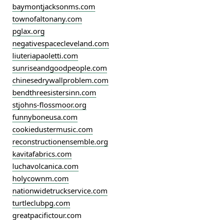
baymontjacksonms.com
townofaltonany.com
pglax.org
negativespacecleveland.com
liuteriapaoletti.com
sunriseandgoodpeople.com
chinesedrywallproblem.com
bendthreesistersinn.com
stjohns-flossmoor.org
funnyboneusa.com
cookiedustermusic.com
reconstructionensemble.org
kavitafabrics.com
luchavolcanica.com
holycownm.com
nationwidetruckservice.com
turtleclubpg.com
greatpacifictour.com