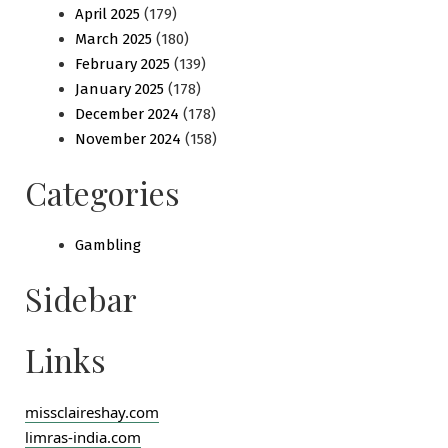
April 2025
(179)
March 2025
(180)
February 2025
(139)
January 2025
(178)
December 2024
(178)
November 2024
(158)
Categories
Gambling
Sidebar
Links
missclaireshay.com
limras-india.com