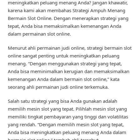
meningkatkan peluang menang Anda? Jangan khawatir,
karena kami akan membahas Strategi Ampuh Menang
Bermain Slot Online. Dengan menerapkan strategi yang
tepat, Anda bisa memaksimalkan kemenangan Anda
dalam permainan slot online.
Menurut ahli permainan judi online, strategi bermain slot
online sangat penting untuk meningkatkan peluang
menang. “Dengan menggunakan strategi yang tepat,
Anda bisa meminimalkan kerugian dan memaksimalkan
kemenangan Anda dalam bermain slot online,” kata
seorang ahli permainan judi online terkemuka.
Salah satu strategi yang bisa Anda gunakan adalah
memilih mesin slot yang tepat. Pilihlah mesin slot yang
memiliki tingkat pembayaran yang tinggi dan volatilitas
yang rendah. “Dengan memilih mesin slot yang tepat,
Anda bisa meningkatkan peluang menang Anda dalam
bermain slot online,” tambah ahli tersebut.