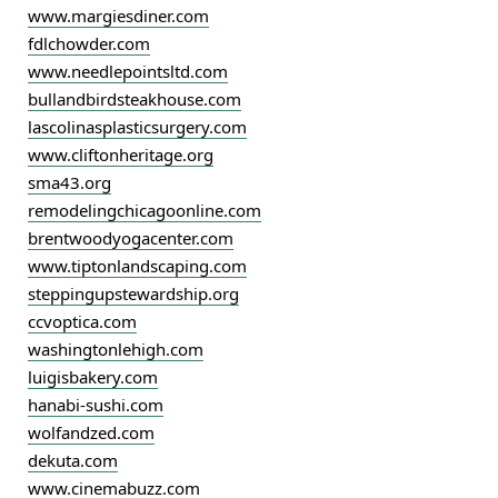
www.margiesdiner.com
fdlchowder.com
www.needlepointsltd.com
bullandbirdsteakhouse.com
lascolinasplasticsurgery.com
www.cliftonheritage.org
sma43.org
remodelingchicagoonline.com
brentwoodyogacenter.com
www.tiptonlandscaping.com
steppingupstewardship.org
ccvoptica.com
washingtonlehigh.com
luigisbakery.com
hanabi-sushi.com
wolfandzed.com
dekuta.com
www.cinemabuzz.com