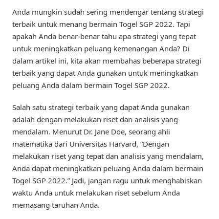
Anda mungkin sudah sering mendengar tentang strategi
terbaik untuk menang bermain Togel SGP 2022. Tapi
apakah Anda benar-benar tahu apa strategi yang tepat
untuk meningkatkan peluang kemenangan Anda? Di
dalam artikel ini, kita akan membahas beberapa strategi
terbaik yang dapat Anda gunakan untuk meningkatkan
peluang Anda dalam bermain Togel SGP 2022.
Salah satu strategi terbaik yang dapat Anda gunakan
adalah dengan melakukan riset dan analisis yang
mendalam. Menurut Dr. Jane Doe, seorang ahli
matematika dari Universitas Harvard, “Dengan
melakukan riset yang tepat dan analisis yang mendalam,
Anda dapat meningkatkan peluang Anda dalam bermain
Togel SGP 2022.” Jadi, jangan ragu untuk menghabiskan
waktu Anda untuk melakukan riset sebelum Anda
memasang taruhan Anda.