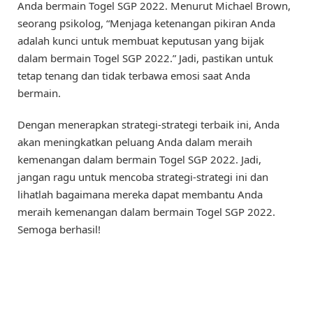
Anda bermain Togel SGP 2022. Menurut Michael Brown,
seorang psikolog, “Menjaga ketenangan pikiran Anda
adalah kunci untuk membuat keputusan yang bijak
dalam bermain Togel SGP 2022.” Jadi, pastikan untuk
tetap tenang dan tidak terbawa emosi saat Anda
bermain.
Dengan menerapkan strategi-strategi terbaik ini, Anda
akan meningkatkan peluang Anda dalam meraih
kemenangan dalam bermain Togel SGP 2022. Jadi,
jangan ragu untuk mencoba strategi-strategi ini dan
lihatlah bagaimana mereka dapat membantu Anda
meraih kemenangan dalam bermain Togel SGP 2022.
Semoga berhasil!