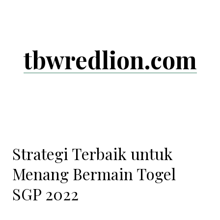
Skip
to
content
tbwredlion.com
Strategi Terbaik untuk
Menang Bermain Togel
SGP 2022