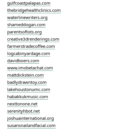
gulfcoastpalapas.com
thebridgehealthclinics.com
waterlinewriters.org
shameddogan.com
parentsoftots.org
creative3drenderings.com
farmerstradecoffee.com
logcabinyardage.com
davidboers.com
www.imobetachat.com
mattdickstein.com
badlydrawntoy.com
lakehoustonumc.com
habakkukmusic.com
nexttonone.net
serenityhbot.net
joshuainternational.org
susansnailandfacial.com