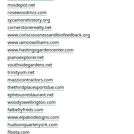
mixdepot.net
rosewoodmcs.com
sycamorehistory.org
cornerstonerealty.net
www.consciousnessandbiofeedback.org
www.iamzowilliams.com
www.hastingsgardencenter.com
pianoexplorer.net
southsidegardens.net
trinityum.net
mazzicontractors.com
thethirdplacesportsbar.com
ephesusrestaurant.net
woodyswellington.com
fatbellyfreds.com
www.elpatiodesigns.com
hudsonquarteryork.com
fibota.com