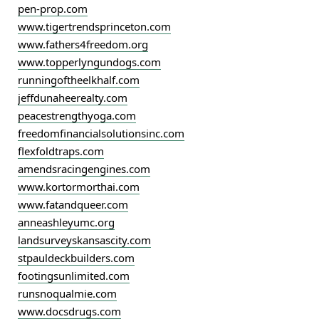
pen-prop.com
www.tigertrendsprinceton.com
www.fathers4freedom.org
www.topperlyngundogs.com
runningoftheelkhalf.com
jeffdunaheerealty.com
peacestrengthyoga.com
freedomfinancialsolutionsinc.com
flexfoldtraps.com
amendsracingengines.com
www.kortormorthai.com
www.fatandqueer.com
anneashleyumc.org
landsurveyskansascity.com
stpauldeckbuilders.com
footingsunlimited.com
runsnoqualmie.com
www.docsdrugs.com