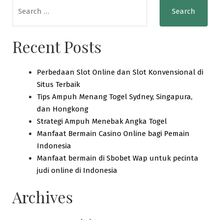
Search
for:
Recent Posts
Perbedaan Slot Online dan Slot Konvensional di
Situs Terbaik
Tips Ampuh Menang Togel Sydney, Singapura,
dan Hongkong
Strategi Ampuh Menebak Angka Togel
Manfaat Bermain Casino Online bagi Pemain
Indonesia
Manfaat bermain di Sbobet Wap untuk pecinta
judi online di Indonesia
Archives