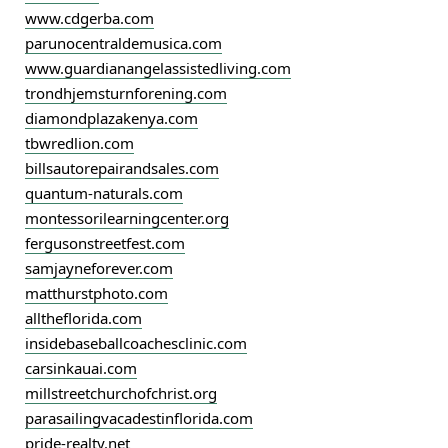
www.cdgerba.com
parunocentraldemusica.com
www.guardianangelassistedliving.com
trondhjemsturnforening.com
diamondplazakenya.com
tbwredlion.com
billsautorepairandsales.com
quantum-naturals.com
montessorilearningcenter.org
fergusonstreetfest.com
samjayneforever.com
matthurstphoto.com
alltheflorida.com
insidebaseballcoachesclinic.com
carsinkauai.com
millstreetchurchofchrist.org
parasailingvacadestinflorida.com
pride-realty.net