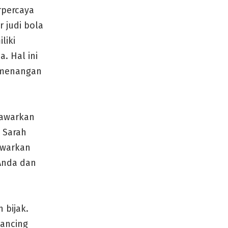
rpercaya
 judi bola
liki
. Hal ini
emenangan
tawarkan
 Sarah
awarkan
Anda dan
 bijak.
pancing