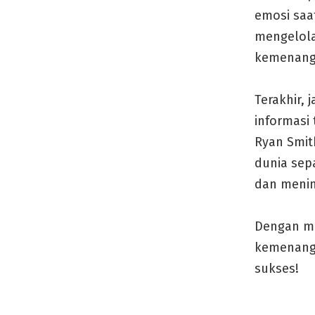
emosi saa
mengelola
kemenanga
Terakhir,
informasi
Ryan Smit
dunia sep
dan menin
Dengan me
kemenanga
sukses!