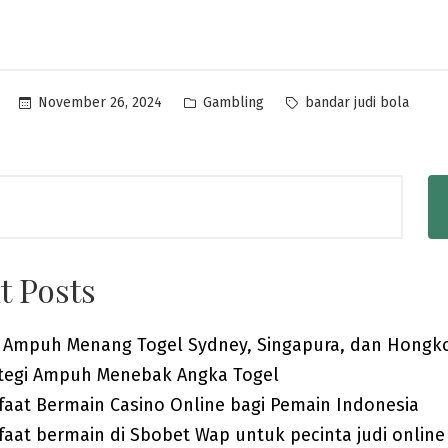
Posted
Tags:
November 26, 2024
Gambling
bandar judi bola
in
t Posts
s Ampuh Menang Togel Sydney, Singapura, dan Hongk
ategi Ampuh Menebak Angka Togel
aat Bermain Casino Online bagi Pemain Indonesia
aat bermain di Sbobet Wap untuk pecinta judi online 