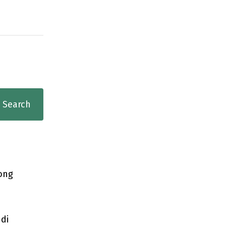
ong
di