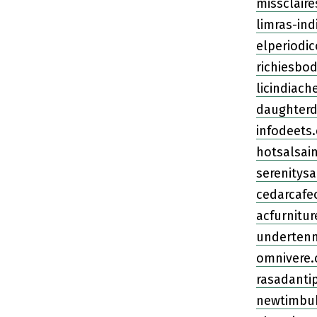
missclair
limras-in
elperiodi
richiesbo
licindiac
daughterd
infodeets
hotsalsai
serenitys
cedarcafe
acfurnitu
underten
omnivere
rasadanti
newtimbu