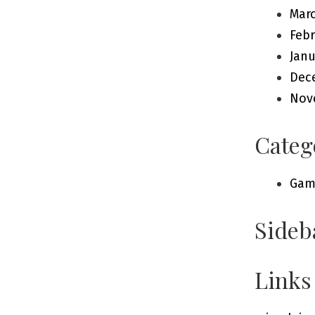
Mar
Febr
Janu
Dec
Nov
Categ
Gam
Sideb
Links