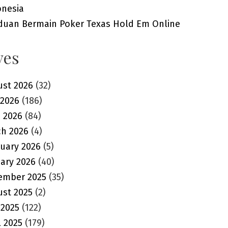
onesia
duan Bermain Poker Texas Hold Em Online
ves
ust 2026
(32)
 2026
(186)
 2026
(84)
ch 2026
(4)
uary 2026
(5)
ary 2026
(40)
ember 2025
(35)
ust 2025
(2)
 2025
(122)
l 2025
(179)