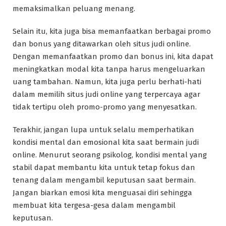
memaksimalkan peluang menang.
Selain itu, kita juga bisa memanfaatkan berbagai promo
dan bonus yang ditawarkan oleh situs judi online.
Dengan memanfaatkan promo dan bonus ini, kita dapat
meningkatkan modal kita tanpa harus mengeluarkan
uang tambahan. Namun, kita juga perlu berhati-hati
dalam memilih situs judi online yang terpercaya agar
tidak tertipu oleh promo-promo yang menyesatkan.
Terakhir, jangan lupa untuk selalu memperhatikan
kondisi mental dan emosional kita saat bermain judi
online. Menurut seorang psikolog, kondisi mental yang
stabil dapat membantu kita untuk tetap fokus dan
tenang dalam mengambil keputusan saat bermain.
Jangan biarkan emosi kita menguasai diri sehingga
membuat kita tergesa-gesa dalam mengambil
keputusan.