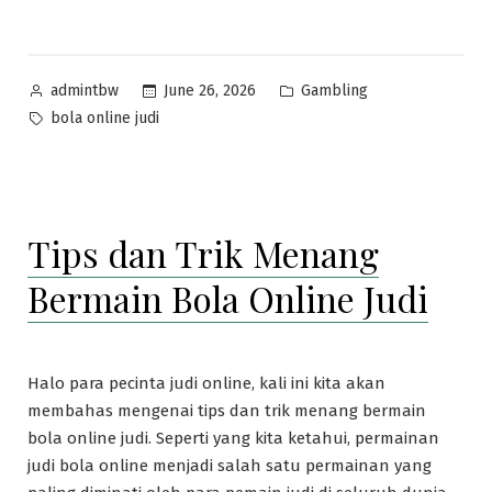
Posted
Posted
June 26, 2026
Gambling
admintbw
by
in
Tags:
bola online judi
Tips dan Trik Menang
Bermain Bola Online Judi
Halo para pecinta judi online, kali ini kita akan
membahas mengenai tips dan trik menang bermain
bola online judi. Seperti yang kita ketahui, permainan
judi bola online menjadi salah satu permainan yang