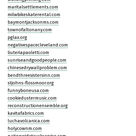
maritalsettlements.com
milwbikeskaterental.com
baymontjacksonms.com
townofaltonany.com
pglax.org
negativespacecleveland.com
liuteriapaoletti.com
sunriseandgoodpeople.com
chinesedrywallproblem.com
bendthreesistersinn.com
stjohns-flossmoor.org
funnyboneusa.com
cookiedustermusic.com
reconstructionensemble.org
kavitafabrics.com
luchavolcanica.com
holycownm.com
nationwidetruckservice.com