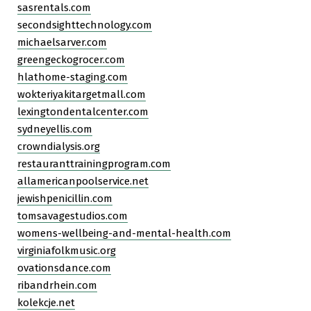
sasrentals.com
secondsighttechnology.com
michaelsarver.com
greengeckogrocer.com
hlathome-staging.com
wokteriyakitargetmall.com
lexingtondentalcenter.com
sydneyellis.com
crowndialysis.org
restauranttrainingprogram.com
allamericanpoolservice.net
jewishpenicillin.com
tomsavagestudios.com
womens-wellbeing-and-mental-health.com
virginiafolkmusic.org
ovationsdance.com
ribandrhein.com
kolekcje.net