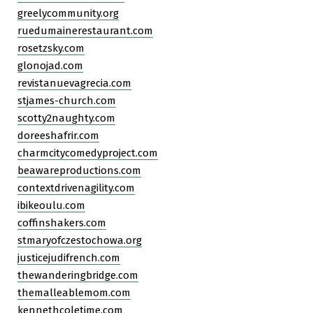
greelycommunity.org
ruedumainerestaurant.com
rosetzsky.com
glonojad.com
revistanuevagrecia.com
stjames-church.com
scotty2naughty.com
doreeshafrir.com
charmcitycomedyproject.com
beawareproductions.com
contextdrivenagility.com
ibikeoulu.com
coffinshakers.com
stmaryofczestochowa.org
justicejudifrench.com
thewanderingbridge.com
themalleablemom.com
kennethcoletime.com