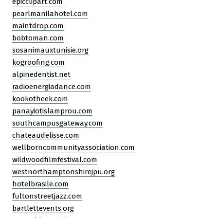
epicclipart.com
pearlmanilahotel.com
maintdrop.com
bobtoman.com
sosanimauxtunisie.org
kogroofing.com
alpinedentist.net
radioenergiadance.com
kookotheek.com
panayiotislamprou.com
southcampusgateway.com
chateaudelisse.com
wellborncommunityassociation.com
wildwoodfilmfestival.com
westnorthamptonshirejpu.org
hotelbrasile.com
fultonstreetjazz.com
bartlettevents.org