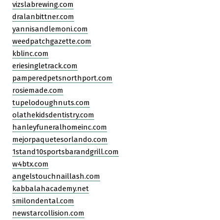
vizslabrewing.com
dralanbittner.com
yannisandlemoni.com
weedpatchgazette.com
kblinc.com
eriesingletrack.com
pamperedpetsnorthport.com
rosiemade.com
tupelodoughnuts.com
olathekidsdentistry.com
hanleyfuneralhomeinc.com
mejorpaquetesorlando.com
1stand10sportsbarandgrill.com
w4btx.com
angelstouchnaillash.com
kabbalahacademy.net
smilondental.com
newstarcollision.com