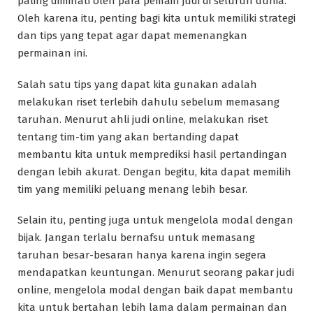
paling diminati oleh para pemain judi di seluruh dunia.
Oleh karena itu, penting bagi kita untuk memiliki strategi
dan tips yang tepat agar dapat memenangkan
permainan ini.
Salah satu tips yang dapat kita gunakan adalah
melakukan riset terlebih dahulu sebelum memasang
taruhan. Menurut ahli judi online, melakukan riset
tentang tim-tim yang akan bertanding dapat
membantu kita untuk memprediksi hasil pertandingan
dengan lebih akurat. Dengan begitu, kita dapat memilih
tim yang memiliki peluang menang lebih besar.
Selain itu, penting juga untuk mengelola modal dengan
bijak. Jangan terlalu bernafsu untuk memasang
taruhan besar-besaran hanya karena ingin segera
mendapatkan keuntungan. Menurut seorang pakar judi
online, mengelola modal dengan baik dapat membantu
kita untuk bertahan lebih lama dalam permainan dan