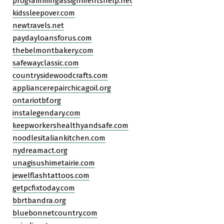
programmingassignmentshelp.net
kidssleepover.com
newtravels.net
paydayloansforus.com
thebelmontbakery.com
safewayclassic.com
countrysidewoodcrafts.com
appliancerepairchicagoil.org
ontariotbf.org
instalegendary.com
keepworkershealthyandsafe.com
noodlesitaliankitchen.com
nydreamact.org
unagisushimetairie.com
jewelflashtattoos.com
getpcfixtoday.com
bbrtbandra.org
bluebonnetcountry.com