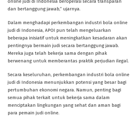
online judi di Indonesia beroperasi secara transparan
dan bertanggung jawab,” ujarnya.
Dalam menghadapi perkembangan industri bola online
judi di Indonesia, APOI pun telah mengeluarkan
beberapa inisiatif untuk meningkatkan kesadaran akan
pentingnya bermain judi secara bertanggung jawab.
Mereka juga telah bekerja sama dengan pihak
berwenang untuk memberantas praktik perjudian ilegal.
Secara keseluruhan, perkembangan industri bola online
judi di Indonesia menunjukkan potensi yang besar bagi
pertumbuhan ekonomi negara. Namun, penting bagi
semua pihak terkait untuk bekerja sama dalam
menciptakan lingkungan yang sehat dan aman bagi
para pemain judi online.