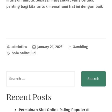
mungkin timbul. Sebagai masyarakat yang cerdas,
penting bagi kita untuk memahami hal ini dengan baik.
Posted
Posted
January 21, 2025
Gambling
admintbw
by
in
Tags:
bola online judi
Search
for:
Recent Posts
Permainan Slot Online Paling Populer di