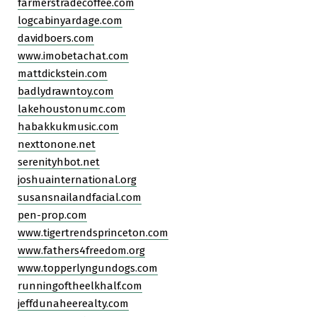
farmerstradecoffee.com
logcabinyardage.com
davidboers.com
www.imobetachat.com
mattdickstein.com
badlydrawntoy.com
lakehoustonumc.com
habakkukmusic.com
nexttonone.net
serenityhbot.net
joshuainternational.org
susansnailandfacial.com
pen-prop.com
www.tigertrendsprinceton.com
www.fathers4freedom.org
www.topperlyngundogs.com
runningoftheelkhalf.com
jeffdunaheerealty.com