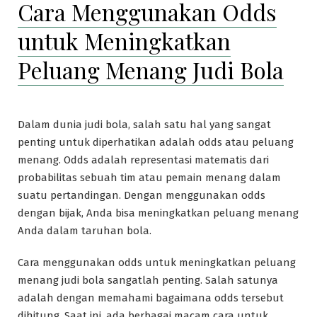
Cara Menggunakan Odds
untuk Meningkatkan
Peluang Menang Judi Bola
Dalam dunia judi bola, salah satu hal yang sangat
penting untuk diperhatikan adalah odds atau peluang
menang. Odds adalah representasi matematis dari
probabilitas sebuah tim atau pemain menang dalam
suatu pertandingan. Dengan menggunakan odds
dengan bijak, Anda bisa meningkatkan peluang menang
Anda dalam taruhan bola.
Cara menggunakan odds untuk meningkatkan peluang
menang judi bola sangatlah penting. Salah satunya
adalah dengan memahami bagaimana odds tersebut
dihitung. Saat ini, ada berbagai macam cara untuk