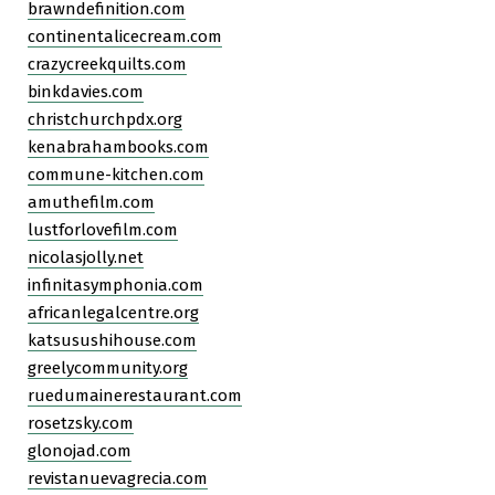
brawndefinition.com
continentalicecream.com
crazycreekquilts.com
binkdavies.com
christchurchpdx.org
kenabrahambooks.com
commune-kitchen.com
amuthefilm.com
lustforlovefilm.com
nicolasjolly.net
infinitasymphonia.com
africanlegalcentre.org
katsusushihouse.com
greelycommunity.org
ruedumainerestaurant.com
rosetzsky.com
glonojad.com
revistanuevagrecia.com