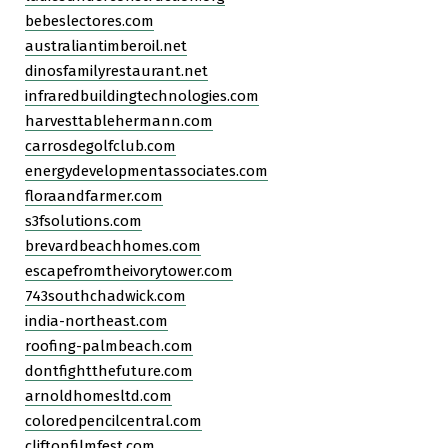
bebeslectores.com
australiantimberoil.net
dinosfamilyrestaurant.net
infraredbuildingtechnologies.com
harvesttablehermann.com
carrosdegolfclub.com
energydevelopmentassociates.com
floraandfarmer.com
s3fsolutions.com
brevardbeachhomes.com
escapefromtheivorytower.com
743southchadwick.com
india-northeast.com
roofing-palmbeach.com
dontfightthefuture.com
arnoldhomesltd.com
coloredpencilcentral.com
cliftonfilmfest.com