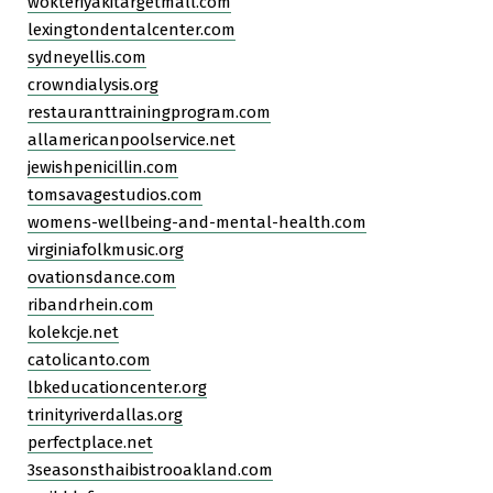
wokteriyakitargetmall.com
lexingtondentalcenter.com
sydneyellis.com
crowndialysis.org
restauranttrainingprogram.com
allamericanpoolservice.net
jewishpenicillin.com
tomsavagestudios.com
womens-wellbeing-and-mental-health.com
virginiafolkmusic.org
ovationsdance.com
ribandrhein.com
kolekcje.net
catolicanto.com
lbkeducationcenter.org
trinityriverdallas.org
perfectplace.net
3seasonsthaibistrooakland.com