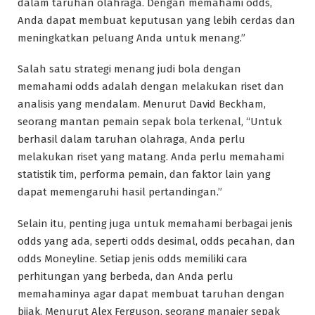
dalam taruhan olahraga. Dengan memahami odds,
Anda dapat membuat keputusan yang lebih cerdas dan
meningkatkan peluang Anda untuk menang.”
Salah satu strategi menang judi bola dengan
memahami odds adalah dengan melakukan riset dan
analisis yang mendalam. Menurut David Beckham,
seorang mantan pemain sepak bola terkenal, “Untuk
berhasil dalam taruhan olahraga, Anda perlu
melakukan riset yang matang. Anda perlu memahami
statistik tim, performa pemain, dan faktor lain yang
dapat memengaruhi hasil pertandingan.”
Selain itu, penting juga untuk memahami berbagai jenis
odds yang ada, seperti odds desimal, odds pecahan, dan
odds Moneyline. Setiap jenis odds memiliki cara
perhitungan yang berbeda, dan Anda perlu
memahaminya agar dapat membuat taruhan dengan
bijak. Menurut Alex Ferguson, seorang manajer sepak