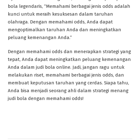
bola legendaris, “Memahami berbagai jenis odds adalah
kunci untuk meraih kesuksesan dalam taruhan
olahraga. Dengan memahami odds, Anda dapat
mengoptimalkan taruhan Anda dan meningkatkan
peluang kemenangan Anda.”
Dengan memahami odds dan menerapkan strategi yang
tepat, Anda dapat meningkatkan peluang kemenangan
Anda dalam judi bola online. Jadi, jangan ragu untuk
melakukan riset, memahami berbagai jenis odds, dan
membuat keputusan taruhan yang cerdas. Siapa tahu,
Anda bisa menjadi seorang ahli dalam strategi menang
judi bola dengan memahami odds!