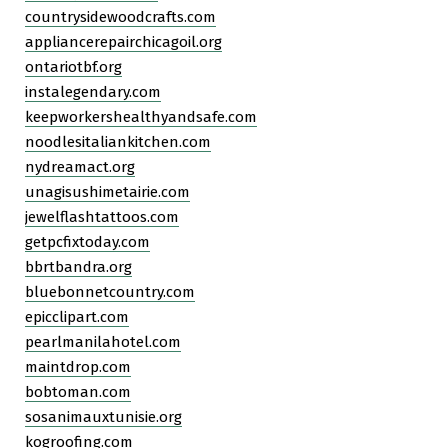
countrysidewoodcrafts.com
appliancerepairchicagoil.org
ontariotbf.org
instalegendary.com
keepworkershealthyandsafe.com
noodlesitaliankitchen.com
nydreamact.org
unagisushimetairie.com
jewelflashtattoos.com
getpcfixtoday.com
bbrtbandra.org
bluebonnetcountry.com
epicclipart.com
pearlmanilahotel.com
maintdrop.com
bobtoman.com
sosanimauxtunisie.org
kogroofing.com