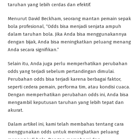
taruhan yang lebih cerdas dan efektif.
Menurut David Beckham, seorang mantan pemain sepak
bola profesional, “Odds bisa menjadi senjata ampuh
dalam taruhan bola. Jika Anda bisa menggunakannya
dengan bijak, Anda bisa meningkatkan peluang menang
Anda secara signifikan.”
Selain itu, Anda juga perlu memperhatikan perubahan
odds yang terjadi sebelum pertandingan dimulai.
Perubahan odds bisa terjadi karena berbagai faktor,
seperti cedera pemain, performa tim, atau kondisi cuaca.
Dengan memperhatikan perubahan odds ini, Anda bisa
mengambil keputusan taruhan yang lebih tepat dan
akurat.
Dalam artikel ini, kami telah membahas tentang cara
menggunakan odds untuk meningkatkan peluang