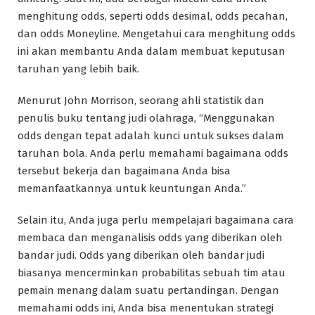
menghitung odds, seperti odds desimal, odds pecahan,
dan odds Moneyline. Mengetahui cara menghitung odds
ini akan membantu Anda dalam membuat keputusan
taruhan yang lebih baik.
Menurut John Morrison, seorang ahli statistik dan
penulis buku tentang judi olahraga, “Menggunakan
odds dengan tepat adalah kunci untuk sukses dalam
taruhan bola. Anda perlu memahami bagaimana odds
tersebut bekerja dan bagaimana Anda bisa
memanfaatkannya untuk keuntungan Anda.”
Selain itu, Anda juga perlu mempelajari bagaimana cara
membaca dan menganalisis odds yang diberikan oleh
bandar judi. Odds yang diberikan oleh bandar judi
biasanya mencerminkan probabilitas sebuah tim atau
pemain menang dalam suatu pertandingan. Dengan
memahami odds ini, Anda bisa menentukan strategi