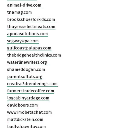
animal-drive.com
tnamag.com
brooksshoesforkids.com
thayersselectmeats.com
aporiasolutions.com
segwaywpa.com
gulfcoastpalapas.com
thebridgehealthclinics.com
waterlinewriters.org
shameddogan.com
parentsoftots.org
creative3drenderings.com
farmerstradecoffee.com
logcabinyardage.com
davidboers.com
www.imobetachat.com
mattdickstein.com
badlydrawntoy.com