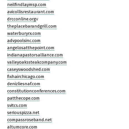
neilfindlaymsp.com
avicollisrestaurant.com
drcconline.org
v
theplacebarandgrill.com
waterburyrx.com
advpoolsinc.com
angelosatthepoint.com
indianapastorsalliance.com
valleyoakssteakcompany.com
caseyswoodshed.com
fixhairchicago.com
denizliesnaf.com
constitutionconferences.com
patthecope.com
svitcs.com
seriouspizza.net
compassroseband.net
altumcore.com