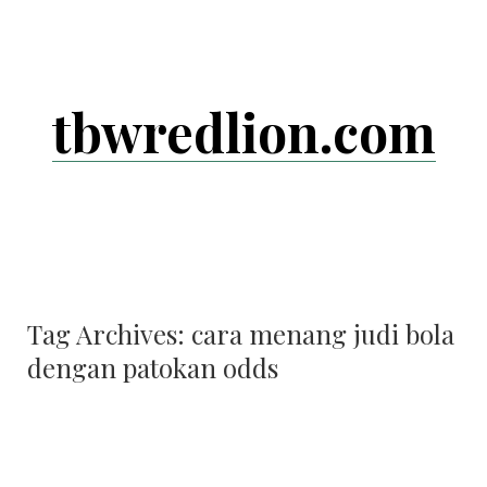
Skip
to
content
tbwredlion.com
Tag Archives:
cara menang judi bola
dengan patokan odds