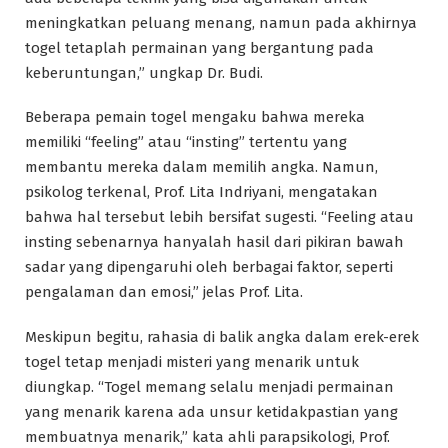
meningkatkan peluang menang, namun pada akhirnya
togel tetaplah permainan yang bergantung pada
keberuntungan,” ungkap Dr. Budi.
Beberapa pemain togel mengaku bahwa mereka
memiliki “feeling” atau “insting” tertentu yang
membantu mereka dalam memilih angka. Namun,
psikolog terkenal, Prof. Lita Indriyani, mengatakan
bahwa hal tersebut lebih bersifat sugesti. “Feeling atau
insting sebenarnya hanyalah hasil dari pikiran bawah
sadar yang dipengaruhi oleh berbagai faktor, seperti
pengalaman dan emosi,” jelas Prof. Lita.
Meskipun begitu, rahasia di balik angka dalam erek-erek
togel tetap menjadi misteri yang menarik untuk
diungkap. “Togel memang selalu menjadi permainan
yang menarik karena ada unsur ketidakpastian yang
membuatnya menarik,” kata ahli parapsikologi, Prof.