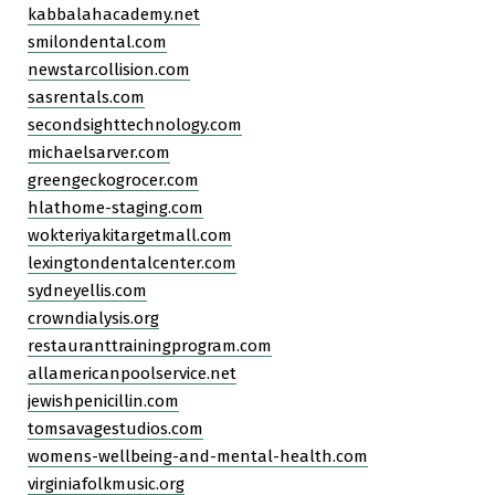
kabbalahacademy.net
smilondental.com
newstarcollision.com
sasrentals.com
secondsighttechnology.com
michaelsarver.com
greengeckogrocer.com
hlathome-staging.com
wokteriyakitargetmall.com
lexingtondentalcenter.com
sydneyellis.com
crowndialysis.org
restauranttrainingprogram.com
allamericanpoolservice.net
jewishpenicillin.com
tomsavagestudios.com
womens-wellbeing-and-mental-health.com
virginiafolkmusic.org