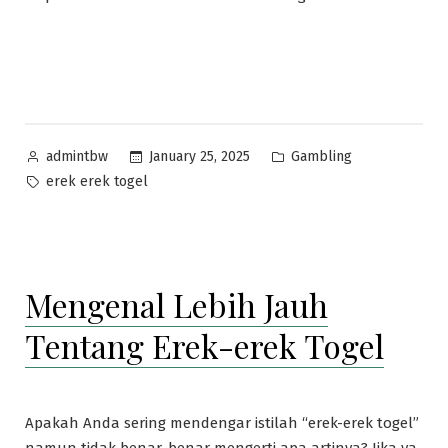
Posted
Posted
January 25, 2025
Gambling
admintbw
by
in
Tags:
erek erek togel
Mengenal Lebih Jauh
Tentang Erek-erek Togel
Apakah Anda sering mendengar istilah “erek-erek togel”
namun tidak benar-benar mengerti apa artinya? Jika ya,