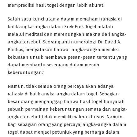
memprediksi hasil togel dengan lebih akurat.
Salah satu kunci utama dalam memahami rahasia di
balik angka-angka dalam Erek Erek Togel adalah
melalui meditasi dan merenungkan makna dari angka-
angka tersebut. Seorang ahli numerologi, Dr. David A.
Phillips, menyatakan bahwa “angka-angka memiliki
kekuatan untuk membawa pesan-pesan tertentu yang
dapat membantu seseorang dalam meraih
keberuntungan.”
Namun, tidak semua orang percaya akan adanya
rahasia di balik angka-angka dalam togel. Sebagian
besar orang menganggap bahwa hasil togel hanyalah
sebuah permainan keberuntungan semata dan angka-
angka tersebut tidak memiliki makna khusus. Namun,
bagi sebagian orang yang percaya, angka-angka dalam
togel dapat menjadi petunjuk yang berharga dalam