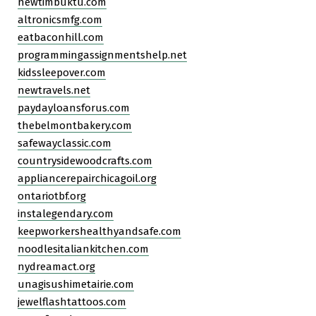
newtimbuktu.com
altronicsmfg.com
eatbaconhill.com
programmingassignmentshelp.net
kidssleepover.com
newtravels.net
paydayloansforus.com
thebelmontbakery.com
safewayclassic.com
countrysidewoodcrafts.com
appliancerepairchicagoil.org
ontariotbf.org
instalegendary.com
keepworkershealthyandsafe.com
noodlesitaliankitchen.com
nydreamact.org
unagisushimetairie.com
jewelflashtattoos.com