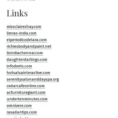
Links
missclaireshay.com
limras-india.com
elperiodicodelara.com
richiesbodyandpaint.net
licindiachennai.com
daughterdarlings.com
infodeets.com
hotsalsainteractive.com
serenitysalonanddayspa.org
cedarcafeonline.com
acfurnituregiant.com
undertenminutes.com
omnivere.com
rasadantips.com