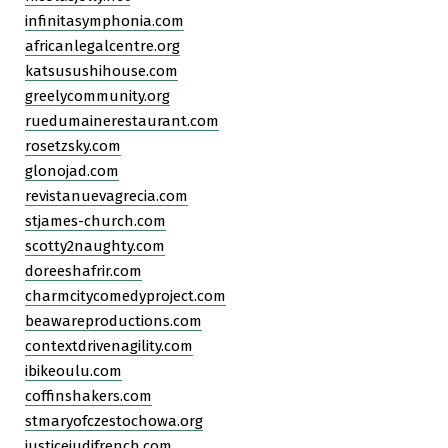
infinitasymphonia.com
africanlegalcentre.org
katsusushihouse.com
greelycommunity.org
ruedumainerestaurant.com
rosetzsky.com
glonojad.com
revistanuevagrecia.com
stjames-church.com
scotty2naughty.com
doreeshafrir.com
charmcitycomedyproject.com
beawareproductions.com
contextdrivenagility.com
ibikeoulu.com
coffinshakers.com
stmaryofczestochowa.org
justicejudifrench.com