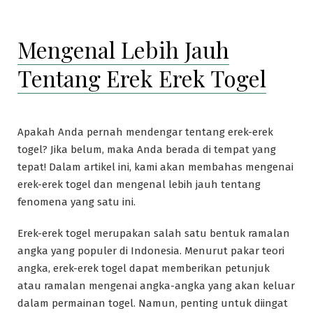
Mengenal Lebih Jauh
Tentang Erek Erek Togel
Apakah Anda pernah mendengar tentang erek-erek
togel? Jika belum, maka Anda berada di tempat yang
tepat! Dalam artikel ini, kami akan membahas mengenai
erek-erek togel dan mengenal lebih jauh tentang
fenomena yang satu ini.
Erek-erek togel merupakan salah satu bentuk ramalan
angka yang populer di Indonesia. Menurut pakar teori
angka, erek-erek togel dapat memberikan petunjuk
atau ramalan mengenai angka-angka yang akan keluar
dalam permainan togel. Namun, penting untuk diingat