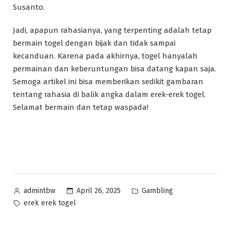
Susanto.
Jadi, apapun rahasianya, yang terpenting adalah tetap
bermain togel dengan bijak dan tidak sampai
kecanduan. Karena pada akhirnya, togel hanyalah
permainan dan keberuntungan bisa datang kapan saja.
Semoga artikel ini bisa memberikan sedikit gambaran
tentang rahasia di balik angka dalam erek-erek togel.
Selamat bermain dan tetap waspada!
Posted
Posted
April 26, 2025
Gambling
admintbw
by
in
Tags:
erek erek togel