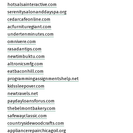
hotsalsainteractive.com
serenitysalonanddayspa.org
cedarcafeonline.com
acfurnituregiant.com
undertenminutes.com
omnivere.com
rasadantips.com
newtimbuktu.com
altronicsmfg.com
eatbaconhill.com
programmingassignmentshelp.net
kidssleepover.com
newtravels.net
paydayloansforus.com
thebelmontbakery.com
safewayclassic.com
countrysidewoodcrafts.com
appliancerepairchicagoil.org