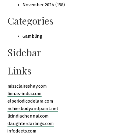
November 2024
(158)
Categories
Gambling
Sidebar
Links
missclaireshay.com
limras-india.com
elperiodicodelara.com
richiesbodyandpaint.net
licindiachennai.com
daughterdarlings.com
infodeets.com