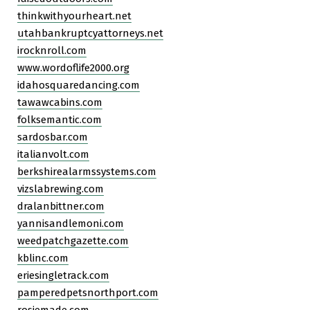
thinkwithyourheart.net
utahbankruptcyattorneys.net
irocknroll.com
www.wordoflife2000.org
idahosquaredancing.com
tawawcabins.com
folksemantic.com
sardosbar.com
italianvolt.com
berkshirealarmssystems.com
vizslabrewing.com
dralanbittner.com
yannisandlemoni.com
weedpatchgazette.com
kblinc.com
eriesingletrack.com
pamperedpetsnorthport.com