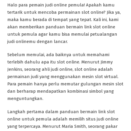
Halo para pemain judi online pemula! Apakah kamu
tertarik untuk mencoba permainan slot online? Jika ya,
maka kamu berada di tempat yang tepat. Kali ini, kami
akan memberikan panduan bermain link slot online
untuk pemula agar kamu bisa memulai petualangan
judi onlinemu dengan lancar.
Sebelum memulai, ada baiknya untuk memahami
terlebih dahulu apa itu slot online. Menurut Jimmy
Jenkins, seorang ahli judi online, slot online adalah
permainan judi yang menggunakan mesin slot virtual.
Para pemain hanya perlu memutar gulungan mesin slot
dan berharap mendapatkan kombinasi simbol yang
menguntungkan.
Langkah pertama dalam panduan bermain link slot
online untuk pemula adalah memilih situs judi online
yang terpercaya. Menurut Maria Smith, seorang pakar