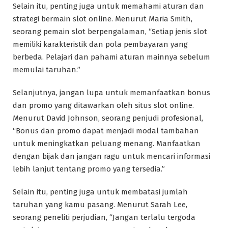
Selain itu, penting juga untuk memahami aturan dan
strategi bermain slot online. Menurut Maria Smith,
seorang pemain slot berpengalaman, “Setiap jenis slot
memiliki karakteristik dan pola pembayaran yang
berbeda. Pelajari dan pahami aturan mainnya sebelum
memulai taruhan.”
Selanjutnya, jangan lupa untuk memanfaatkan bonus
dan promo yang ditawarkan oleh situs slot online.
Menurut David Johnson, seorang penjudi profesional,
“Bonus dan promo dapat menjadi modal tambahan
untuk meningkatkan peluang menang. Manfaatkan
dengan bijak dan jangan ragu untuk mencari informasi
lebih lanjut tentang promo yang tersedia.”
Selain itu, penting juga untuk membatasi jumlah
taruhan yang kamu pasang. Menurut Sarah Lee,
seorang peneliti perjudian, “Jangan terlalu tergoda