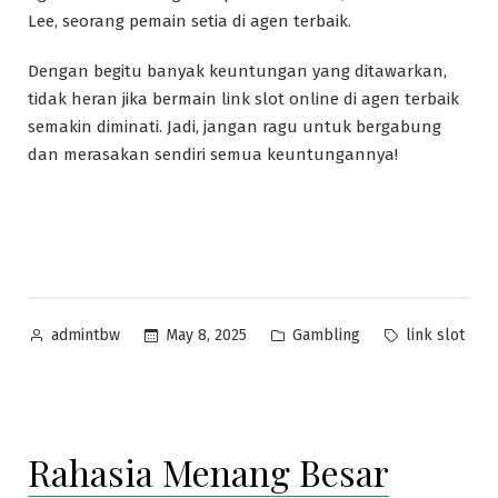
Lee, seorang pemain setia di agen terbaik.
Dengan begitu banyak keuntungan yang ditawarkan,
tidak heran jika bermain link slot online di agen terbaik
semakin diminati. Jadi, jangan ragu untuk bergabung
dan merasakan sendiri semua keuntungannya!
Posted
Posted
Tags:
May 8, 2025
Gambling
link slot
admintbw
by
in
Rahasia Menang Besar