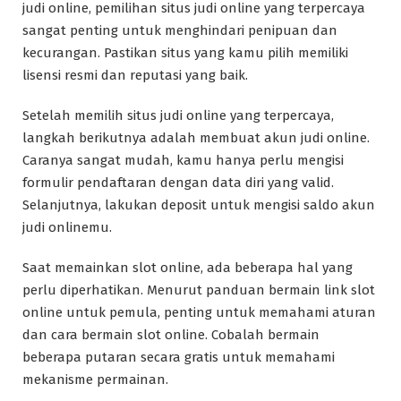
judi online, pemilihan situs judi online yang terpercaya
sangat penting untuk menghindari penipuan dan
kecurangan. Pastikan situs yang kamu pilih memiliki
lisensi resmi dan reputasi yang baik.
Setelah memilih situs judi online yang terpercaya,
langkah berikutnya adalah membuat akun judi online.
Caranya sangat mudah, kamu hanya perlu mengisi
formulir pendaftaran dengan data diri yang valid.
Selanjutnya, lakukan deposit untuk mengisi saldo akun
judi onlinemu.
Saat memainkan slot online, ada beberapa hal yang
perlu diperhatikan. Menurut panduan bermain link slot
online untuk pemula, penting untuk memahami aturan
dan cara bermain slot online. Cobalah bermain
beberapa putaran secara gratis untuk memahami
mekanisme permainan.