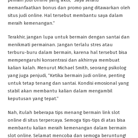
pemain judi online yang aktif, “Saya selalu
memanfaatkan bonus dan promo yang ditawarkan oleh
situs judi online. Hal tersebut membantu saya dalam
meraih kemenangan.”
Terakhir, jangan lupa untuk bermain dengan santai dan
menikmati permainan. Jangan terlalu stres atau
terburu-buru dalam bermain, karena hal tersebut bisa
mempengaruhi konsentrasi dan akhirnya membuat
kalian kalah. Menurut Michael Smith, seorang psikolog
yang juga penjudi, “Ketika bermain judi online, penting
untuk tetap tenang dan santai. Kondisi emosional yang
stabil akan membantu kalian dalam mengambil
keputusan yang tepat.”
Nah, itulah beberapa tips menang bermain link slot
online di situs terpercaya. Semoga tips-tips di atas bisa
membantu kalian meraih kemenangan dalam bermain
slot online. Selamat mencoba dan semoga beruntung!