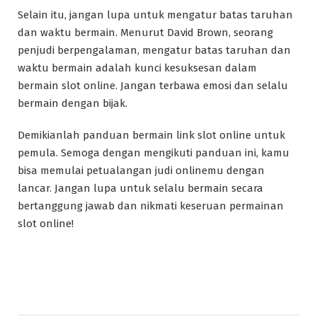
Selain itu, jangan lupa untuk mengatur batas taruhan
dan waktu bermain. Menurut David Brown, seorang
penjudi berpengalaman, mengatur batas taruhan dan
waktu bermain adalah kunci kesuksesan dalam
bermain slot online. Jangan terbawa emosi dan selalu
bermain dengan bijak.
Demikianlah panduan bermain link slot online untuk
pemula. Semoga dengan mengikuti panduan ini, kamu
bisa memulai petualangan judi onlinemu dengan
lancar. Jangan lupa untuk selalu bermain secara
bertanggung jawab dan nikmati keseruan permainan
slot online!