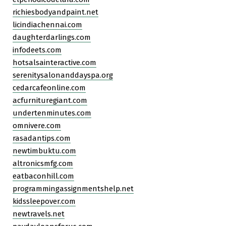
richiesbodyandpaint.net
licindiachennai.com
daughterdarlings.com
infodeets.com
hotsalsainteractive.com
serenitysalonanddayspa.org
cedarcafeonline.com
acfurnituregiant.com
undertenminutes.com
omnivere.com
rasadantips.com
newtimbuktu.com
altronicsmfg.com
eatbaconhill.com
programmingassignmentshelp.net
kidssleepover.com
newtravels.net