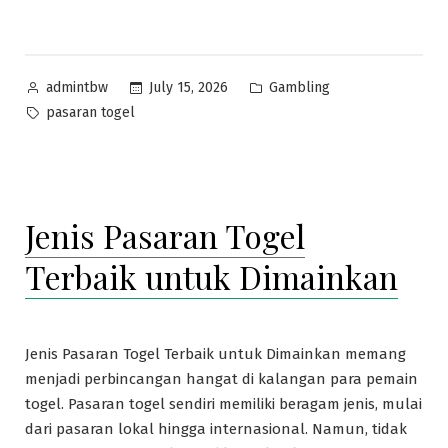
Posted
Posted
July 15, 2026
Gambling
admintbw
by
in
Tags:
pasaran togel
Jenis Pasaran Togel
Terbaik untuk Dimainkan
Jenis Pasaran Togel Terbaik untuk Dimainkan memang
menjadi perbincangan hangat di kalangan para pemain
togel. Pasaran togel sendiri memiliki beragam jenis, mulai
dari pasaran lokal hingga internasional. Namun, tidak