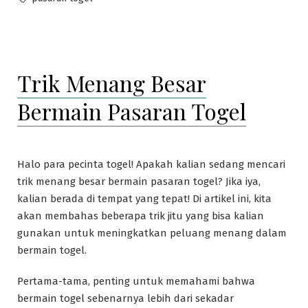
Trik Menang Besar
Bermain Pasaran Togel
Halo para pecinta togel! Apakah kalian sedang mencari
trik menang besar bermain pasaran togel? Jika iya,
kalian berada di tempat yang tepat! Di artikel ini, kita
akan membahas beberapa trik jitu yang bisa kalian
gunakan untuk meningkatkan peluang menang dalam
bermain togel.
Pertama-tama, penting untuk memahami bahwa
bermain togel sebenarnya lebih dari sekadar