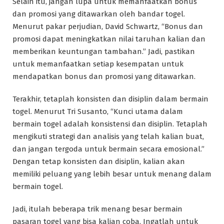
Selain itu, jangan lupa untuk memanfaatkan bonus
dan promosi yang ditawarkan oleh bandar togel.
Menurut pakar perjudian, David Schwartz, “Bonus dan
promosi dapat meningkatkan nilai taruhan kalian dan
memberikan keuntungan tambahan.” Jadi, pastikan
untuk memanfaatkan setiap kesempatan untuk
mendapatkan bonus dan promosi yang ditawarkan.
Terakhir, tetaplah konsisten dan disiplin dalam bermain
togel. Menurut Tri Susanto, “Kunci utama dalam
bermain togel adalah konsistensi dan disiplin. Tetaplah
mengikuti strategi dan analisis yang telah kalian buat,
dan jangan tergoda untuk bermain secara emosional.”
Dengan tetap konsisten dan disiplin, kalian akan
memiliki peluang yang lebih besar untuk menang dalam
bermain togel.
Jadi, itulah beberapa trik menang besar bermain
pasaran togel yang bisa kalian coba. Ingatlah untuk