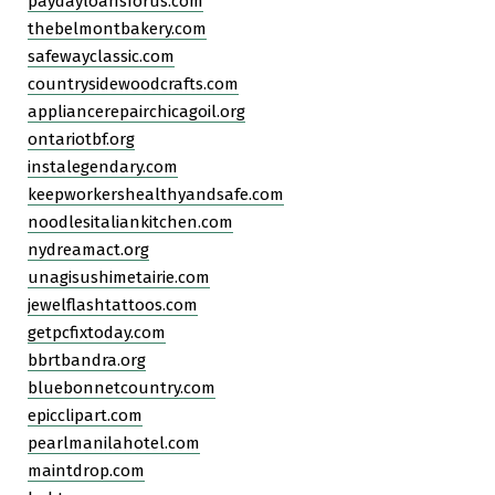
paydayloansforus.com
thebelmontbakery.com
safewayclassic.com
countrysidewoodcrafts.com
appliancerepairchicagoil.org
ontariotbf.org
instalegendary.com
keepworkershealthyandsafe.com
noodlesitaliankitchen.com
nydreamact.org
unagisushimetairie.com
jewelflashtattoos.com
getpcfixtoday.com
bbrtbandra.org
bluebonnetcountry.com
epicclipart.com
pearlmanilahotel.com
maintdrop.com