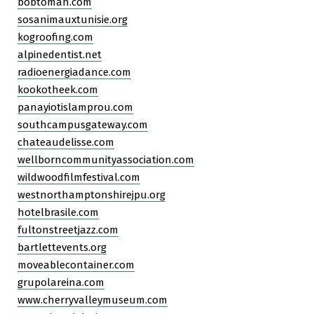
bobtoman.com
sosanimauxtunisie.org
kogroofing.com
alpinedentist.net
radioenergiadance.com
kookotheek.com
panayiotislamprou.com
southcampusgateway.com
chateaudelisse.com
wellborncommunityassociation.com
wildwoodfilmfestival.com
westnorthamptonshirejpu.org
hotelbrasile.com
fultonstreetjazz.com
bartlettevents.org
moveablecontainer.com
grupolareina.com
www.cherryvalleymuseum.com