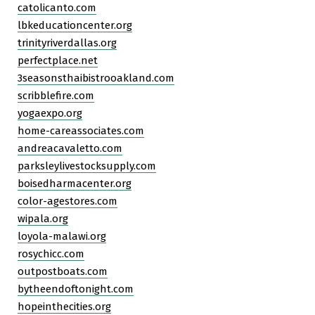
catolicanto.com
lbkeducationcenter.org
trinityriverdallas.org
perfectplace.net
3seasonsthaibistrooakland.com
scribblefire.com
yogaexpo.org
home-careassociates.com
andreacavaletto.com
parksleylivestocksupply.com
boisedharmacenter.org
color-agestores.com
wipala.org
loyola-malawi.org
rosychicc.com
outpostboats.com
bytheendoftonight.com
hopeinthecities.org