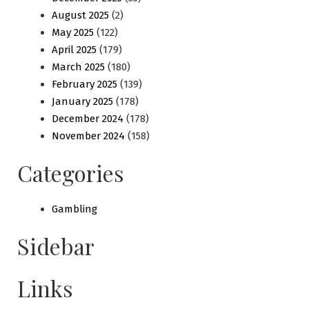
August 2025
(2)
May 2025
(122)
April 2025
(179)
March 2025
(180)
February 2025
(139)
January 2025
(178)
December 2024
(178)
November 2024
(158)
Categories
Gambling
Sidebar
Links