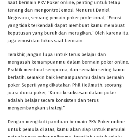
Saat bermain PKV Poker online, penting untuk tetap
tenang dan mengontrol emosi. Menurut Daniel
Negreanu, seorang pemain poker profesional, “Emosi
yang tidak terkendali dapat membuat kamu membuat
keputusan yang buruk dan merugikan.” Oleh karena itu,
jaga emosi dan fokus saat bermain.
Terakhir, jangan lupa untuk terus belajar dan
mengasah kemampuanmu dalam bermain poker online.
Praktik membuat sempurna, dan semakin sering kamu
berlatih, semakin baik kemampuanmu dalam bermain
poker. Seperti yang dikatakan Phil Hellmuth, seorang
juara dunia poker, “Kunci kesuksesan dalam poker
adalah belajar secara konsisten dan terus
mengembangkan strategi.”
Dengan mengikuti panduan bermain PKV Poker online
untuk pemula di atas, kamu akan siap untuk memulai
petualangan poker onlinemu. Ingatlah untuk selalu