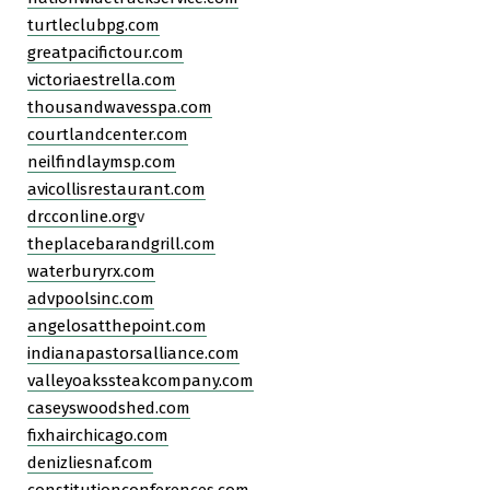
turtleclubpg.com
greatpacifictour.com
victoriaestrella.com
thousandwavesspa.com
courtlandcenter.com
neilfindlaymsp.com
avicollisrestaurant.com
drcconline.org
v
theplacebarandgrill.com
waterburyrx.com
advpoolsinc.com
angelosatthepoint.com
indianapastorsalliance.com
valleyoakssteakcompany.com
caseyswoodshed.com
fixhairchicago.com
denizliesnaf.com