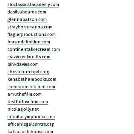
sloclassicalacademy.com
dasilvaboards.com
glennabatson.com
strayhornmarina.com
flaglerproductions.com
brawndefinition.com
continentalicecream.com
crazycreekquilts.com
binkdavies.com
christchurchpdx.org
kenabrahambooks.com
commune-kitchen.com
amuthefilm.com
lustforlovefilm.com
nicolasjolly.net
infinitasymphonia.com
africanlegalcentre.org
katsusushihouse.com