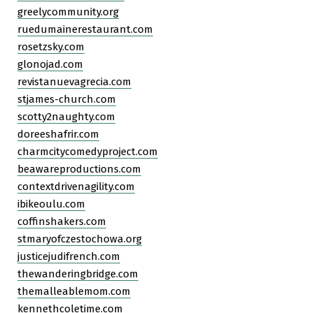
greelycommunity.org
ruedumainerestaurant.com
rosetzsky.com
glonojad.com
revistanuevagrecia.com
stjames-church.com
scotty2naughty.com
doreeshafrir.com
charmcitycomedyproject.com
beawareproductions.com
contextdrivenagility.com
ibikeoulu.com
coffinshakers.com
stmaryofczestochowa.org
justicejudifrench.com
thewanderingbridge.com
themalleablemom.com
kennethcoletime.com