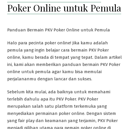
Poker Online untuk Pemula
Panduan Bermain PKV Poker Online untuk Pemula
Halo para pecinta poker online! Jika kamu adalah
pemula yang ingin belajar cara bermain PKV Poker
online, kamu berada di tempat yang tepat. Dalam artikel
ini, kami akan memberikan panduan bermain PKV Poker
online untuk pemula agar kamu bisa memulai
perjalananmu dengan lancar dan sukses.
Sebelum kita mulai, ada baiknya untuk memahami
terlebih dahulu apa itu PKV Poker. PKV Poker
merupakan salah satu platform terkemuka yang
menyediakan permainan poker online. Dengan sistem
yang fair play dan keamanan yang terjamin, PKV Poker
menjadi pilihan utama para pemain poker online di