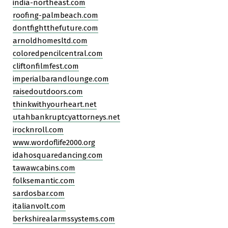
india-northeast.com
roofing-palmbeach.com
dontfightthefuture.com
arnoldhomesltd.com
coloredpencilcentral.com
cliftonfilmfest.com
imperialbarandlounge.com
raisedoutdoors.com
thinkwithyourheart.net
utahbankruptcyattorneys.net
irocknroll.com
www.wordoflife2000.org
idahosquaredancing.com
tawawcabins.com
folksemantic.com
sardosbar.com
italianvolt.com
berkshirealarmssystems.com