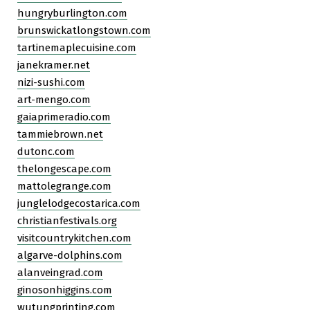
hungryburlington.com
brunswickatlongstown.com
tartinemaplecuisine.com
janekramer.net
nizi-sushi.com
art-mengo.com
gaiaprimeradio.com
tammiebrown.net
dutonc.com
thelongescape.com
mattolegrange.com
junglelodgecostarica.com
christianfestivals.org
visitcountrykitchen.com
algarve-dolphins.com
alanveingrad.com
ginosonhiggins.com
wutungprinting.com