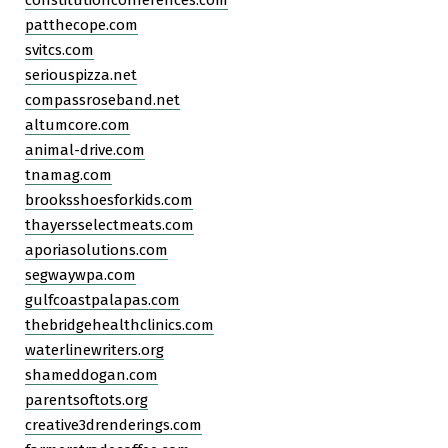
constitutionconferences.com
patthecope.com
svitcs.com
seriouspizza.net
compassroseband.net
altumcore.com
animal-drive.com
tnamag.com
brooksshoesforkids.com
thayersselectmeats.com
aporiasolutions.com
segwaywpa.com
gulfcoastpalapas.com
thebridgehealthclinics.com
waterlinewriters.org
shameddogan.com
parentsoftots.org
creative3drenderings.com