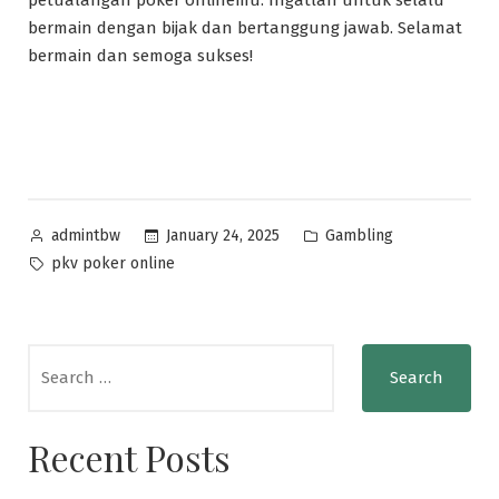
bermain dengan bijak dan bertanggung jawab. Selamat
bermain dan semoga sukses!
Posted
Posted
January 24, 2025
Gambling
admintbw
by
in
Tags:
pkv poker online
Search
for:
Recent Posts