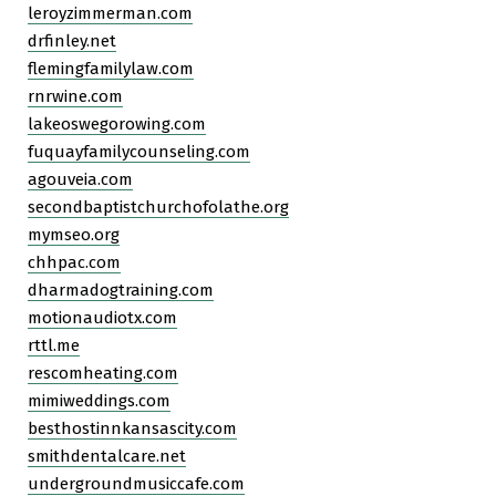
leroyzimmerman.com
drfinley.net
flemingfamilylaw.com
rnrwine.com
lakeoswegorowing.com
fuquayfamilycounseling.com
agouveia.com
secondbaptistchurchofolathe.org
mymseo.org
chhpac.com
dharmadogtraining.com
motionaudiotx.com
rttl.me
rescomheating.com
mimiweddings.com
besthostinnkansascity.com
smithdentalcare.net
undergroundmusiccafe.com