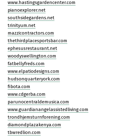
www.hastingsgardencenter.com
pianoexplorer.net
southsidegardens.net
trinityum.net
mazzicontractors.com
thethirdplacesportsbar.com
ephesusrestaurant.net
woodyswellington.com
fatbellyfreds.com
www.elpatiodesigns.com
hudsonquarteryork.com
fibota.com
www.cdgerba.com
parunocentraldemusica.com
www.guardianangelassistedliving.com
trondhjemsturnforening.com
diamondplazakenya.com
tbwredlion.com