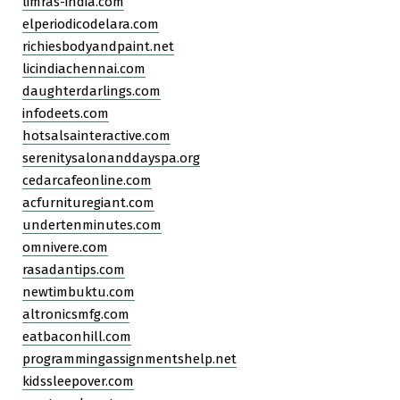
limras-india.com
elperiodicodelara.com
richiesbodyandpaint.net
licindiachennai.com
daughterdarlings.com
infodeets.com
hotsalsainteractive.com
serenitysalonanddayspa.org
cedarcafeonline.com
acfurnituregiant.com
undertenminutes.com
omnivere.com
rasadantips.com
newtimbuktu.com
altronicsmfg.com
eatbaconhill.com
programmingassignmentshelp.net
kidssleepover.com