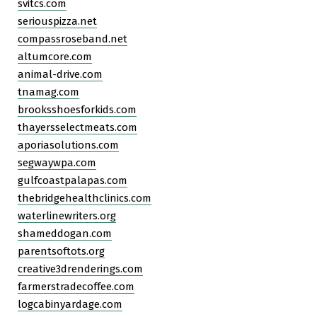
svitcs.com
seriouspizza.net
compassroseband.net
altumcore.com
animal-drive.com
tnamag.com
brooksshoesforkids.com
thayersselectmeats.com
aporiasolutions.com
segwaywpa.com
gulfcoastpalapas.com
thebridgehealthclinics.com
waterlinewriters.org
shameddogan.com
parentsoftots.org
creative3drenderings.com
farmerstradecoffee.com
logcabinyardage.com