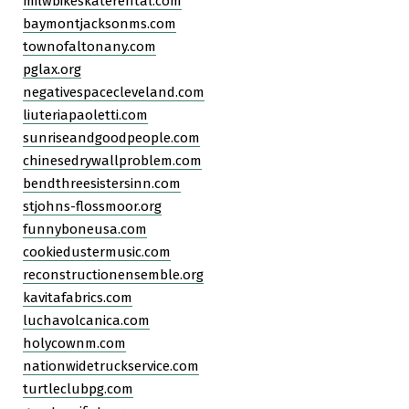
milwbikeskaterental.com
baymontjacksonms.com
townofaltonany.com
pglax.org
negativespacecleveland.com
liuteriapaoletti.com
sunriseandgoodpeople.com
chinesedrywallproblem.com
bendthreesistersinn.com
stjohns-flossmoor.org
funnyboneusa.com
cookiedustermusic.com
reconstructionensemble.org
kavitafabrics.com
luchavolcanica.com
holycownm.com
nationwidetruckservice.com
turtleclubpg.com