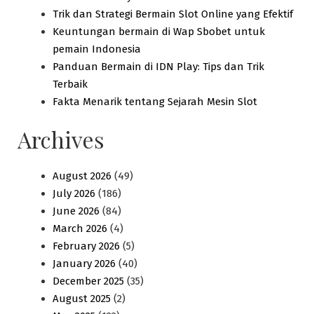
Trik dan Strategi Bermain Slot Online yang Efektif
Keuntungan bermain di Wap Sbobet untuk
pemain Indonesia
Panduan Bermain di IDN Play: Tips dan Trik
Terbaik
Fakta Menarik tentang Sejarah Mesin Slot
Archives
August 2026
(49)
July 2026
(186)
June 2026
(84)
March 2026
(4)
February 2026
(5)
January 2026
(40)
December 2025
(35)
August 2025
(2)