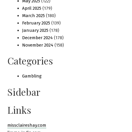
May 2025
(122)
April 2025
(179)
March 2025
(180)
February 2025
(139)
January 2025
(178)
December 2024
(178)
November 2024
(158)
Categories
Gambling
Sidebar
Links
missclaireshay.com