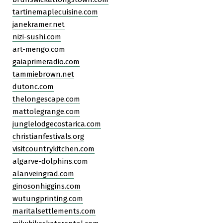
tartinemaplecuisine.com
janekramer.net
nizi-sushi.com
art-mengo.com
gaiaprimeradio.com
tammiebrown.net
dutonc.com
thelongescape.com
mattolegrange.com
junglelodgecostarica.com
christianfestivals.org
visitcountrykitchen.com
algarve-dolphins.com
alanveingrad.com
ginosonhiggins.com
wutungprinting.com
maritalsettlements.com