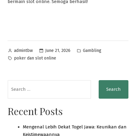
bermain slot online. Semoga berhasil!
Posted
Posted
June 21, 2026
Gambling
admintbw
by
in
Tags:
poker dan slot online
Search
for:
Recent Posts
Mengenal Lebih Dekat Togel Jawa: Keunikan dan
Keistimewaannya