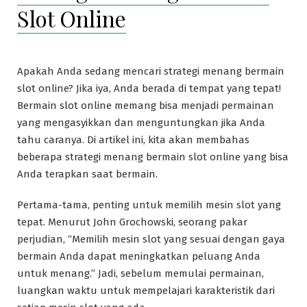
Slot Online
Apakah Anda sedang mencari strategi menang bermain
slot online? Jika iya, Anda berada di tempat yang tepat!
Bermain slot online memang bisa menjadi permainan
yang mengasyikkan dan menguntungkan jika Anda
tahu caranya. Di artikel ini, kita akan membahas
beberapa strategi menang bermain slot online yang bisa
Anda terapkan saat bermain.
Pertama-tama, penting untuk memilih mesin slot yang
tepat. Menurut John Grochowski, seorang pakar
perjudian, “Memilih mesin slot yang sesuai dengan gaya
bermain Anda dapat meningkatkan peluang Anda
untuk menang.” Jadi, sebelum memulai permainan,
luangkan waktu untuk mempelajari karakteristik dari