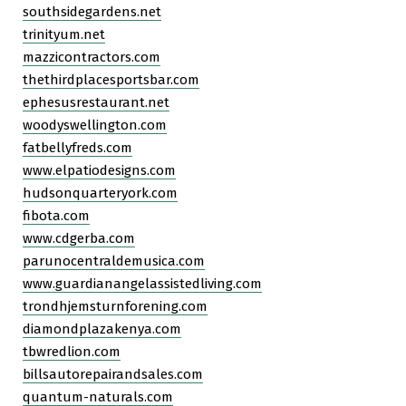
southsidegardens.net
trinityum.net
mazzicontractors.com
thethirdplacesportsbar.com
ephesusrestaurant.net
woodyswellington.com
fatbellyfreds.com
www.elpatiodesigns.com
hudsonquarteryork.com
fibota.com
www.cdgerba.com
parunocentraldemusica.com
www.guardianangelassistedliving.com
trondhjemsturnforening.com
diamondplazakenya.com
tbwredlion.com
billsautorepairandsales.com
quantum-naturals.com