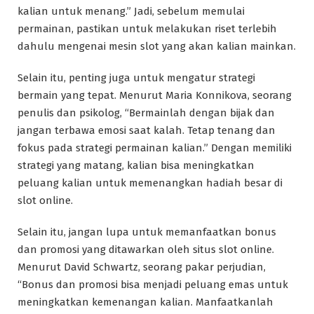
kalian untuk menang.” Jadi, sebelum memulai
permainan, pastikan untuk melakukan riset terlebih
dahulu mengenai mesin slot yang akan kalian mainkan.
Selain itu, penting juga untuk mengatur strategi
bermain yang tepat. Menurut Maria Konnikova, seorang
penulis dan psikolog, “Bermainlah dengan bijak dan
jangan terbawa emosi saat kalah. Tetap tenang dan
fokus pada strategi permainan kalian.” Dengan memiliki
strategi yang matang, kalian bisa meningkatkan
peluang kalian untuk memenangkan hadiah besar di
slot online.
Selain itu, jangan lupa untuk memanfaatkan bonus
dan promosi yang ditawarkan oleh situs slot online.
Menurut David Schwartz, seorang pakar perjudian,
“Bonus dan promosi bisa menjadi peluang emas untuk
meningkatkan kemenangan kalian. Manfaatkanlah