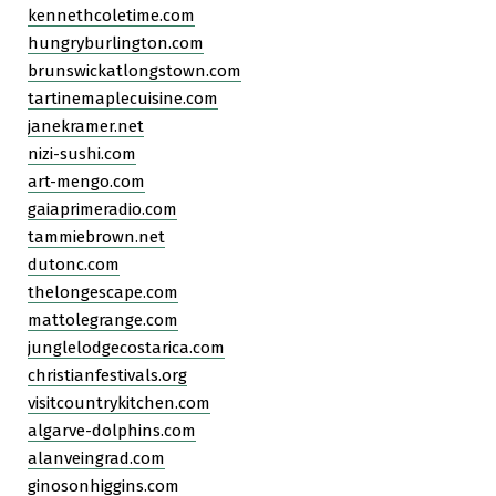
kennethcoletime.com
hungryburlington.com
brunswickatlongstown.com
tartinemaplecuisine.com
janekramer.net
nizi-sushi.com
art-mengo.com
gaiaprimeradio.com
tammiebrown.net
dutonc.com
thelongescape.com
mattolegrange.com
junglelodgecostarica.com
christianfestivals.org
visitcountrykitchen.com
algarve-dolphins.com
alanveingrad.com
ginosonhiggins.com