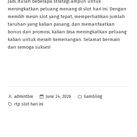
Jadi, itulah beberapa strategi ampun untuk
meningkatkan peluang menang di slot hari ini. Dengan
memilih mesin slot yang tepat, memperhatikan jumlah
taruhan yang kalian pasang, dan memanfaatkan
bonus dan promosi, kalian bisa meningkatkan peluang
kalian untuk meraih kemenangan. Selamat bermain
dan semoga sukses!
Posted
Posted
June 24, 2026
Gambling
admintbw
by
in
Tags:
rtp slot hari ini