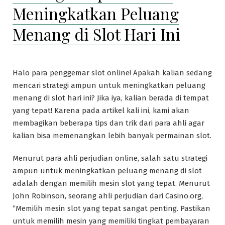
Meningkatkan Peluang
Menang di Slot Hari Ini
Halo para penggemar slot online! Apakah kalian sedang
mencari strategi ampun untuk meningkatkan peluang
menang di slot hari ini? Jika iya, kalian berada di tempat
yang tepat! Karena pada artikel kali ini, kami akan
membagikan beberapa tips dan trik dari para ahli agar
kalian bisa memenangkan lebih banyak permainan slot.
Menurut para ahli perjudian online, salah satu strategi
ampun untuk meningkatkan peluang menang di slot
adalah dengan memilih mesin slot yang tepat. Menurut
John Robinson, seorang ahli perjudian dari Casino.org,
“Memilih mesin slot yang tepat sangat penting. Pastikan
untuk memilih mesin yang memiliki tingkat pembayaran