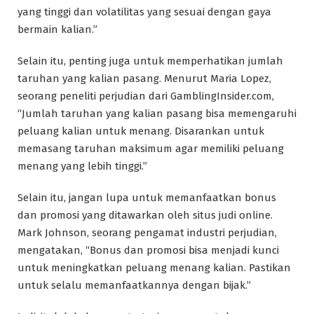
yang tinggi dan volatilitas yang sesuai dengan gaya
bermain kalian.”
Selain itu, penting juga untuk memperhatikan jumlah
taruhan yang kalian pasang. Menurut Maria Lopez,
seorang peneliti perjudian dari GamblingInsider.com,
“Jumlah taruhan yang kalian pasang bisa memengaruhi
peluang kalian untuk menang. Disarankan untuk
memasang taruhan maksimum agar memiliki peluang
menang yang lebih tinggi.”
Selain itu, jangan lupa untuk memanfaatkan bonus
dan promosi yang ditawarkan oleh situs judi online.
Mark Johnson, seorang pengamat industri perjudian,
mengatakan, “Bonus dan promosi bisa menjadi kunci
untuk meningkatkan peluang menang kalian. Pastikan
untuk selalu memanfaatkannya dengan bijak.”