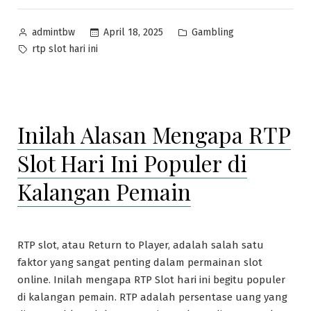
Posted
Posted
April 18, 2025
Gambling
admintbw
by
in
Tags:
rtp slot hari ini
Inilah Alasan Mengapa RTP
Slot Hari Ini Populer di
Kalangan Pemain
RTP slot, atau Return to Player, adalah salah satu
faktor yang sangat penting dalam permainan slot
online. Inilah mengapa RTP Slot hari ini begitu populer
di kalangan pemain. RTP adalah persentase uang yang