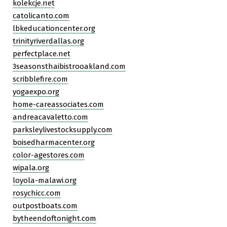
kolekcje.net
catolicanto.com
lbkeducationcenter.org
trinityriverdallas.org
perfectplace.net
3seasonsthaibistrooakland.com
scribblefire.com
yogaexpo.org
home-careassociates.com
andreacavaletto.com
parksleylivestocksupply.com
boisedharmacenter.org
color-agestores.com
wipala.org
loyola-malawi.org
rosychicc.com
outpostboats.com
bytheendoftonight.com