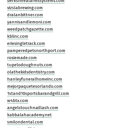
berkshirealarmssystems.com
vizslabrewing.com
dralanbittner.com
yannisandlemoni.com
weedpatchgazette.com
kblinc.com
eriesingletrack.com
pamperedpetsnorthport.com
rosiemade.com
tupelodoughnuts.com
olathekidsdentistry.com
hanleyfuneralhomeinc.com
mejorpaquetesorlando.com
1stand10sportsbarandgrill.com
w4btx.com
angelstouchnaillash.com
kabbalahacademy.net
smilondental.com