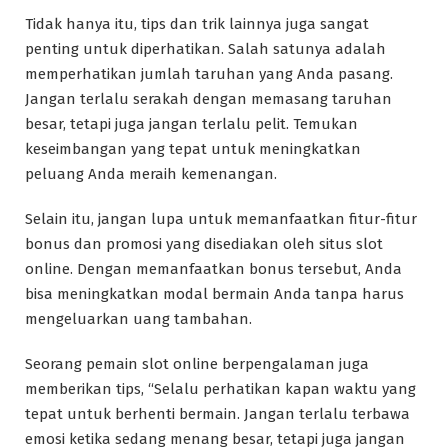
Tidak hanya itu, tips dan trik lainnya juga sangat
penting untuk diperhatikan. Salah satunya adalah
memperhatikan jumlah taruhan yang Anda pasang.
Jangan terlalu serakah dengan memasang taruhan
besar, tetapi juga jangan terlalu pelit. Temukan
keseimbangan yang tepat untuk meningkatkan
peluang Anda meraih kemenangan.
Selain itu, jangan lupa untuk memanfaatkan fitur-fitur
bonus dan promosi yang disediakan oleh situs slot
online. Dengan memanfaatkan bonus tersebut, Anda
bisa meningkatkan modal bermain Anda tanpa harus
mengeluarkan uang tambahan.
Seorang pemain slot online berpengalaman juga
memberikan tips, “Selalu perhatikan kapan waktu yang
tepat untuk berhenti bermain. Jangan terlalu terbawa
emosi ketika sedang menang besar, tetapi juga jangan