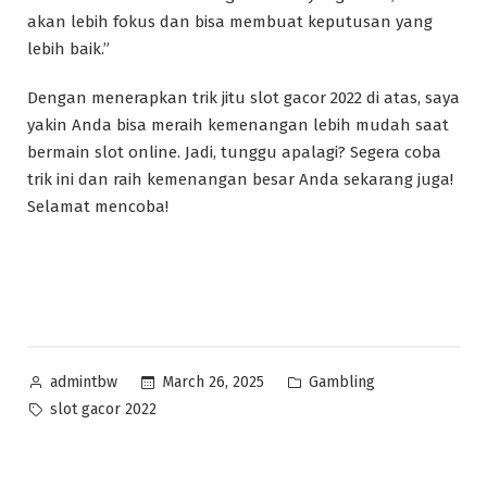
akan lebih fokus dan bisa membuat keputusan yang
lebih baik.”
Dengan menerapkan trik jitu slot gacor 2022 di atas, saya
yakin Anda bisa meraih kemenangan lebih mudah saat
bermain slot online. Jadi, tunggu apalagi? Segera coba
trik ini dan raih kemenangan besar Anda sekarang juga!
Selamat mencoba!
Posted
Posted
March 26, 2025
Gambling
admintbw
by
in
Tags:
slot gacor 2022