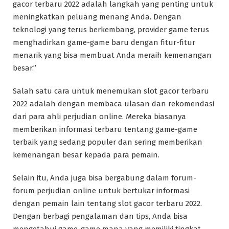
gacor terbaru 2022 adalah langkah yang penting untuk
meningkatkan peluang menang Anda. Dengan
teknologi yang terus berkembang, provider game terus
menghadirkan game-game baru dengan fitur-fitur
menarik yang bisa membuat Anda meraih kemenangan
besar.”
Salah satu cara untuk menemukan slot gacor terbaru
2022 adalah dengan membaca ulasan dan rekomendasi
dari para ahli perjudian online. Mereka biasanya
memberikan informasi terbaru tentang game-game
terbaik yang sedang populer dan sering memberikan
kemenangan besar kepada para pemain.
Selain itu, Anda juga bisa bergabung dalam forum-
forum perjudian online untuk bertukar informasi
dengan pemain lain tentang slot gacor terbaru 2022.
Dengan berbagi pengalaman dan tips, Anda bisa
mengetahui game-game mana yang memiliki tingkat