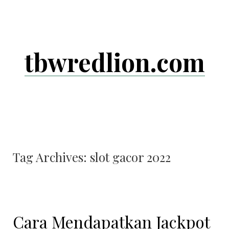
Skip
to
content
tbwredlion.com
Tag Archives:
slot gacor 2022
Cara Mendapatkan Jackpot