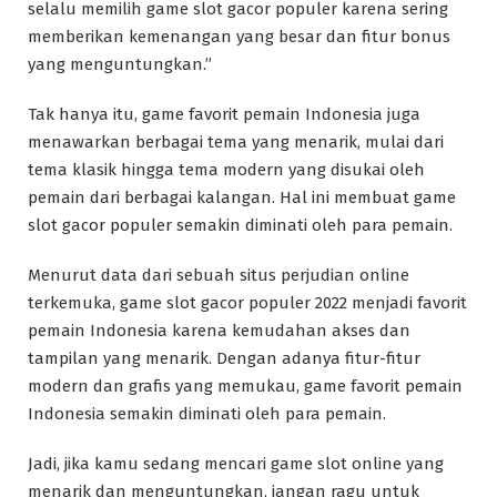
selalu memilih game slot gacor populer karena sering
memberikan kemenangan yang besar dan fitur bonus
yang menguntungkan.”
Tak hanya itu, game favorit pemain Indonesia juga
menawarkan berbagai tema yang menarik, mulai dari
tema klasik hingga tema modern yang disukai oleh
pemain dari berbagai kalangan. Hal ini membuat game
slot gacor populer semakin diminati oleh para pemain.
Menurut data dari sebuah situs perjudian online
terkemuka, game slot gacor populer 2022 menjadi favorit
pemain Indonesia karena kemudahan akses dan
tampilan yang menarik. Dengan adanya fitur-fitur
modern dan grafis yang memukau, game favorit pemain
Indonesia semakin diminati oleh para pemain.
Jadi, jika kamu sedang mencari game slot online yang
menarik dan menguntungkan, jangan ragu untuk