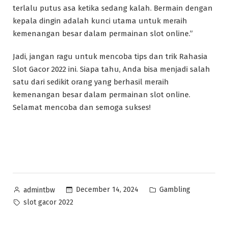
terlalu putus asa ketika sedang kalah. Bermain dengan
kepala dingin adalah kunci utama untuk meraih
kemenangan besar dalam permainan slot online.”
Jadi, jangan ragu untuk mencoba tips dan trik Rahasia
Slot Gacor 2022 ini. Siapa tahu, Anda bisa menjadi salah
satu dari sedikit orang yang berhasil meraih
kemenangan besar dalam permainan slot online.
Selamat mencoba dan semoga sukses!
Posted
Posted
December 14, 2024
Gambling
admintbw
by
in
Tags:
slot gacor 2022