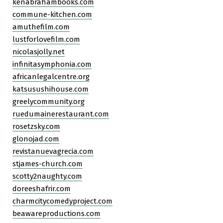
kenabrahambooks.com
commune-kitchen.com
amuthefilm.com
lustforlovefilm.com
nicolasjolly.net
infinitasymphonia.com
africanlegalcentre.org
katsusushihouse.com
greelycommunity.org
ruedumainerestaurant.com
rosetzsky.com
glonojad.com
revistanuevagrecia.com
stjames-church.com
scotty2naughty.com
doreeshafrir.com
charmcitycomedyproject.com
beawareproductions.com