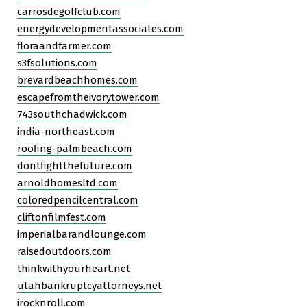
carrosdegolfclub.com
energydevelopmentassociates.com
floraandfarmer.com
s3fsolutions.com
brevardbeachhomes.com
escapefromtheivorytower.com
743southchadwick.com
india-northeast.com
roofing-palmbeach.com
dontfightthefuture.com
arnoldhomesltd.com
coloredpencilcentral.com
cliftonfilmfest.com
imperialbarandlounge.com
raisedoutdoors.com
thinkwithyourheart.net
utahbankruptcyattorneys.net
irocknroll.com