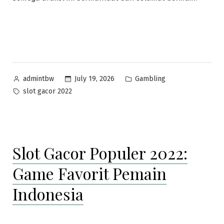
Posted
Posted
July 19, 2026
Gambling
admintbw
by
in
Tags:
slot gacor 2022
Slot Gacor Populer 2022:
Game Favorit Pemain
Indonesia