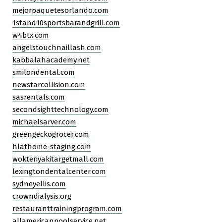
mejorpaquetesorlando.com
1stand10sportsbarandgrill.com
w4btx.com
angelstouchnaillash.com
kabbalahacademy.net
smilondental.com
newstarcollision.com
sasrentals.com
secondsighttechnology.com
michaelsarver.com
greengeckogrocer.com
hlathome-staging.com
wokteriyakitargetmall.com
lexingtondentalcenter.com
sydneyellis.com
crowndialysis.org
restauranttrainingprogram.com
allamericanpoolservice.net