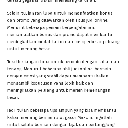
terlalu gegabah dalam memasang taruhan.
Selain itu, jangan lupa untuk memanfaatkan bonus
dan promo yang ditawarkan oleh situs judi online.
Menurut beberapa pemain berpengalaman,
memanfaatkan bonus dan promo dapat membantu
meningkatkan modal kalian dan memperbesar peluang
untuk menang besar.
Terakhir, jangan lupa untuk bermain dengan sabar dan
tenang. Menurut beberapa ahli judi online, bermain
dengan emosi yang stabil dapat membantu kalian
mengambil keputusan yang lebih baik dan
meningkatkan peluang untuk meraih kemenangan
besar.
Jadi, itulah beberapa tips ampun yang bisa membantu
kalian menang bermain slot gacor Maxwin. Ingatlah
untuk selalu bermain dengan bijak dan bertanggung