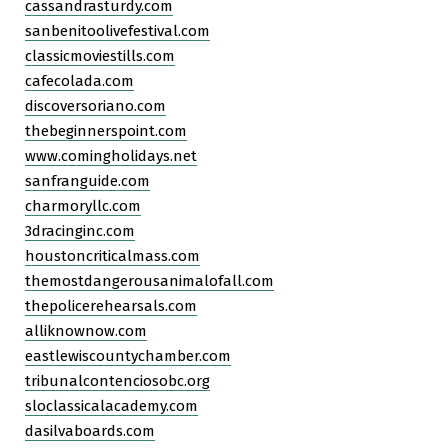
cassandrasturdy.com
sanbenitoolivefestival.com
classicmoviestills.com
cafecolada.com
discoversoriano.com
thebeginnerspoint.com
www.comingholidays.net
sanfranguide.com
charmoryllc.com
3dracinginc.com
houstoncriticalmass.com
themostdangerousanimalofall.com
thepolicerehearsals.com
alliknownow.com
eastlewiscountychamber.com
tribunalcontenciosobc.org
sloclassicalacademy.com
dasilvaboards.com