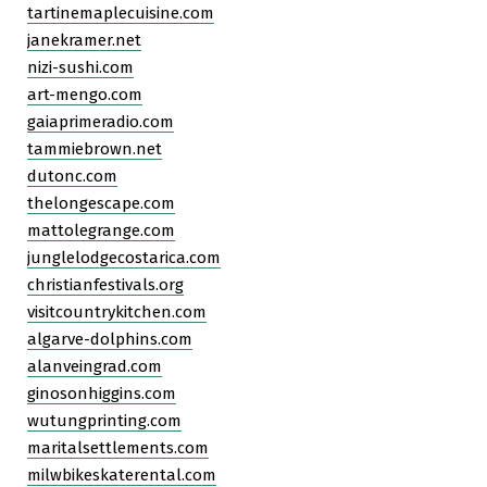
tartinemaplecuisine.com
janekramer.net
nizi-sushi.com
art-mengo.com
gaiaprimeradio.com
tammiebrown.net
dutonc.com
thelongescape.com
mattolegrange.com
junglelodgecostarica.com
christianfestivals.org
visitcountrykitchen.com
algarve-dolphins.com
alanveingrad.com
ginosonhiggins.com
wutungprinting.com
maritalsettlements.com
milwbikeskaterental.com