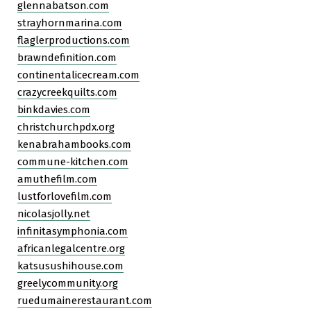
glennabatson.com
strayhornmarina.com
flaglerproductions.com
brawndefinition.com
continentalicecream.com
crazycreekquilts.com
binkdavies.com
christchurchpdx.org
kenabrahambooks.com
commune-kitchen.com
amuthefilm.com
lustforlovefilm.com
nicolasjolly.net
infinitasymphonia.com
africanlegalcentre.org
katsusushihouse.com
greelycommunity.org
ruedumainerestaurant.com