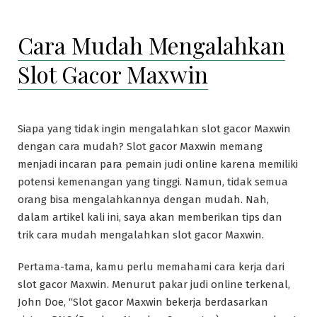
Cara Mudah Mengalahkan
Slot Gacor Maxwin
Siapa yang tidak ingin mengalahkan slot gacor Maxwin
dengan cara mudah? Slot gacor Maxwin memang
menjadi incaran para pemain judi online karena memiliki
potensi kemenangan yang tinggi. Namun, tidak semua
orang bisa mengalahkannya dengan mudah. Nah,
dalam artikel kali ini, saya akan memberikan tips dan
trik cara mudah mengalahkan slot gacor Maxwin.
Pertama-tama, kamu perlu memahami cara kerja dari
slot gacor Maxwin. Menurut pakar judi online terkenal,
John Doe, “Slot gacor Maxwin bekerja berdasarkan