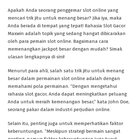
Apakah Anda seorang penggemar slot online yang
mencari trik jitu untuk menang besar? Jika iya, maka
Anda berada di tempat yang tepat! Rahasia Slot Gacor
Maxwin adalah topik yang sedang hangat dibicarakan
oleh para pemain slot online. Bagaimana cara
memenangkan jackpot besar dengan mudah? Simak
ulasan lengkapnya di sini!
Menurut para ahli, salah satu trik jitu untuk menang
besar dalam permainan slot online adalah dengan
memahami pola permainan. “Dengan mengetahui
rahasia slot gacor, Anda dapat meningkatkan peluang
Anda untuk meraih kemenangan besar,” kata John Doe,
seorang pakar dalam industri perjudian online.
Selain itu, penting juga untuk memperhatikan faktor
keberuntungan. “Meskipun strategi bermain sangat