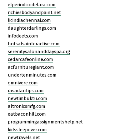
elperiodicodelara.com
richiesbodyandpaint.net
licindiachennai.com
daughterdarlings.com
infodeets.com
hotsalsainteractive.com
serenitysalonanddayspa.org
cedarcafeonline.com
acfurnituregiant.com
undertenminutes.com
omnivere.com
rasadantips.com
newtimbuktu.com
altronicsmfg.com
eatbaconhill.com
programmingassignmentshelp.net
kidssleepover.com
newtravels.net