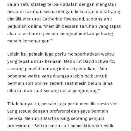
Salah satu strategi terbaik adalah dengan mengatur
besaran taruhan sesuai dengan kekuatan modal yang
dimiliki. Menurut Catherine Townsend, seorang ahli
perjudian online, “Memilih besaran taruhan yang tepat
akan membantu pemain mengoptimalkan peluang
meraih kemenangan.”
Selain itu, pemain juga perlu memperhatikan waktu
yang tepat untuk bermain. Menurut David Schwartz,
seorang peneliti tentang industri perjudian, “Ada
beberapa waktu yang dianggap lebih baik untuk
bermain slot online, seperti saat mesin belum lama
dibuka atau saat sedang ramai pengunjung.”
Tidak hanya itu, pemain juga perlu memilih mesin slot
yang sesuai dengan preferensi dan gaya bermain
mereka. Menurut Martha King, seorang penjudi
profesional, “Setiap mesin slot memiliki karakteristik