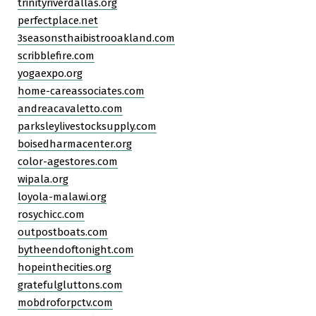
trinityriverdallas.org
perfectplace.net
3seasonsthaibistrooakland.com
scribblefire.com
yogaexpo.org
home-careassociates.com
andreacavaletto.com
parksleylivestocksupply.com
boisedharmacenter.org
color-agestores.com
wipala.org
loyola-malawi.org
rosychicc.com
outpostboats.com
bytheendoftonight.com
hopeinthecities.org
gratefulgluttons.com
mobdroforpctv.com