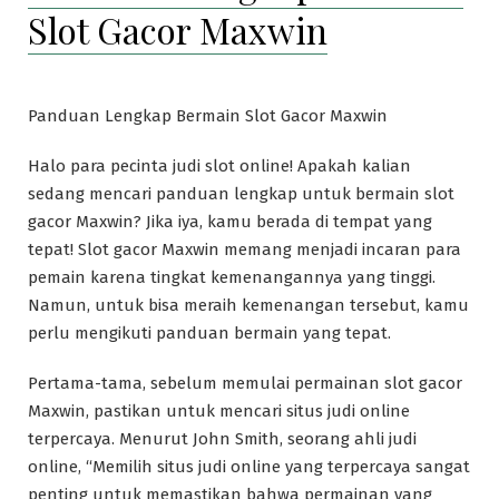
Slot Gacor Maxwin
Panduan Lengkap Bermain Slot Gacor Maxwin
Halo para pecinta judi slot online! Apakah kalian
sedang mencari panduan lengkap untuk bermain slot
gacor Maxwin? Jika iya, kamu berada di tempat yang
tepat! Slot gacor Maxwin memang menjadi incaran para
pemain karena tingkat kemenangannya yang tinggi.
Namun, untuk bisa meraih kemenangan tersebut, kamu
perlu mengikuti panduan bermain yang tepat.
Pertama-tama, sebelum memulai permainan slot gacor
Maxwin, pastikan untuk mencari situs judi online
terpercaya. Menurut John Smith, seorang ahli judi
online, “Memilih situs judi online yang terpercaya sangat
penting untuk memastikan bahwa permainan yang