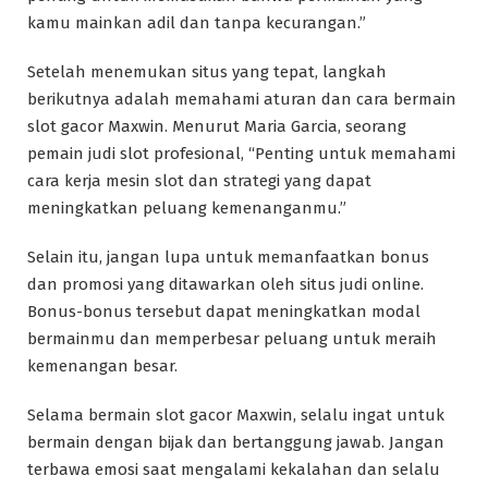
kamu mainkan adil dan tanpa kecurangan.”
Setelah menemukan situs yang tepat, langkah
berikutnya adalah memahami aturan dan cara bermain
slot gacor Maxwin. Menurut Maria Garcia, seorang
pemain judi slot profesional, “Penting untuk memahami
cara kerja mesin slot dan strategi yang dapat
meningkatkan peluang kemenanganmu.”
Selain itu, jangan lupa untuk memanfaatkan bonus
dan promosi yang ditawarkan oleh situs judi online.
Bonus-bonus tersebut dapat meningkatkan modal
bermainmu dan memperbesar peluang untuk meraih
kemenangan besar.
Selama bermain slot gacor Maxwin, selalu ingat untuk
bermain dengan bijak dan bertanggung jawab. Jangan
terbawa emosi saat mengalami kekalahan dan selalu