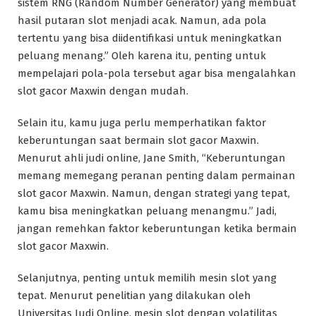
sistem RNG (Random Number Generator) yang membuat
hasil putaran slot menjadi acak. Namun, ada pola
tertentu yang bisa diidentifikasi untuk meningkatkan
peluang menang.” Oleh karena itu, penting untuk
mempelajari pola-pola tersebut agar bisa mengalahkan
slot gacor Maxwin dengan mudah.
Selain itu, kamu juga perlu memperhatikan faktor
keberuntungan saat bermain slot gacor Maxwin.
Menurut ahli judi online, Jane Smith, “Keberuntungan
memang memegang peranan penting dalam permainan
slot gacor Maxwin. Namun, dengan strategi yang tepat,
kamu bisa meningkatkan peluang menangmu.” Jadi,
jangan remehkan faktor keberuntungan ketika bermain
slot gacor Maxwin.
Selanjutnya, penting untuk memilih mesin slot yang
tepat. Menurut penelitian yang dilakukan oleh
Universitas Judi Online, mesin slot dengan volatilitas