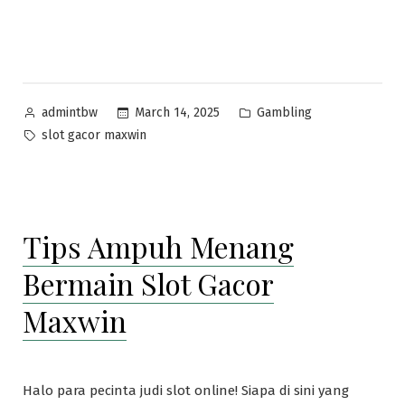
Posted
Posted
March 14, 2025
Gambling
admintbw
by
in
Tags:
slot gacor maxwin
Tips Ampuh Menang
Bermain Slot Gacor
Maxwin
Halo para pecinta judi slot online! Siapa di sini yang