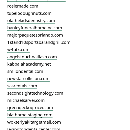
rosiemade.com
tupelodoughnuts.com
olathekidsdentistry.com
hanleyfuneralhomeinc.com
mejorpaquetesorlando.com
1stand10sportsbarandgrill.com
w4btx.com
angelstouchnaillash.com
kabbalahacademy.net
smilondental.com
newstarcollision.com
sasrentals.com
secondsighttechnology.com
michaelsarver.com
greengeckogrocer.com
hlathome-staging.com
wokteriyakitargetmall.com
lexingtondentalcenter.com