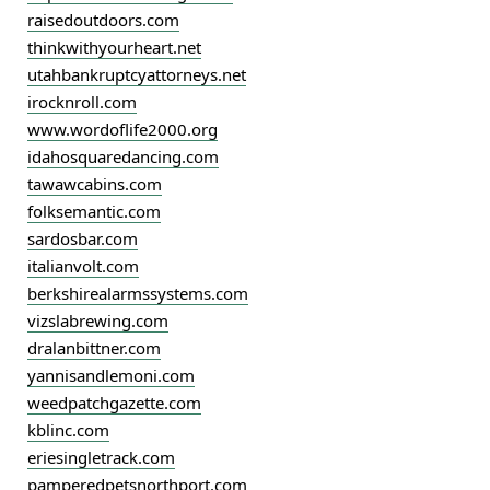
raisedoutdoors.com
thinkwithyourheart.net
utahbankruptcyattorneys.net
irocknroll.com
www.wordoflife2000.org
idahosquaredancing.com
tawawcabins.com
folksemantic.com
sardosbar.com
italianvolt.com
berkshirealarmssystems.com
vizslabrewing.com
dralanbittner.com
yannisandlemoni.com
weedpatchgazette.com
kblinc.com
eriesingletrack.com
pamperedpetsnorthport.com