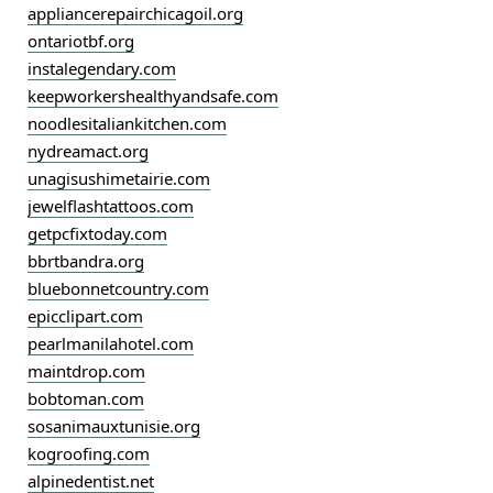
appliancerepairchicagoil.org
ontariotbf.org
instalegendary.com
keepworkershealthyandsafe.com
noodlesitaliankitchen.com
nydreamact.org
unagisushimetairie.com
jewelflashtattoos.com
getpcfixtoday.com
bbrtbandra.org
bluebonnetcountry.com
epicclipart.com
pearlmanilahotel.com
maintdrop.com
bobtoman.com
sosanimauxtunisie.org
kogroofing.com
alpinedentist.net