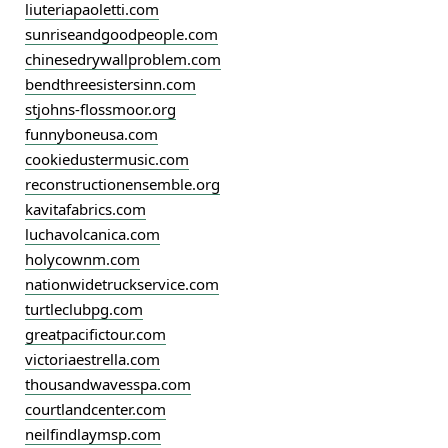
liuteriapaoletti.com
sunriseandgoodpeople.com
chinesedrywallproblem.com
bendthreesistersinn.com
stjohns-flossmoor.org
funnyboneusa.com
cookiedustermusic.com
reconstructionensemble.org
kavitafabrics.com
luchavolcanica.com
holycownm.com
nationwidetruckservice.com
turtleclubpg.com
greatpacifictour.com
victoriaestrella.com
thousandwavesspa.com
courtlandcenter.com
neilfindlaymsp.com