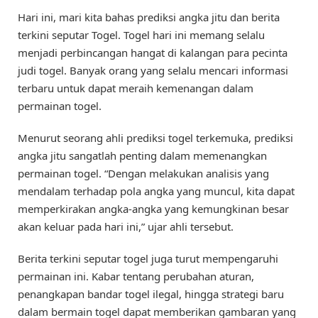
Hari ini, mari kita bahas prediksi angka jitu dan berita
terkini seputar Togel. Togel hari ini memang selalu
menjadi perbincangan hangat di kalangan para pecinta
judi togel. Banyak orang yang selalu mencari informasi
terbaru untuk dapat meraih kemenangan dalam
permainan togel.
Menurut seorang ahli prediksi togel terkemuka, prediksi
angka jitu sangatlah penting dalam memenangkan
permainan togel. “Dengan melakukan analisis yang
mendalam terhadap pola angka yang muncul, kita dapat
memperkirakan angka-angka yang kemungkinan besar
akan keluar pada hari ini,” ujar ahli tersebut.
Berita terkini seputar togel juga turut mempengaruhi
permainan ini. Kabar tentang perubahan aturan,
penangkapan bandar togel ilegal, hingga strategi baru
dalam bermain togel dapat memberikan gambaran yang