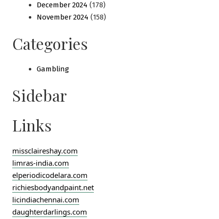
December 2024
(178)
November 2024
(158)
Categories
Gambling
Sidebar
Links
missclaireshay.com
limras-india.com
elperiodicodelara.com
richiesbodyandpaint.net
licindiachennai.com
daughterdarlings.com