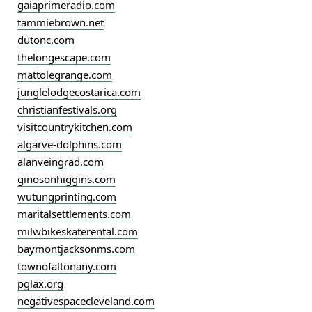
gaiaprimeradio.com
tammiebrown.net
dutonc.com
thelongescape.com
mattolegrange.com
junglelodgecostarica.com
christianfestivals.org
visitcountrykitchen.com
algarve-dolphins.com
alanveingrad.com
ginosonhiggins.com
wutungprinting.com
maritalsettlements.com
milwbikeskaterental.com
baymontjacksonms.com
townofaltonany.com
pglax.org
negativespacecleveland.com