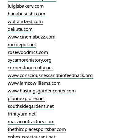
luigisbakery.com
hanabi-sushi.com
wolfandzed.com
dekuta.com
www.cinemabuzz.com
mixdepot.net
rosewoodmcs.com
sycamorehistory.org
cornerstonerealty.net
www.consciousnessandbiofeedback.org
www.iamzowilliams.com
www.hastingsgardencenter.com
pianoexplorer.net
southsidegardens.net
trinityum.net
mazzicontractors.com
thethirdplacesportsbar.com
ephesusrestaurant.net