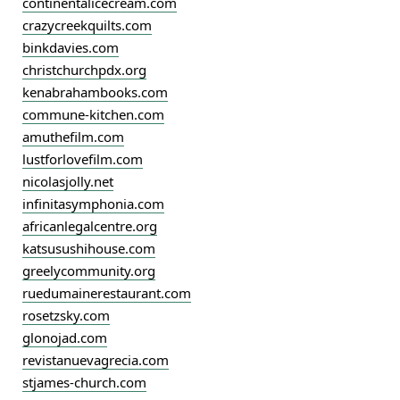
continentalicecream.com
crazycreekquilts.com
binkdavies.com
christchurchpdx.org
kenabrahambooks.com
commune-kitchen.com
amuthefilm.com
lustforlovefilm.com
nicolasjolly.net
infinitasymphonia.com
africanlegalcentre.org
katsusushihouse.com
greelycommunity.org
ruedumainerestaurant.com
rosetzsky.com
glonojad.com
revistanuevagrecia.com
stjames-church.com