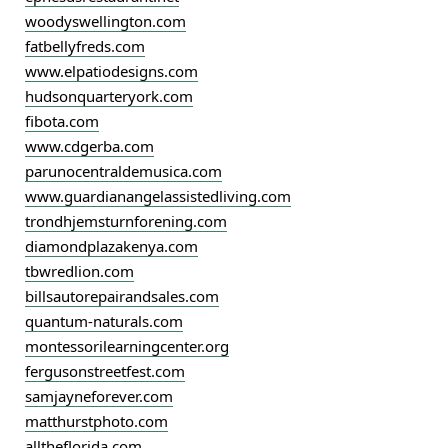
woodyswellington.com
fatbellyfreds.com
www.elpatiodesigns.com
hudsonquarteryork.com
fibota.com
www.cdgerba.com
parunocentraldemusica.com
www.guardianangelassistedliving.com
trondhjemsturnforening.com
diamondplazakenya.com
tbwredlion.com
billsautorepairandsales.com
quantum-naturals.com
montessorilearningcenter.org
fergusonstreetfest.com
samjayneforever.com
matthurstphoto.com
alltheflorida.com