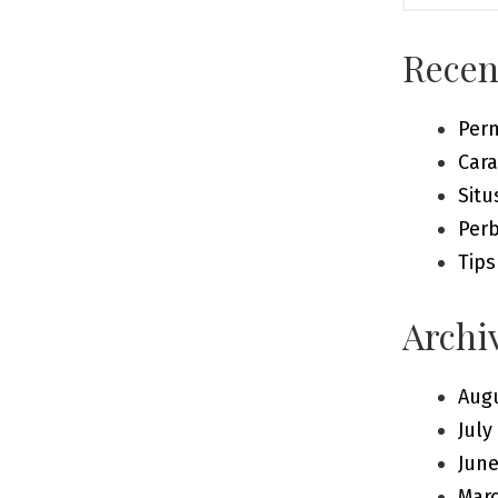
Recen
Perm
Car
Situ
Perb
Tip
Archi
Aug
July
June
Mar