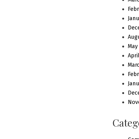
Febr
Janu
Dec
Aug
May
Apri
Mar
Febr
Janu
Dec
Nov
Categ