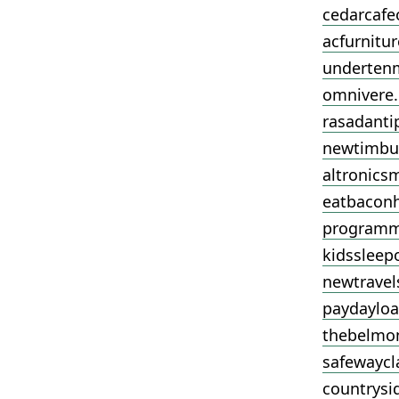
cedarcafe
acfurnitu
underten
omnivere
rasadanti
newtimbu
altronics
eatbaconh
programm
kidssleep
newtravel
paydaylo
thebelmo
safewaycl
countrysi