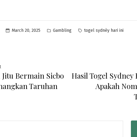
Posted
Tags:
March 20, 2025
Gambling
togel sydnèy hari ini
in
Previous
t
i Jitu Bermain Sicbo
Hasil Togel Sydney 
post:
ation
nangkan Taruhan
Apakah Nom