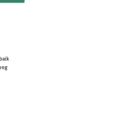
baik
ong