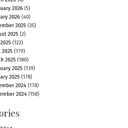
uary 2026
(5)
ary 2026
(40)
ember 2025
(35)
ust 2025
(2)
 2025
(122)
l 2025
(179)
ch 2025
(180)
uary 2025
(139)
ary 2025
(178)
ember 2024
(178)
ember 2024
(158)
ories