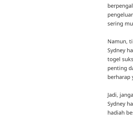
berpenga
pengeluar
sering mu
Namun, ti
Sydney ha
togel suk
penting d
berharap 
Jadi, jan
Sydney ha
hadiah be