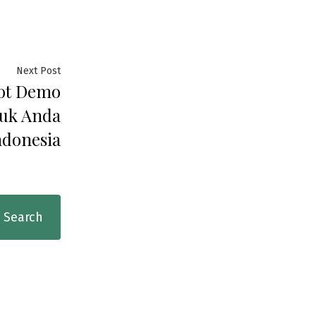
Next
Next Post
lot Demo
post:
tuk Anda
ndonesia