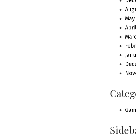
Dec
Aug
May
Apri
Mar
Febr
Janu
Dec
Nov
Categ
Gam
Sideb