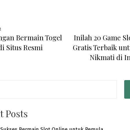
in
Previous
t
ngan Bermain Togel
Inilah 20 Game S
post:
ation
di Situs Resmi
Gratis Terbaik un
Nikmati di I
t Posts
 Sukses Bermain Slot Online untuk Pemula