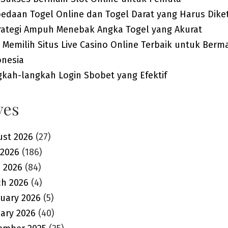
edaan Togel Online dan Togel Darat yang Harus Dike
trategi Ampuh Menebak Angka Togel yang Akurat
 Memilih Situs Live Casino Online Terbaik untuk Berma
onesia
kah-langkah Login Sbobet yang Efektif
ves
ust 2026
(27)
 2026
(186)
 2026
(84)
ch 2026
(4)
uary 2026
(5)
ary 2026
(40)