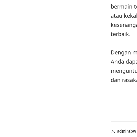
bermain t
atau keka
kesenanga
terbaik.
Dengan me
Anda dap
menguntun
dan rasak
Posted
admintbw