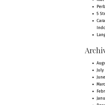
Perb
5 S
Cara
Ind
Lang
Archi
Aug
July
June
Mar
Febr
Janu