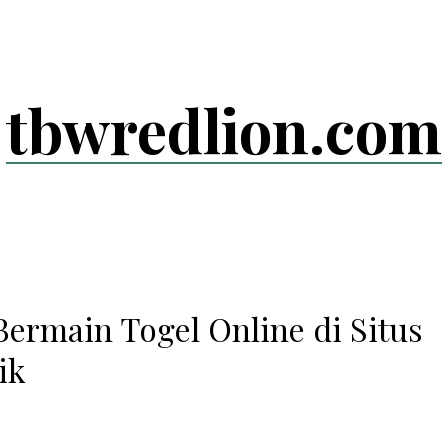
tbwredlion.com
Bermain Togel Online di Situs
ik