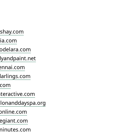
eshay.com
dia.com
codelara.com
dyandpaint.net
hennai.com
arlings.com
.com
nteractive.com
alonanddayspa.org
online.com
regiant.com
minutes.com