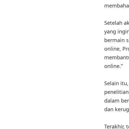
membahay
Setelah a
yang ingi
bermain s
online, P
membantu
online.”
Selain it
penelitian
dalam ber
dan kerugi
Terakhir,