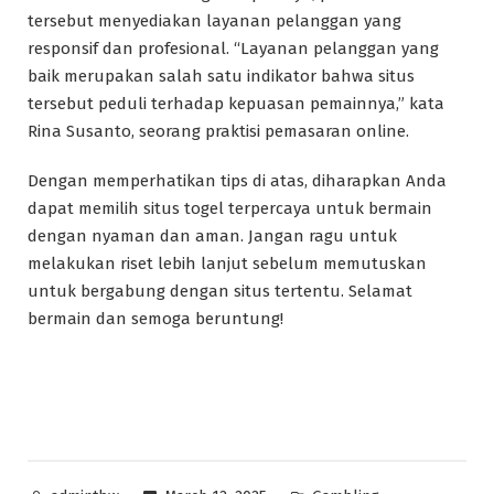
tersebut menyediakan layanan pelanggan yang
responsif dan profesional. “Layanan pelanggan yang
baik merupakan salah satu indikator bahwa situs
tersebut peduli terhadap kepuasan pemainnya,” kata
Rina Susanto, seorang praktisi pemasaran online.
Dengan memperhatikan tips di atas, diharapkan Anda
dapat memilih situs togel terpercaya untuk bermain
dengan nyaman dan aman. Jangan ragu untuk
melakukan riset lebih lanjut sebelum memutuskan
untuk bergabung dengan situs tertentu. Selamat
bermain dan semoga beruntung!