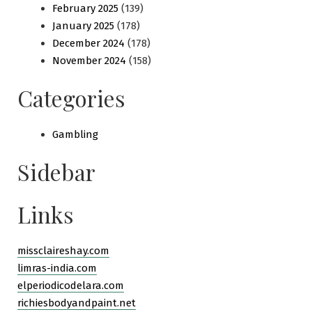
February 2025
(139)
January 2025
(178)
December 2024
(178)
November 2024
(158)
Categories
Gambling
Sidebar
Links
missclaireshay.com
limras-india.com
elperiodicodelara.com
richiesbodyandpaint.net