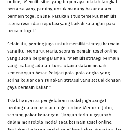
online, “Memilih situs yang terpercaya adalah langkah
pertama yang penting untuk menang besar dalam
bermain togel online. Pastikan situs tersebut memiliki
lisensi resmi dan reputasi yang baik di kalangan para
pemain togel.”
Selain itu, penting juga untuk memiliki strategi bermain
yang jitu. Menurut Maria, seorang pemain togel online
yang sudah berpengalaman, “Memiliki strategi bermain
yang matang adalah kunci utama dalam meraih
kemenangan besar. Pelajari pola-pola angka yang
sering keluar dan gunakan strategi yang sesuai dengan
gaya bermain kalian.”
Tidak hanya itu, pengelolaan modal juga sangat
penting dalam bermain togel online. Menurut John,
seorang pakar keuangan, “Jangan terlalu gegabah
dalam mengelola modal saat bermain togel online.
Tentukan batasan modal yang bisa kalian gunakan dan