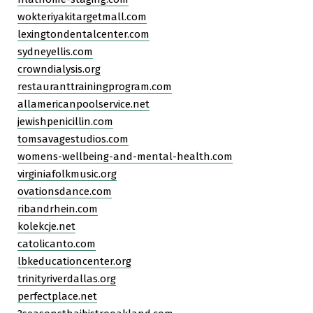
wokteriyakitargetmall.com
lexingtondentalcenter.com
sydneyellis.com
crowndialysis.org
restauranttrainingprogram.com
allamericanpoolservice.net
jewishpenicillin.com
tomsavagestudios.com
womens-wellbeing-and-mental-health.com
virginiafolkmusic.org
ovationsdance.com
ribandrhein.com
kolekcje.net
catolicanto.com
lbkeducationcenter.org
trinityriverdallas.org
perfectplace.net