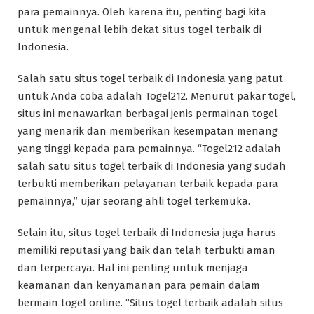
para pemainnya. Oleh karena itu, penting bagi kita
untuk mengenal lebih dekat situs togel terbaik di
Indonesia.
Salah satu situs togel terbaik di Indonesia yang patut
untuk Anda coba adalah Togel212. Menurut pakar togel,
situs ini menawarkan berbagai jenis permainan togel
yang menarik dan memberikan kesempatan menang
yang tinggi kepada para pemainnya. “Togel212 adalah
salah satu situs togel terbaik di Indonesia yang sudah
terbukti memberikan pelayanan terbaik kepada para
pemainnya,” ujar seorang ahli togel terkemuka.
Selain itu, situs togel terbaik di Indonesia juga harus
memiliki reputasi yang baik dan telah terbukti aman
dan terpercaya. Hal ini penting untuk menjaga
keamanan dan kenyamanan para pemain dalam
bermain togel online. “Situs togel terbaik adalah situs