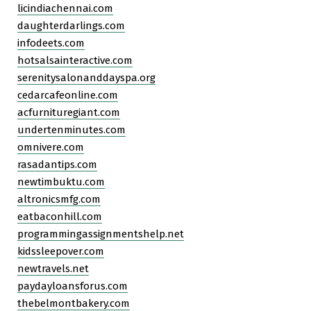
licindiachennai.com
daughterdarlings.com
infodeets.com
hotsalsainteractive.com
serenitysalonanddayspa.org
cedarcafeonline.com
acfurnituregiant.com
undertenminutes.com
omnivere.com
rasadantips.com
newtimbuktu.com
altronicsmfg.com
eatbaconhill.com
programmingassignmentshelp.net
kidssleepover.com
newtravels.net
paydayloansforus.com
thebelmontbakery.com