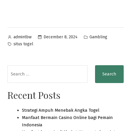
Posted
Posted
December 8, 2024
Gambling
admintbw
by
in
Tags:
situs togel
Search
for:
Recent Posts
Strategi Ampuh Menebak Angka Togel
Manfaat Bermain Casino Online bagi Pemain
Indonesia