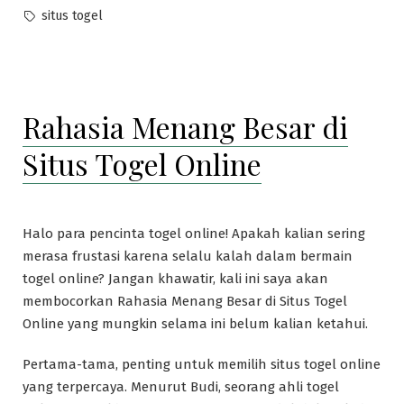
by
in
Tags:
situs togel
Rahasia Menang Besar di
Situs Togel Online
Halo para pencinta togel online! Apakah kalian sering
merasa frustasi karena selalu kalah dalam bermain
togel online? Jangan khawatir, kali ini saya akan
membocorkan Rahasia Menang Besar di Situs Togel
Online yang mungkin selama ini belum kalian ketahui.
Pertama-tama, penting untuk memilih situs togel online
yang terpercaya. Menurut Budi, seorang ahli togel