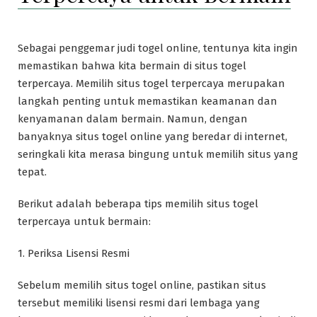
Sebagai penggemar judi togel online, tentunya kita ingin
memastikan bahwa kita bermain di situs togel
terpercaya. Memilih situs togel terpercaya merupakan
langkah penting untuk memastikan keamanan dan
kenyamanan dalam bermain. Namun, dengan
banyaknya situs togel online yang beredar di internet,
seringkali kita merasa bingung untuk memilih situs yang
tepat.
Berikut adalah beberapa tips memilih situs togel
terpercaya untuk bermain:
1. Periksa Lisensi Resmi
Sebelum memilih situs togel online, pastikan situs
tersebut memiliki lisensi resmi dari lembaga yang