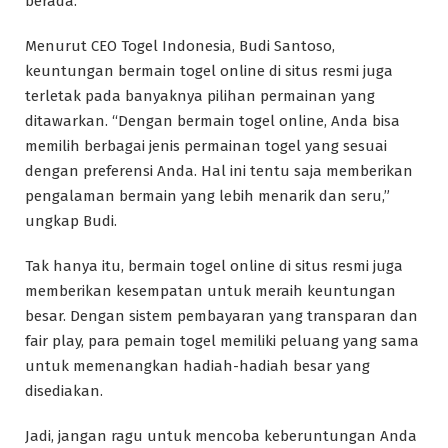
berada.
Menurut CEO Togel Indonesia, Budi Santoso,
keuntungan bermain togel online di situs resmi juga
terletak pada banyaknya pilihan permainan yang
ditawarkan. “Dengan bermain togel online, Anda bisa
memilih berbagai jenis permainan togel yang sesuai
dengan preferensi Anda. Hal ini tentu saja memberikan
pengalaman bermain yang lebih menarik dan seru,”
ungkap Budi.
Tak hanya itu, bermain togel online di situs resmi juga
memberikan kesempatan untuk meraih keuntungan
besar. Dengan sistem pembayaran yang transparan dan
fair play, para pemain togel memiliki peluang yang sama
untuk memenangkan hadiah-hadiah besar yang
disediakan.
Jadi, jangan ragu untuk mencoba keberuntungan Anda