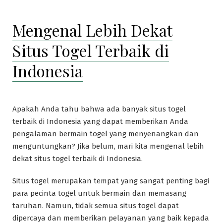
Mengenal Lebih Dekat
Situs Togel Terbaik di
Indonesia
Apakah Anda tahu bahwa ada banyak situs togel
terbaik di Indonesia yang dapat memberikan Anda
pengalaman bermain togel yang menyenangkan dan
menguntungkan? Jika belum, mari kita mengenal lebih
dekat situs togel terbaik di Indonesia.
Situs togel merupakan tempat yang sangat penting bagi
para pecinta togel untuk bermain dan memasang
taruhan. Namun, tidak semua situs togel dapat
dipercaya dan memberikan pelayanan yang baik kepada