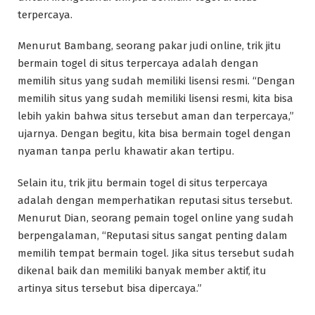
terpercaya.
Menurut Bambang, seorang pakar judi online, trik jitu
bermain togel di situs terpercaya adalah dengan
memilih situs yang sudah memiliki lisensi resmi. “Dengan
memilih situs yang sudah memiliki lisensi resmi, kita bisa
lebih yakin bahwa situs tersebut aman dan terpercaya,”
ujarnya. Dengan begitu, kita bisa bermain togel dengan
nyaman tanpa perlu khawatir akan tertipu.
Selain itu, trik jitu bermain togel di situs terpercaya
adalah dengan memperhatikan reputasi situs tersebut.
Menurut Dian, seorang pemain togel online yang sudah
berpengalaman, “Reputasi situs sangat penting dalam
memilih tempat bermain togel. Jika situs tersebut sudah
dikenal baik dan memiliki banyak member aktif, itu
artinya situs tersebut bisa dipercaya.”