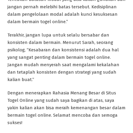
jangan pernah melebihi batas tersebut. Kedisiplinan
dalam pengelolaan modal adalah kunci kesuksesan
dalam bermain togel online.”
Terakhir, jangan lupa untuk selalu bersabar dan
konsisten dalam bermain. Menurut Sarah, seorang
psikolog, “Kesabaran dan konsistensi adalah dua hal
yang sangat penting dalam bermain togel online.
Jangan mudah menyerah saat mengalami kekalahan
dan tetaplah konsisten dengan strategi yang sudah
kalian buat.”
Dengan menerapkan Rahasia Menang Besar di Situs
Togel Online yang sudah saya bagikan di atas, saya
yakin kalian akan bisa meraih kemenangan besar dalam
bermain togel online. Selamat mencoba dan semoga
sukses!