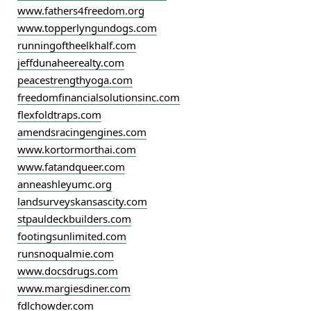
www.fathers4freedom.org
www.topperlyngundogs.com
runningoftheelkhalf.com
jeffdunaheerealty.com
peacestrengthyoga.com
freedomfinancialsolutionsinc.com
flexfoldtraps.com
amendsracingengines.com
www.kortormorthai.com
www.fatandqueer.com
anneashleyumc.org
landsurveyskansascity.com
stpauldeckbuilders.com
footingsunlimited.com
runsnoqualmie.com
www.docsdrugs.com
www.margiesdiner.com
fdlchowder.com