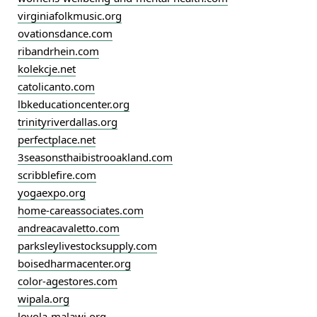
virginiafolkmusic.org
ovationsdance.com
ribandrhein.com
kolekcje.net
catolicanto.com
lbkeducationcenter.org
trinityriverdallas.org
perfectplace.net
3seasonsthaibistrooakland.com
scribblefire.com
yogaexpo.org
home-careassociates.com
andreacavaletto.com
parksleylivestocksupply.com
boisedharmacenter.org
color-agestores.com
wipala.org
loyola-malawi.org