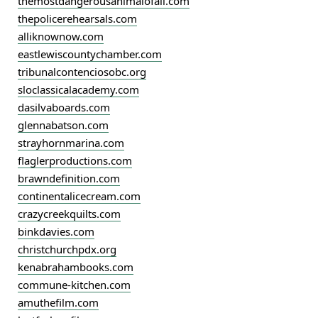
themostdangerousanimalofall.com
thepolicerehearsals.com
alliknownow.com
eastlewiscountychamber.com
tribunalcontenciosobc.org
sloclassicalacademy.com
dasilvaboards.com
glennabatson.com
strayhornmarina.com
flaglerproductions.com
brawndefinition.com
continentalicecream.com
crazycreekquilts.com
binkdavies.com
christchurchpdx.org
kenabrahambooks.com
commune-kitchen.com
amuthefilm.com