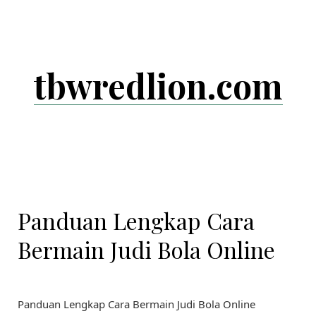
Skip
to
content
tbwredlion.com
Panduan Lengkap Cara
Bermain Judi Bola Online
Panduan Lengkap Cara Bermain Judi Bola Online