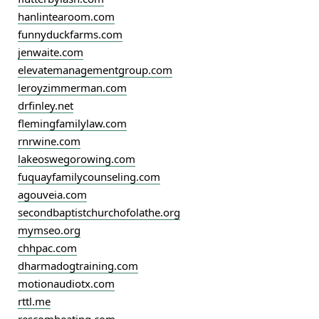
hanlintearoom.com
funnyduckfarms.com
jenwaite.com
elevatemanagementgroup.com
leroyzimmerman.com
drfinley.net
flemingfamilylaw.com
rnrwine.com
lakeoswegorowing.com
fuquayfamilycounseling.com
agouveia.com
secondbaptistchurchofolathe.org
mymseo.org
chhpac.com
dharmadogtraining.com
motionaudiotx.com
rttl.me