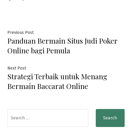
Post
Previous
Previous Post
Panduan Bermain Situs Judi Poker
post:
navigation
Online bagi Pemula
Next
Next Post
Strategi Terbaik untuk Menang
post:
Bermain Baccarat Online
Search
for: