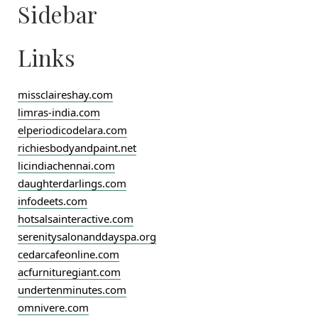
Sidebar
Links
missclaireshay.com
limras-india.com
elperiodicodelara.com
richiesbodyandpaint.net
licindiachennai.com
daughterdarlings.com
infodeets.com
hotsalsainteractive.com
serenitysalonanddayspa.org
cedarcafeonline.com
acfurnituregiant.com
undertenminutes.com
omnivere.com