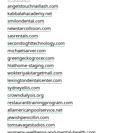
angelstouchnaillash.com
kabbalahacademy.net
smilondental.com
newstarcollision.com
sasrentals.com
secondsighttechnology.com
michaelsarver.com
greengeckogrocer.com
hlathome-staging.com
wokteriyakitargetmall.com
lexingtondentalcenter.com
sydneyellis.com
crowndialysis.org
restauranttrainingprogram.com
allamericanpoolservice.net
jewishpenicillin.com
tomsavagestudios.com
womens-wellbeing-and-mental-health.com