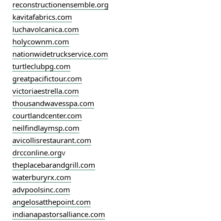
reconstructionensemble.org
kavitafabrics.com
luchavolcanica.com
holycownm.com
nationwidetruckservice.com
turtleclubpg.com
greatpacifictour.com
victoriaestrella.com
thousandwavesspa.com
courtlandcenter.com
neilfindlaymsp.com
avicollisrestaurant.com
drcconline.org
v
theplacebarandgrill.com
waterburyrx.com
advpoolsinc.com
angelosatthepoint.com
indianapastorsalliance.com