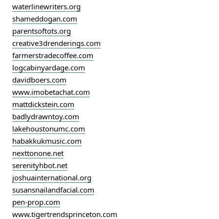
waterlinewriters.org
shameddogan.com
parentsoftots.org
creative3drenderings.com
farmerstradecoffee.com
logcabinyardage.com
davidboers.com
www.imobetachat.com
mattdickstein.com
badlydrawntoy.com
lakehoustonumc.com
habakkukmusic.com
nexttonone.net
serenityhbot.net
joshuainternational.org
susansnailandfacial.com
pen-prop.com
www.tigertrendsprinceton.com