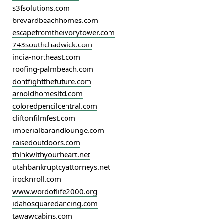
s3fsolutions.com
brevardbeachhomes.com
escapefromtheivorytower.com
743southchadwick.com
india-northeast.com
roofing-palmbeach.com
dontfightthefuture.com
arnoldhomesltd.com
coloredpencilcentral.com
cliftonfilmfest.com
imperialbarandlounge.com
raisedoutdoors.com
thinkwithyourheart.net
utahbankruptcyattorneys.net
irocknroll.com
www.wordoflife2000.org
idahosquaredancing.com
tawawcabins.com