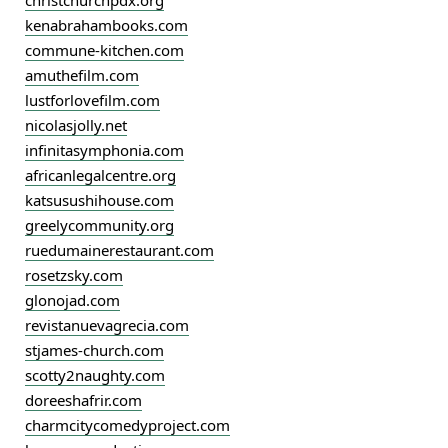
kenabrahambooks.com
commune-kitchen.com
amuthefilm.com
lustforlovefilm.com
nicolasjolly.net
infinitasymphonia.com
africanlegalcentre.org
katsusushihouse.com
greelycommunity.org
ruedumainerestaurant.com
rosetzsky.com
glonojad.com
revistanuevagrecia.com
stjames-church.com
scotty2naughty.com
doreeshafrir.com
charmcitycomedyproject.com