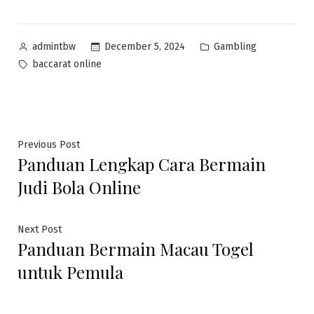
Posted
Posted
December 5, 2024
Gambling
admintbw
by
in
Tags:
baccarat online
Post
Previous
Previous Post
Panduan Lengkap Cara Bermain
post:
navigation
Judi Bola Online
Next
Next Post
Panduan Bermain Macau Togel
post:
untuk Pemula