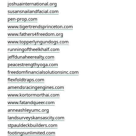
joshuainternational.org
susansnailandfacial.com
pen-prop.com
www.tigertrendsprinceton.com
www.fathers4freedom.org
www.topperlyngundogs.com
runningoftheelkhalf.com
jeffdunaheerealty.com
peacestrengthyoga.com
freedomfinancialsolutionsinc.com
flexfoldtraps.com
amendsracingengines.com
www.kortormorthai.com
www.fatandqueer.com
anneashleyumc.org
landsurveyskansascity.com
stpauldeckbuilders.com
footingsunlimited.com