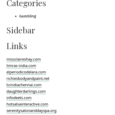
Categories
Gambling
Sidebar
Links
missclaireshay.com
limras-india.com
elperiodicodelara.com
richiesbodyandpaint.net
licindiachennai.com
daughterdarlings.com
infodeets.com
hotsalsainteractive.com
serenitysalonanddayspa.org