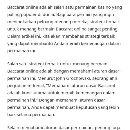
Baccarat online adalah salah satu permainan kasino yang
paling populer di dunia. Bagi para pemain yang ingin
meningkatkan peluang menang mereka, strategi terbaik
untuk menang bermain Baccarat online sangat penting.
Dalam artikel ini, kita akan membahas strategi terbaik
yang dapat membantu Anda meraih kemenangan dalam
permainan ini.
Salah satu strategi terbaik untuk menang bermain
Baccarat online adalah dengan memahami aturan dasar
permainan ini. Menurut John Grochowski, seorang ahli
perjudian terkenal, “Memahami aturan dasar Baccarat
adalah kunci utama untuk meraih kemenangan dalam
permainan ini.” Dengan memahami aturan dasar
permainan, Anda dapat membuat keputusan yang lebih
baik selama permainan.
Selain memahami aturan dasar permainan, penting juga