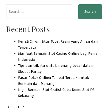
Search
for:
Recent Posts
Kenali Ciri-ciri Situs Togel Resmi yang Aman dan
Terpercaya
Manfaat Bermain Slot Casino Online bagi Pemain
Indonesia
Tips dan trik jitu untuk menang besar dalam
Sbobet Parlay
Pasar Poker Online: Tempat Terbaik untuk
Bermain dan Menang
Ingin Bermain Slot Gratis? Coba Demo Slot PG
Sekarang!