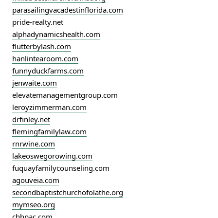
parasailingvacadestinflorida.com
pride-realty.net
alphadynamicshealth.com
flutterbylash.com
hanlintearoom.com
funnyduckfarms.com
jenwaite.com
elevatemanagementgroup.com
leroyzimmerman.com
drfinley.net
flemingfamilylaw.com
rnrwine.com
lakeoswegorowing.com
fuquayfamilycounseling.com
agouveia.com
secondbaptistchurchofolathe.org
mymseo.org
chhpac.com