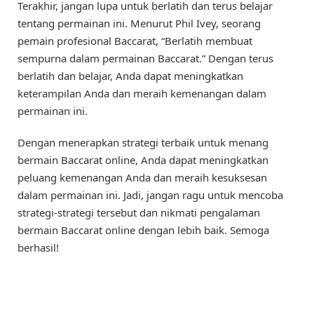
Terakhir, jangan lupa untuk berlatih dan terus belajar
tentang permainan ini. Menurut Phil Ivey, seorang
pemain profesional Baccarat, “Berlatih membuat
sempurna dalam permainan Baccarat.” Dengan terus
berlatih dan belajar, Anda dapat meningkatkan
keterampilan Anda dan meraih kemenangan dalam
permainan ini.
Dengan menerapkan strategi terbaik untuk menang
bermain Baccarat online, Anda dapat meningkatkan
peluang kemenangan Anda dan meraih kesuksesan
dalam permainan ini. Jadi, jangan ragu untuk mencoba
strategi-strategi tersebut dan nikmati pengalaman
bermain Baccarat online dengan lebih baik. Semoga
berhasil!