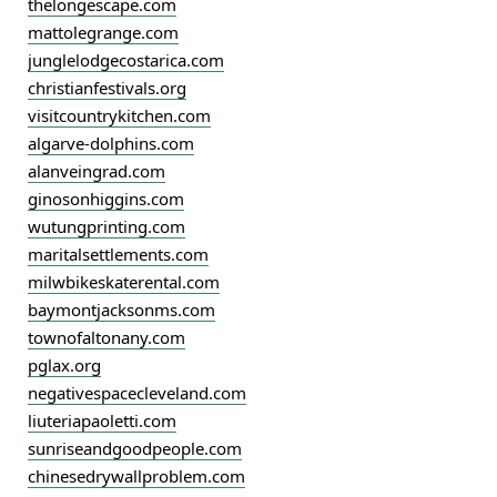
thelongescape.com
mattolegrange.com
junglelodgecostarica.com
christianfestivals.org
visitcountrykitchen.com
algarve-dolphins.com
alanveingrad.com
ginosonhiggins.com
wutungprinting.com
maritalsettlements.com
milwbikeskaterental.com
baymontjacksonms.com
townofaltonany.com
pglax.org
negativespacecleveland.com
liuteriapaoletti.com
sunriseandgoodpeople.com
chinesedrywallproblem.com